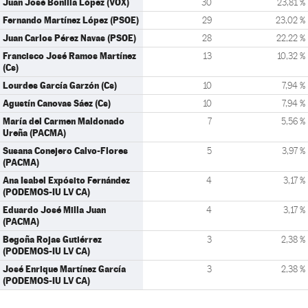
Juan José Bonilla López (VOX)
30
23,81 %
Fernando Martínez López (PSOE)
29
23,02 %
Juan Carlos Pérez Navas (PSOE)
28
22,22 %
Francisco José Ramos Martínez
13
10,32 %
(Cs)
Lourdes García Garzón (Cs)
10
7,94 %
Agustín Canovas Sáez (Cs)
10
7,94 %
María del Carmen Maldonado
7
5,56 %
Ureña (PACMA)
Susana Conejero Calvo-Flores
5
3,97 %
(PACMA)
Ana Isabel Expósito Fernández
4
3,17 %
(PODEMOS-IU LV CA)
Eduardo José Milla Juan
4
3,17 %
(PACMA)
Begoña Rojas Gutiérrez
3
2,38 %
(PODEMOS-IU LV CA)
José Enrique Martínez García
3
2,38 %
(PODEMOS-IU LV CA)