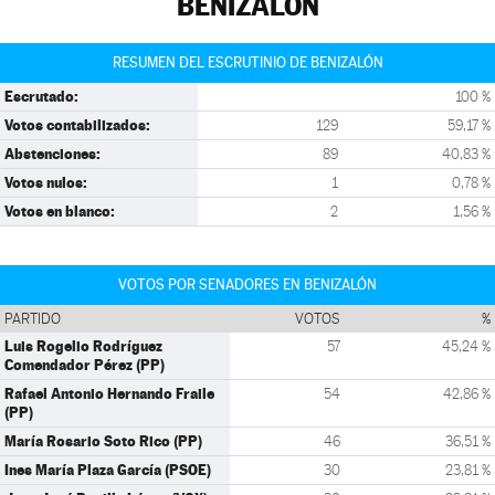
BENIZALÓN
RESUMEN DEL ESCRUTINIO DE BENIZALÓN
Escrutado:
100 %
Votos contabilizados:
129
59,17 %
Abstenciones:
89
40,83 %
Votos nulos:
1
0,78 %
Votos en blanco:
2
1,56 %
VOTOS POR SENADORES EN BENIZALÓN
PARTIDO
VOTOS
%
Luis Rogelio Rodríguez
57
45,24 %
Comendador Pérez (PP)
Rafael Antonio Hernando Fraile
54
42,86 %
(PP)
María Rosario Soto Rico (PP)
46
36,51 %
Ines María Plaza García (PSOE)
30
23,81 %