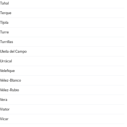
Tahal
Terque
Tíjola
Turre
Turrillas
Uleila del Campo
Urrácal
Velefique
Vélez-Blanco
Vélez-Rubio
Vera
Viator
Vícar