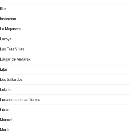
Illar
Instinción
La Mojonera
Laroya
Las Tres Villas
Láujar de Andarax
Líjar
Los Gallardos
Lubrín
Lucainena de las Torres
Lúcar
Macael
María