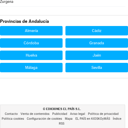
Zurgena
Provincias de Andalucía
Almería
Cádiz
Córdoba
Granada
Huelva
Jaén
Málaga
Sevilla
EDICIONES EL PAÍS S.L.
©
Contacto
Venta de contenidos
Publicidad
Aviso legal
Política de privacidad
Política cookies
Configuración de cookies
Mapa
EL PAÍS en KIOSKOyMÁS
Índice
RSS