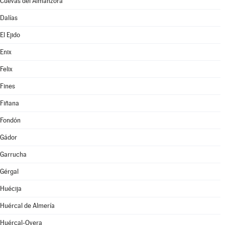
Cuevas del Almanzora
Dalías
El Ejido
Enix
Felix
Fines
Fiñana
Fondón
Gádor
Garrucha
Gérgal
Huécija
Huércal de Almería
Huércal-Overa