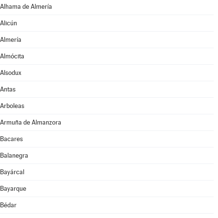
Alhama de Almería
Alicún
Almería
Almócita
Alsodux
Antas
Arboleas
Armuña de Almanzora
Bacares
Balanegra
Bayárcal
Bayarque
Bédar