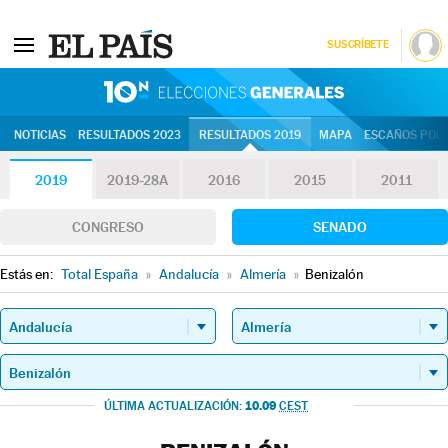
SUSCRÍBETE
10N | Eleccion
NOTICIAS
RESULTADOS 2023
RESULTADOS 2019
MAPA
ESCAÑOS POR 
2019
2019-28A
2016
2015
2011
CONGRESO
SENADO
Estás en:
Total España
»
Andalucía
»
Almería
»
Benizalón
10.09
ÚLTIMA ACTUALIZACIÓN:
CEST