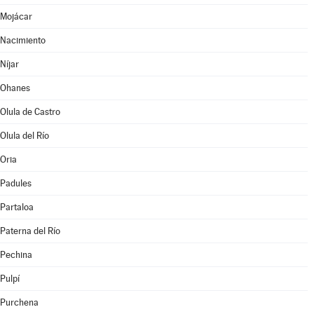
Mojácar
Nacimiento
Níjar
Ohanes
Olula de Castro
Olula del Río
Oria
Padules
Partaloa
Paterna del Río
Pechina
Pulpí
Purchena