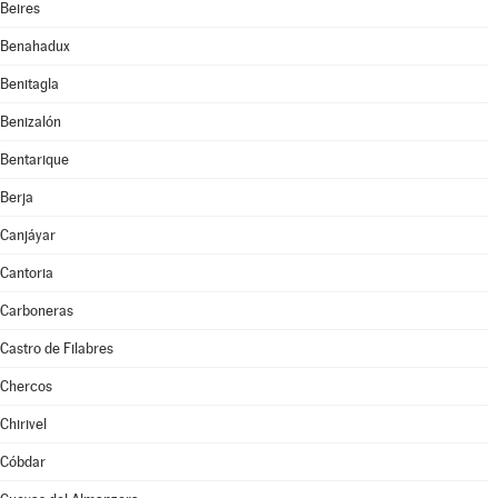
Beires
Benahadux
Benitagla
Benizalón
Bentarique
Berja
Canjáyar
Cantoria
Carboneras
Castro de Filabres
Chercos
Chirivel
Cóbdar