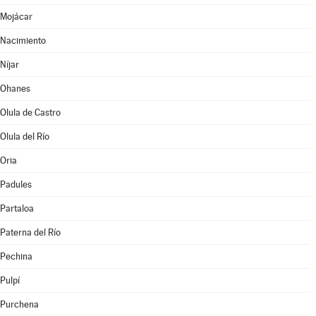
Mojácar
Nacimiento
Níjar
Ohanes
Olula de Castro
Olula del Río
Oria
Padules
Partaloa
Paterna del Río
Pechina
Pulpí
Purchena