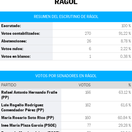
RÁGOL
RESUMEN DEL ESCRUTINIO DE RÁGOL
Escrutado:
100 %
Votos contabilizados:
270
91,22 %
Abstenciones:
26
8,78 %
Votos nulos:
6
2,22 %
Votos en blanco:
1
0,38 %
VOTOS POR SENADORES EN RÁGOL
PARTIDO
VOTOS
%
Rafael Antonio Hernando Fraile
166
63,12 %
(PP)
Luis Rogelio Rodríguez
162
61,6 %
Comendador Pérez (PP)
María Rosario Soto Rico (PP)
160
60,84 %
Ines María Plaza García (PSOE)
77
29,28 %