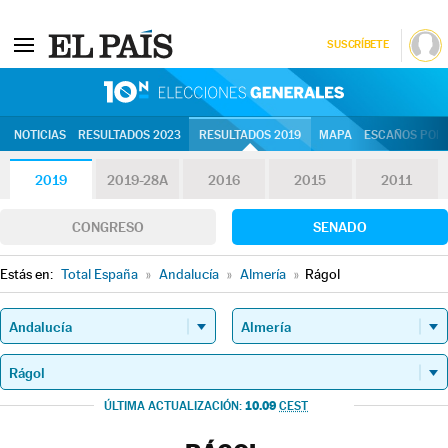
SUSCRÍBETE
10N | Eleccion
NOTICIAS
RESULTADOS 2023
RESULTADOS 2019
MAPA
ESCAÑOS POR 
2019
2019-28A
2016
2015
2011
CONGRESO
SENADO
Estás en:
Total España
»
Andalucía
»
Almería
»
Rágol
10.09
ÚLTIMA ACTUALIZACIÓN:
CEST