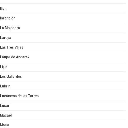
Illar
Instinción
La Mojonera
Laroya
Las Tres Villas
Láujar de Andarax
Líjar
Los Gallardos
Lubrín
Lucainena de las Torres
Lúcar
Macael
María