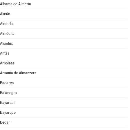
Alhama de Almería
Alicún
Almería
Almócita
Alsodux
Antas
Arboleas
Armuña de Almanzora
Bacares
Balanegra
Bayárcal
Bayarque
Bédar