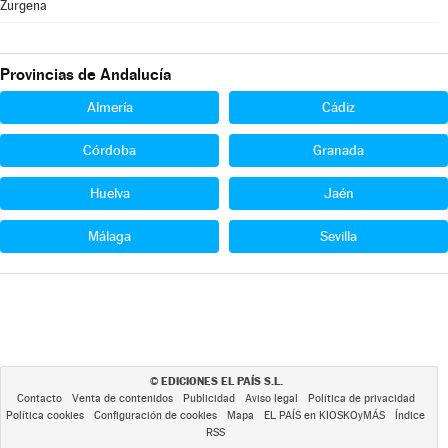
Zurgena
Provincias de Andalucía
Almería
Cádiz
Córdoba
Granada
Huelva
Jaén
Málaga
Sevilla
EDICIONES EL PAÍS S.L.
©
Contacto
Venta de contenidos
Publicidad
Aviso legal
Política de privacidad
Política cookies
Configuración de cookies
Mapa
EL PAÍS en KIOSKOyMÁS
Índice
RSS