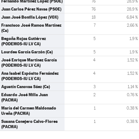
Fernando Martínez López (PSOE)
76
28,9 %
Juan Carlos Pérez Navas (PSOE)
76
28,9 %
Juan José Bonilla López (VOX)
18
6,84 %
Francisco José Ramos Martínez
7
2,66 %
(Cs)
Begoña Rojas Gutiérrez
5
1,9 %
(PODEMOS-IU LV CA)
Lourdes García Garzón (Cs)
5
1,9 %
José Enrique Martínez García
4
1,52 %
(PODEMOS-IU LV CA)
Ana Isabel Expósito Fernández
4
1,52 %
(PODEMOS-IU LV CA)
Agustín Canovas Sáez (Cs)
3
1,14 %
Eduardo José Milla Juan
2
0,76 %
(PACMA)
María del Carmen Maldonado
1
0,38 %
Ureña (PACMA)
Susana Conejero Calvo-Flores
1
0,38 %
(PACMA)