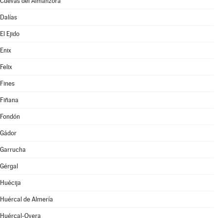
Cuevas del Almanzora
Dalías
El Ejido
Enix
Felix
Fines
Fiñana
Fondón
Gádor
Garrucha
Gérgal
Huécija
Huércal de Almería
Huércal-Overa