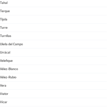
Tahal
Terque
Tíjola
Turre
Turrillas
Uleila del Campo
Urrácal
Velefique
Vélez-Blanco
Vélez-Rubio
Vera
Viator
Vícar