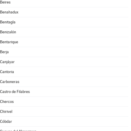
Beires
Benahadux
Benitagla
Benizalón
Bentarique
Berja
Canjáyar
Cantoria
Carboneras
Castro de Filabres
Chercos
Chirivel
Cóbdar