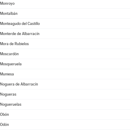
Monroyo
Montalbán
Monteagudo del Castillo
Monterde de Albarracín
Mora de Rubielos
Moscardón
Mosqueruela
Muniesa
Noguera de Albarracín
Nogueras
Nogueruelas
Obón
Odón