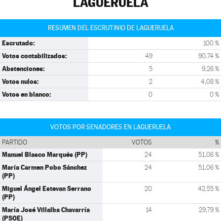
LAGUERUELA
RESUMEN DEL ESCRUTINIO DE LAGUERUELA
Escrutado:
100 %
Votos contabilizados:
49
90,74 %
Abstenciones:
5
9,26 %
Votos nulos:
2
4,08 %
Votos en blanco:
0
0 %
VOTOS POR SENADORES EN LAGUERUELA
PARTIDO
VOTOS
%
Manuel Blasco Marqués (PP)
24
51,06 %
María Carmen Pobo Sánchez
24
51,06 %
(PP)
Miguel Ángel Estevan Serrano
20
42,55 %
(PP)
María José Villalba Chavarría
14
29,79 %
(PSOE)