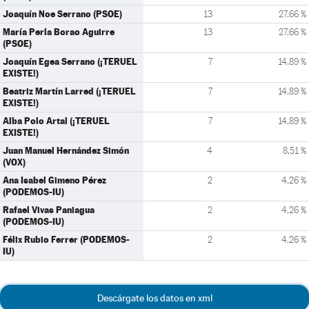
Joaquín Noe Serrano (PSOE)
13
27,66 %
María Perla Borao Aguirre
13
27,66 %
(PSOE)
Joaquín Egea Serrano (¡TERUEL
7
14,89 %
EXISTE!)
Beatriz Martín Larred (¡TERUEL
7
14,89 %
EXISTE!)
Alba Polo Artal (¡TERUEL
7
14,89 %
EXISTE!)
Juan Manuel Hernández Simón
4
8,51 %
(VOX)
Ana Isabel Gimeno Pérez
2
4,26 %
(PODEMOS-IU)
Rafael Vivas Paniagua
2
4,26 %
(PODEMOS-IU)
Félix Rubio Ferrer (PODEMOS-
2
4,26 %
IU)
Descárgate los datos en xml