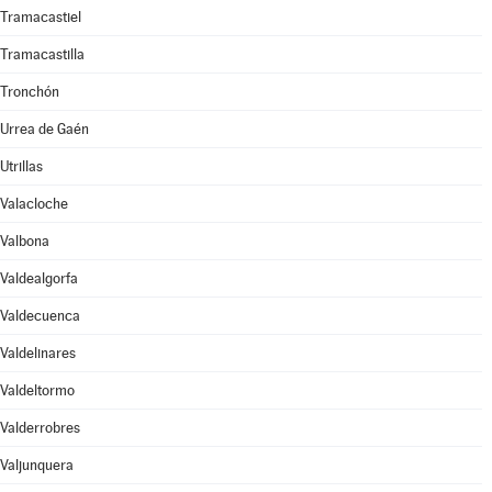
Tramacastiel
Tramacastilla
Tronchón
Urrea de Gaén
Utrillas
Valacloche
Valbona
Valdealgorfa
Valdecuenca
Valdelinares
Valdeltormo
Valderrobres
Valjunquera