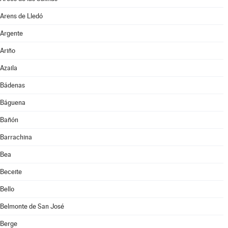
Arens de Lledó
Argente
Ariño
Azaila
Bádenas
Báguena
Bañón
Barrachina
Bea
Beceite
Bello
Belmonte de San José
Berge