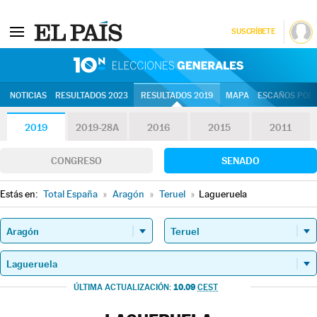
SUSCRÍBETE
10N | Eleccion
NOTICIAS
RESULTADOS 2023
RESULTADOS 2019
MAPA
ESCAÑOS POR 
2019
2019-28A
2016
2015
2011
CONGRESO
SENADO
Estás en:
Total España
»
Aragón
»
Teruel
»
Lagueruela
10.09
ÚLTIMA ACTUALIZACIÓN:
CEST