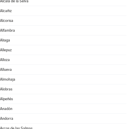
Alcalá de la Selva
Alcañiz
Alcorisa
Alfambra
Aliaga
Allepuz
Alloza
Allueva
Almohaja
Alobras
Alpeñés
Anadón
Andorra
Arcos de las Salinas