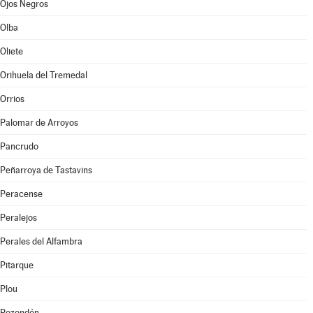
Ojos Negros
Olba
Oliete
Orihuela del Tremedal
Orrios
Palomar de Arroyos
Pancrudo
Peñarroya de Tastavins
Peracense
Peralejos
Perales del Alfambra
Pitarque
Plou
Pozondón