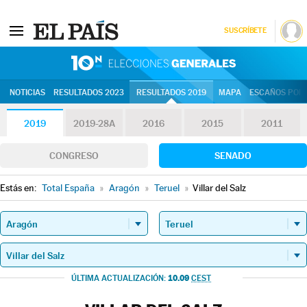
SUSCRÍBETE
10N | Eleccion
NOTICIAS
RESULTADOS 2023
RESULTADOS 2019
MAPA
ESCAÑOS POR 
2019
2019-28A
2016
2015
2011
CONGRESO
SENADO
Estás en:
Total España
»
Aragón
»
Teruel
»
Villar del Salz
10.09
ÚLTIMA ACTUALIZACIÓN:
CEST