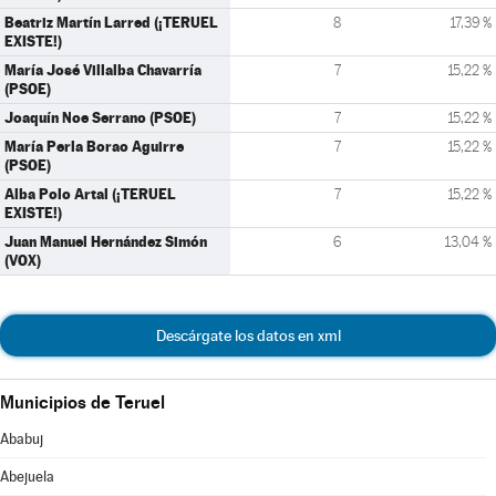
Beatriz Martín Larred (¡TERUEL
8
17,39 %
EXISTE!)
María José Villalba Chavarría
7
15,22 %
(PSOE)
Joaquín Noe Serrano (PSOE)
7
15,22 %
María Perla Borao Aguirre
7
15,22 %
(PSOE)
Alba Polo Artal (¡TERUEL
7
15,22 %
EXISTE!)
Juan Manuel Hernández Simón
6
13,04 %
(VOX)
Descárgate los datos en xml
Municipios de Teruel
Ababuj
Abejuela