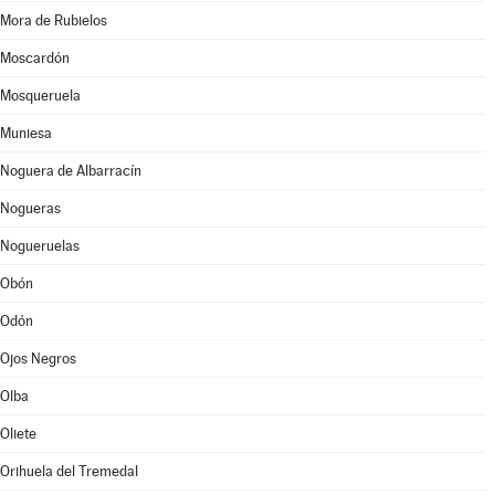
Mora de Rubielos
Moscardón
Mosqueruela
Muniesa
Noguera de Albarracín
Nogueras
Nogueruelas
Obón
Odón
Ojos Negros
Olba
Oliete
Orihuela del Tremedal