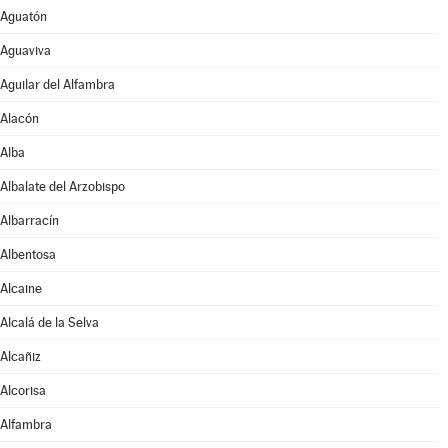
Aguatón
Aguaviva
Aguilar del Alfambra
Alacón
Alba
Albalate del Arzobispo
Albarracín
Albentosa
Alcaine
Alcalá de la Selva
Alcañiz
Alcorisa
Alfambra