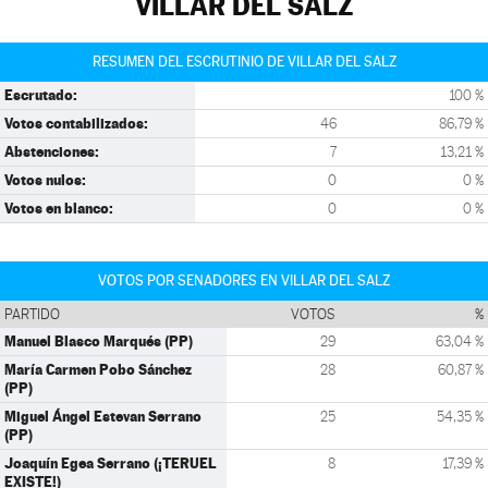
VILLAR DEL SALZ
RESUMEN DEL ESCRUTINIO DE VILLAR DEL SALZ
Escrutado:
100 %
Votos contabilizados:
46
86,79 %
Abstenciones:
7
13,21 %
Votos nulos:
0
0 %
Votos en blanco:
0
0 %
VOTOS POR SENADORES EN VILLAR DEL SALZ
PARTIDO
VOTOS
%
Manuel Blasco Marqués (PP)
29
63,04 %
María Carmen Pobo Sánchez
28
60,87 %
(PP)
Miguel Ángel Estevan Serrano
25
54,35 %
(PP)
Joaquín Egea Serrano (¡TERUEL
8
17,39 %
EXISTE!)