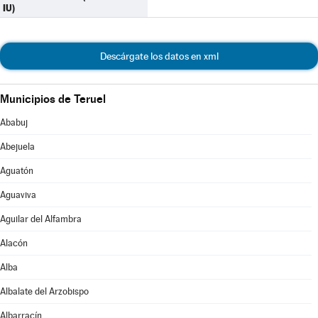
IU)
Descárgate los datos en xml
Municipios de Teruel
Ababuj
Abejuela
Aguatón
Aguaviva
Aguilar del Alfambra
Alacón
Alba
Albalate del Arzobispo
Albarracín