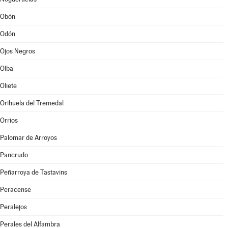
Obón
Odón
Ojos Negros
Olba
Oliete
Orihuela del Tremedal
Orrios
Palomar de Arroyos
Pancrudo
Peñarroya de Tastavins
Peracense
Peralejos
Perales del Alfambra