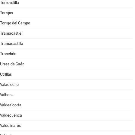
Torrevelilla
Torrijas
Torrijo del Campo
Tramacastiel
Tramacastilla
Tronchón
Urrea de Gaén
Utrillas
Valacloche
Valbona
Valdealgorfa
Valdecuenca
Valdelinares