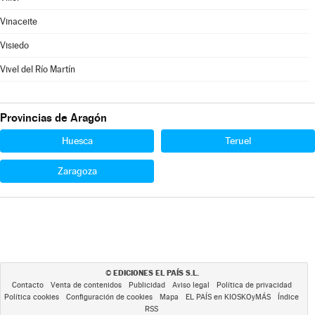
Vinaceite
Visiedo
Vivel del Río Martín
Provincias de Aragón
Huesca
Teruel
Zaragoza
EDICIONES EL PAÍS S.L.
©
Contacto
Venta de contenidos
Publicidad
Aviso legal
Política de privacidad
Política cookies
Configuración de cookies
Mapa
EL PAÍS en KIOSKOyMÁS
Índice
RSS