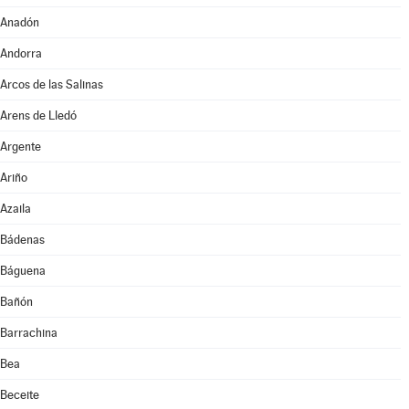
Anadón
Andorra
Arcos de las Salinas
Arens de Lledó
Argente
Ariño
Azaila
Bádenas
Báguena
Bañón
Barrachina
Bea
Beceite