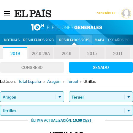
SUSCRÍBETE
10N | Eleccion
NOTICIAS
RESULTADOS 2023
RESULTADOS 2019
MAPA
ESCAÑOS POR 
2019
2019-28A
2016
2015
2011
CONGRESO
SENADO
Estás en:
Total España
»
Aragón
»
Teruel
»
Utrillas
10.09
ÚLTIMA ACTUALIZACIÓN:
CEST