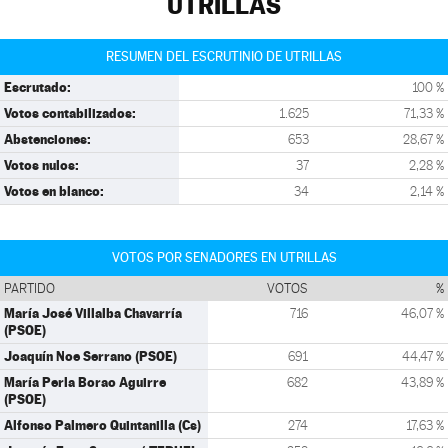
UTRILLAS
RESUMEN DEL ESCRUTINIO DE UTRILLAS
Escrutado:
100 %
Votos contabilizados:
1.625
71,33 %
Abstenciones:
653
28,67 %
Votos nulos:
37
2,28 %
Votos en blanco:
34
2,14 %
VOTOS POR SENADORES EN UTRILLAS
PARTIDO
VOTOS
%
María José Villalba Chavarría
716
46,07 %
(PSOE)
Joaquín Noe Serrano (PSOE)
691
44,47 %
María Perla Borao Aguirre
682
43,89 %
(PSOE)
Alfonso Palmero Quintanilla (Cs)
274
17,63 %