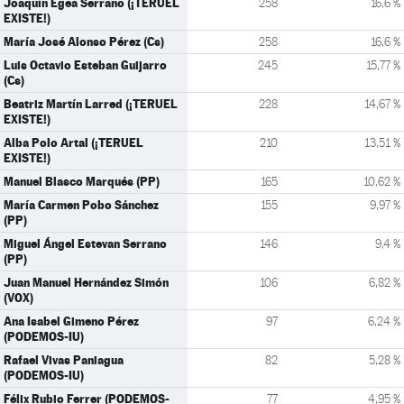
Joaquín Egea Serrano (¡TERUEL
258
16,6 %
EXISTE!)
María José Alonso Pérez (Cs)
258
16,6 %
Luis Octavio Esteban Guijarro
245
15,77 %
(Cs)
Beatriz Martín Larred (¡TERUEL
228
14,67 %
EXISTE!)
Alba Polo Artal (¡TERUEL
210
13,51 %
EXISTE!)
Manuel Blasco Marqués (PP)
165
10,62 %
María Carmen Pobo Sánchez
155
9,97 %
(PP)
Miguel Ángel Estevan Serrano
146
9,4 %
(PP)
Juan Manuel Hernández Simón
106
6,82 %
(VOX)
Ana Isabel Gimeno Pérez
97
6,24 %
(PODEMOS-IU)
Rafael Vivas Paniagua
82
5,28 %
(PODEMOS-IU)
Félix Rubio Ferrer (PODEMOS-
77
4,95 %