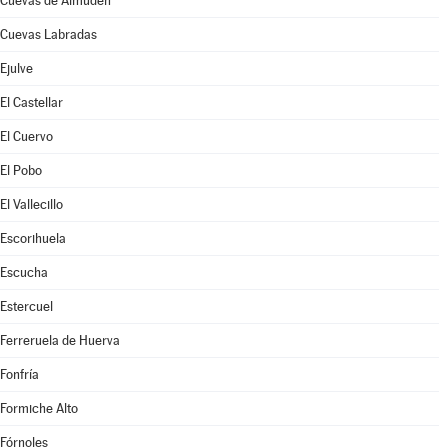
Cuevas de Almudén
Cuevas Labradas
Ejulve
El Castellar
El Cuervo
El Pobo
El Vallecillo
Escorihuela
Escucha
Estercuel
Ferreruela de Huerva
Fonfría
Formiche Alto
Fórnoles