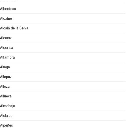
Albentosa
Alcaine
Alcalá de la Selva
Alcañiz
Alcorisa
Alfambra
Aliaga
Allepuz
Alloza
Allueva
Almohaja
Alobras
Alpeñés