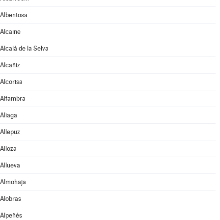
Albentosa
Alcaine
Alcalá de la Selva
Alcañiz
Alcorisa
Alfambra
Aliaga
Allepuz
Alloza
Allueva
Almohaja
Alobras
Alpeñés