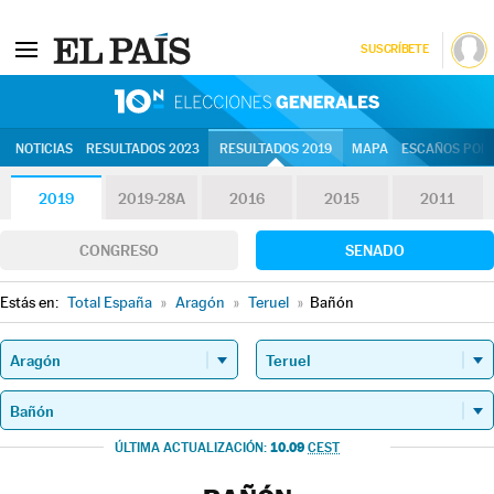
SUSCRÍBETE
10N | Eleccion
NOTICIAS
RESULTADOS 2023
RESULTADOS 2019
MAPA
ESCAÑOS POR 
2019
2019-28A
2016
2015
2011
CONGRESO
SENADO
Estás en:
Total España
»
Aragón
»
Teruel
»
Bañón
10.09
ÚLTIMA ACTUALIZACIÓN:
CEST