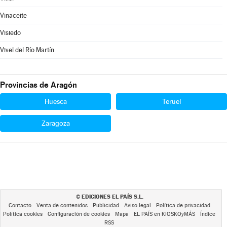
Vinaceite
Visiedo
Vivel del Río Martín
Provincias de Aragón
Huesca
Teruel
Zaragoza
EDICIONES EL PAÍS S.L.
©
Contacto
Venta de contenidos
Publicidad
Aviso legal
Política de privacidad
Política cookies
Configuración de cookies
Mapa
EL PAÍS en KIOSKOyMÁS
Índice
RSS