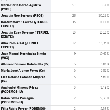
María Perla Borao Aguirre
27
31,4 %
(PSOE)
Joaquín Noe Serrano (PSOE)
26
30,23 %
Beatriz Martín Larred (¡TERUEL
15
17,44 %
EXISTE!)
Joaquín Egea Serrano (¡TERUEL
13
15,12 %
EXISTE!)
Alba Polo Artal (¡TERUEL
12
13,95 %
EXISTE!)
Juan Manuel Hernández Simón
9
10,47 %
(VOX)
Alfonso Palmero Quintanilla (Cs)
5
5,81 %
María José Alonso Pérez (Cs)
5
5,81 %
Luis Octavio Esteban Guijarro
5
5,81 %
(Cs)
Ana Isabel Gimeno Pérez
3
3,49 %
(PODEMOS-IU)
Rafael Vivas Paniagua
2
2,33 %
(PODEMOS-IU)
Félix Rubio Ferrer (PODEMOS-
2
2,33 %