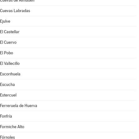
Cuevas de Almudén
Cuevas Labradas
Ejulve
El Castellar
El Cuervo
El Pobo
El Vallecillo
Escorihuela
Escucha
Estercuel
Ferreruela de Huerva
Fonfría
Formiche Alto
Fórnoles