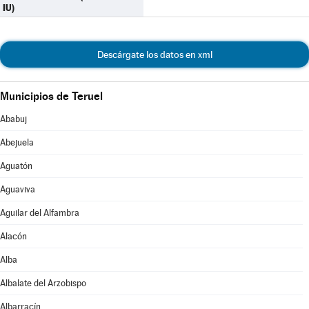
IU)
Descárgate los datos en xml
Municipios de Teruel
Ababuj
Abejuela
Aguatón
Aguaviva
Aguilar del Alfambra
Alacón
Alba
Albalate del Arzobispo
Albarracín