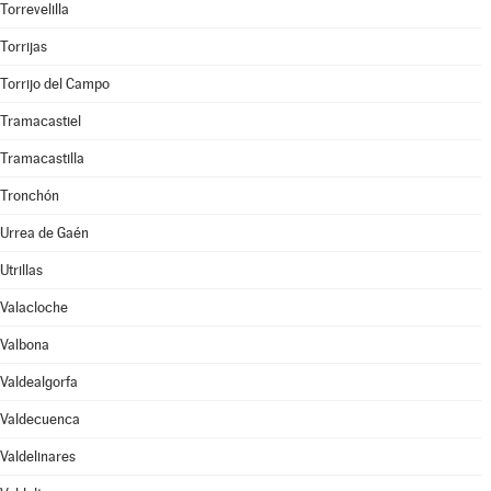
Torrevelilla
Torrijas
Torrijo del Campo
Tramacastiel
Tramacastilla
Tronchón
Urrea de Gaén
Utrillas
Valacloche
Valbona
Valdealgorfa
Valdecuenca
Valdelinares