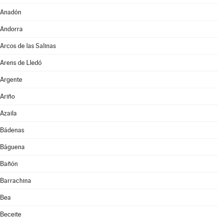
Anadón
Andorra
Arcos de las Salinas
Arens de Lledó
Argente
Ariño
Azaila
Bádenas
Báguena
Bañón
Barrachina
Bea
Beceite