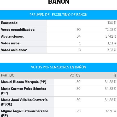
BAÑÓN
RESUMEN DEL ESCRUTINIO DE BAÑÓN
Escrutado:
100 %
Votos contabilizados:
90
72,58 %
Abstenciones:
34
27,42 %
Votos nulos:
1
1,11 %
Votos en blanco:
3
3,37 %
VOTOS POR SENADORES EN BAÑÓN
PARTIDO
VOTOS
%
Manuel Blasco Marqués (PP)
30
34,88 %
María Carmen Pobo Sánchez
30
34,88 %
(PP)
María José Villalba Chavarría
30
34,88 %
(PSOE)
Miguel Ángel Estevan Serrano
28
32,56 %
(PP)