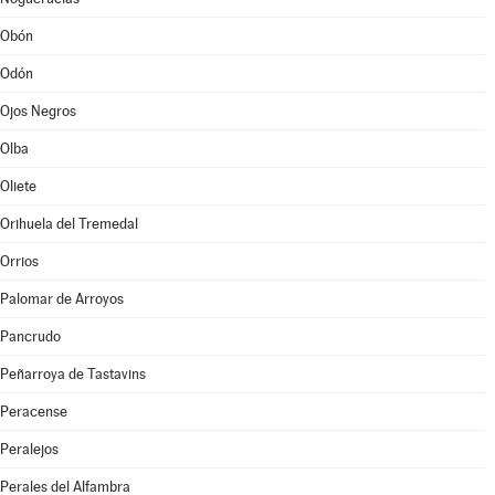
Obón
Odón
Ojos Negros
Olba
Oliete
Orihuela del Tremedal
Orrios
Palomar de Arroyos
Pancrudo
Peñarroya de Tastavins
Peracense
Peralejos
Perales del Alfambra