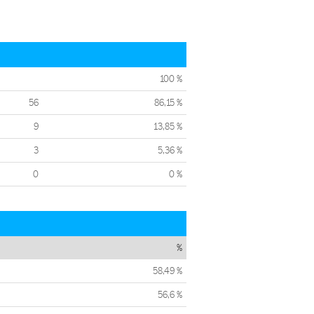
100 %
56
86,15 %
9
13,85 %
3
5,36 %
0
0 %
%
58,49 %
56,6 %