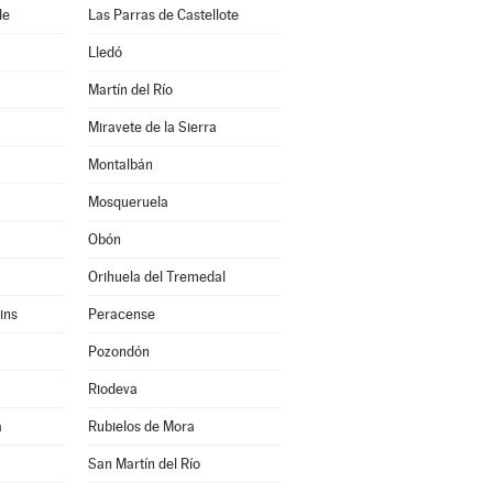
de
Las Parras de Castellote
Lledó
Martín del Río
Miravete de la Sierra
Montalbán
Mosqueruela
Obón
Orihuela del Tremedal
ins
Peracense
Pozondón
Riodeva
a
Rubielos de Mora
San Martín del Río