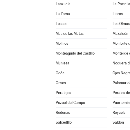
Lanzuela
La Portell
La Zoma
Libros
Loscos
Los Olmos
Mas de las Matas
Mazaleón
Molinos
Monforte 
Monteagudo del Castillo
Monterde 
Muniesa
Noguera d
Odón
Ojos Negr
Orrios
Palomar d
Peralejos
Perales de
Pozuel del Campo
Puertomin
Ródenas
Royuela
Salcedillo
Saldón