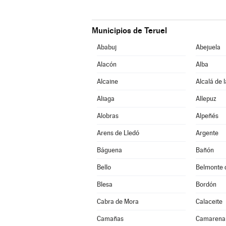
Municipios de Teruel
Ababuj
Abejuela
Alacón
Alba
Alcaine
Alcalá de 
Aliaga
Allepuz
Alobras
Alpeñés
Arens de Lledó
Argente
Báguena
Bañón
Bello
Belmonte 
Blesa
Bordón
Cabra de Mora
Calaceite
Camañas
Camarena 