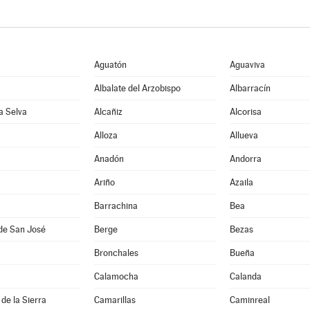
Aguatón
Aguaviva
Albalate del Arzobispo
Albarracín
la Selva
Alcañiz
Alcorisa
Alloza
Allueva
Anadón
Andorra
Ariño
Azaila
Barrachina
Bea
de San José
Berge
Bezas
Bronchales
Bueña
Calamocha
Calanda
de la Sierra
Camarillas
Caminreal