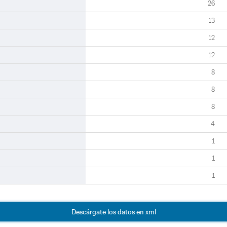
26
13
12
12
8
8
8
4
1
1
1
Descárgate los datos en xml