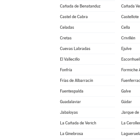
Cañada de Benatanduz
Cañada Vel
Castel de Cabra
Castellote
Celadas
Cella
Cretas
Crivillén
Cuevas Labradas
Ejulve
El Vallecillo
Escorihuel
Fonfría
Formiche A
Frías de Albarracín
Fuenferra
Fuentespalda
Galve
Guadalaviar
Gúdar
Jabaloyas
Jarque de 
La Cañada de Verich
La Cerolle
La Ginebrosa
Lagueruel