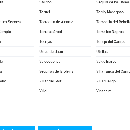
lia
Sarrión
Segura de los Baños
Teruel
Toril y Masegoso
e los Sisones
Torrecilla de Alcañiz
Torrecilla del Reboll
 Compte
Torrelacárcel
Torre los Negros
a
Torrijas
Torrijo del Campo
Urrea de Gaén
Utrillas
fa
Valdecuenca
Valdelinares
ra
Veguillas de la Sierra
Villafranca del Cam
Cobo
Villar del Salz
Villarluengo
Villel
Vinaceite