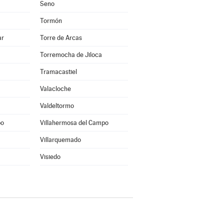
Seno
Tormón
ar
Torre de Arcas
Torremocha de Jiloca
Tramacastiel
Valacloche
Valdeltormo
po
Villahermosa del Campo
Villarquemado
Visiedo