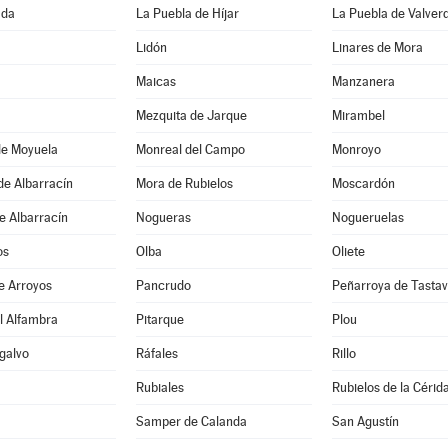
ada
La Puebla de Híjar
La Puebla de Valver
Lidón
Linares de Mora
Maicas
Manzanera
Mezquita de Jarque
Mirambel
de Moyuela
Monreal del Campo
Monroyo
de Albarracín
Mora de Rubielos
Moscardón
e Albarracín
Nogueras
Nogueruelas
os
Olba
Oliete
e Arroyos
Pancrudo
Peñarroya de Tastav
l Alfambra
Pitarque
Plou
galvo
Ráfales
Rillo
Rubiales
Rubielos de la Cérid
Samper de Calanda
San Agustín