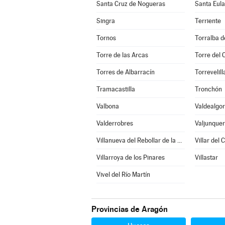
Santa Cruz de Nogueras
Santa Eula
Singra
Terriente
Tornos
Torralba d
Torre de las Arcas
Torre del
Torres de Albarracín
Torrevelill
Tramacastilla
Tronchón
Valbona
Valdealgor
Valderrobres
Valjunque
Villanueva del Rebollar de la Sierra
Villar del 
Villarroya de los Pinares
Villastar
Vivel del Río Martín
Provincias de Aragón