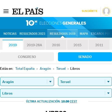
SUSCRÍBETE
10N | Eleccion
NOTICIAS
RESULTADOS 2023
RESULTADOS 2019
MAPA
ESCAÑOS POR 
2019
2019-28A
2016
2015
2011
CONGRESO
SENADO
Estás en:
Total España
»
Aragón
»
Teruel
»
Libros
10.09
ÚLTIMA ACTUALIZACIÓN:
CEST