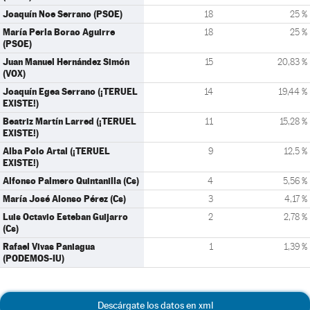
Joaquín Noe Serrano (PSOE)
18
25 %
María Perla Borao Aguirre
18
25 %
(PSOE)
Juan Manuel Hernández Simón
15
20,83 %
(VOX)
Joaquín Egea Serrano (¡TERUEL
14
19,44 %
EXISTE!)
Beatriz Martín Larred (¡TERUEL
11
15,28 %
EXISTE!)
Alba Polo Artal (¡TERUEL
9
12,5 %
EXISTE!)
Alfonso Palmero Quintanilla (Cs)
4
5,56 %
María José Alonso Pérez (Cs)
3
4,17 %
Luis Octavio Esteban Guijarro
2
2,78 %
(Cs)
Rafael Vivas Paniagua
1
1,39 %
(PODEMOS-IU)
Descárgate los datos en xml