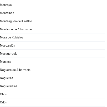
Monroyo
Montalbán
Monteagudo del Castillo
Monterde de Albarracín
Mora de Rubielos
Moscardón
Mosqueruela
Muniesa
Noguera de Albarracín
Nogueras
Nogueruelas
Obón
Odón