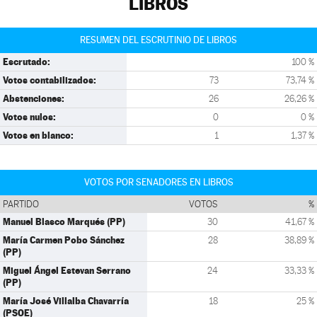
LIBROS
RESUMEN DEL ESCRUTINIO DE LIBROS
Escrutado:
100 %
Votos contabilizados:
73
73,74 %
Abstenciones:
26
26,26 %
Votos nulos:
0
0 %
Votos en blanco:
1
1,37 %
VOTOS POR SENADORES EN LIBROS
PARTIDO
VOTOS
%
Manuel Blasco Marqués (PP)
30
41,67 %
María Carmen Pobo Sánchez
28
38,89 %
(PP)
Miguel Ángel Estevan Serrano
24
33,33 %
(PP)
María José Villalba Chavarría
18
25 %
(PSOE)