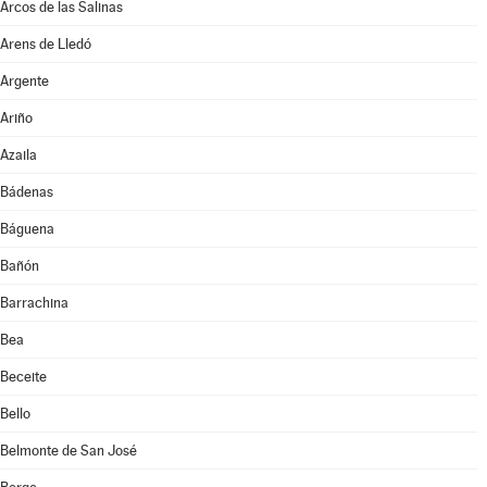
Arcos de las Salinas
Arens de Lledó
Argente
Ariño
Azaila
Bádenas
Báguena
Bañón
Barrachina
Bea
Beceite
Bello
Belmonte de San José