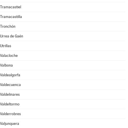
Tramacastiel
Tramacastilla
Tronchón
Urrea de Gaén
Utrillas
Valacloche
Valbona
Valdealgorfa
Valdecuenca
Valdelinares
Valdeltormo
Valderrobres
Valjunquera