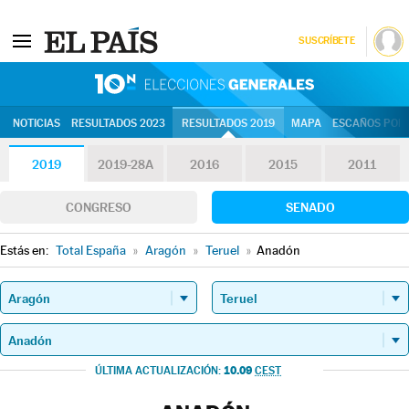
SUSCRÍBETE
10N | Eleccion
NOTICIAS
RESULTADOS 2023
RESULTADOS 2019
MAPA
ESCAÑOS POR 
2019
2019-28A
2016
2015
2011
CONGRESO
SENADO
Estás en:
Total España
»
Aragón
»
Teruel
»
Anadón
10.09
ÚLTIMA ACTUALIZACIÓN:
CEST