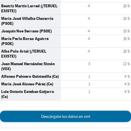
Beatriz Martín Larred (¡TERUEL
4
16 %
EXISTE!)
María José Villalba Chavarría
4
16 %
(PSOE)
Joaquín Noe Serrano (PSOE)
4
16 %
María Perla Borao Aguirre
4
16 %
(PSOE)
Alba Polo Artal (¡TERUEL
4
16 %
EXISTE!)
Juan Manuel Hernández Simón
3
12 %
(VOX)
Alfonso Palmero Quintanilla (Cs)
1
4 %
María José Alonso Pérez (Cs)
1
4 %
Luis Octavio Esteban Guijarro
1
4 %
(Cs)
Descárgate los datos en xml