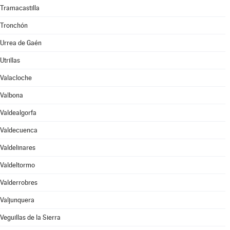
Tramacastilla
Tronchón
Urrea de Gaén
Utrillas
Valacloche
Valbona
Valdealgorfa
Valdecuenca
Valdelinares
Valdeltormo
Valderrobres
Valjunquera
Veguillas de la Sierra