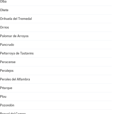
Olba
Oliete
Orihuela del Tremedal
Orrios
Palomar de Arroyos
Pancrudo
Peñarroya de Tastavins
Peracense
Peralejos
Perales del Alfambra
Pitarque
Plou
Pozondón
Pozuel del Campo