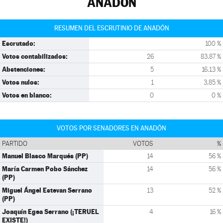
ANADÓN
RESUMEN DEL ESCRUTINIO DE ANADÓN
Escrutado:
100 %
Votos contabilizados:
26
83,87 %
Abstenciones:
5
16,13 %
Votos nulos:
1
3,85 %
Votos en blanco:
0
0 %
VOTOS POR SENADORES EN ANADÓN
PARTIDO
VOTOS
%
Manuel Blasco Marqués (PP)
14
56 %
María Carmen Pobo Sánchez
14
56 %
(PP)
Miguel Ángel Estevan Serrano
13
52 %
(PP)
Joaquín Egea Serrano (¡TERUEL
4
16 %
EXISTE!)