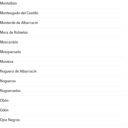
Montalbán
Monteagudo del Castillo
Monterde de Albarracín
Mora de Rubielos
Moscardón
Mosqueruela
Muniesa
Noguera de Albarracín
Nogueras
Nogueruelas
Obón
Odón
Ojos Negros