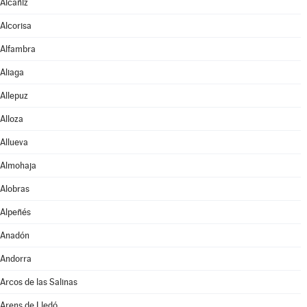
Alcañiz
Alcorisa
Alfambra
Aliaga
Allepuz
Alloza
Allueva
Almohaja
Alobras
Alpeñés
Anadón
Andorra
Arcos de las Salinas
Arens de Lledó