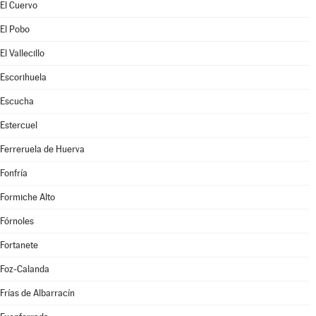
El Cuervo
El Pobo
El Vallecillo
Escorihuela
Escucha
Estercuel
Ferreruela de Huerva
Fonfría
Formiche Alto
Fórnoles
Fortanete
Foz-Calanda
Frías de Albarracín