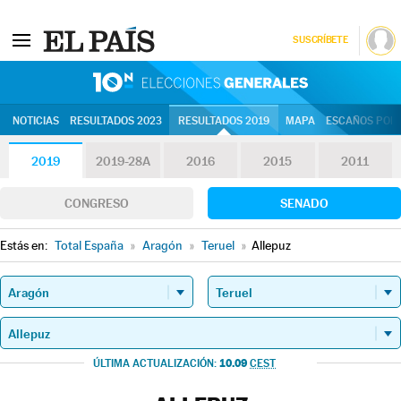
SUSCRÍBETE
10N | Eleccion
NOTICIAS
RESULTADOS 2023
RESULTADOS 2019
MAPA
ESCAÑOS POR 
2019
2019-28A
2016
2015
2011
CONGRESO
SENADO
Estás en:
Total España
»
Aragón
»
Teruel
»
Allepuz
10.09
ÚLTIMA ACTUALIZACIÓN:
CEST