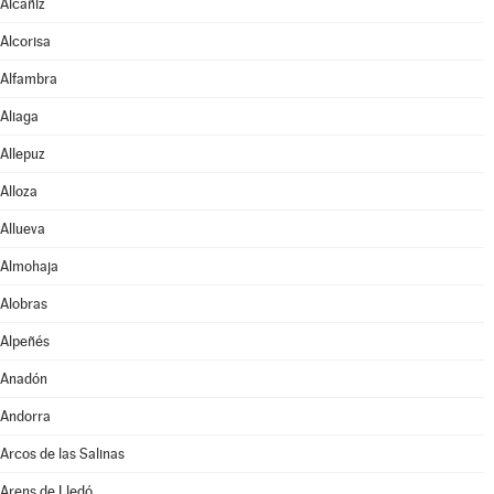
Alcañiz
Alcorisa
Alfambra
Aliaga
Allepuz
Alloza
Allueva
Almohaja
Alobras
Alpeñés
Anadón
Andorra
Arcos de las Salinas
Arens de Lledó