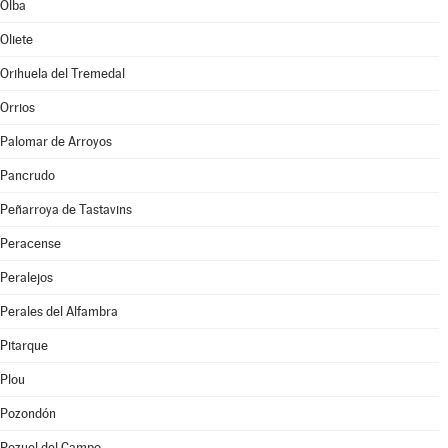
Olba
Oliete
Orihuela del Tremedal
Orrios
Palomar de Arroyos
Pancrudo
Peñarroya de Tastavins
Peracense
Peralejos
Perales del Alfambra
Pitarque
Plou
Pozondón
Pozuel del Campo