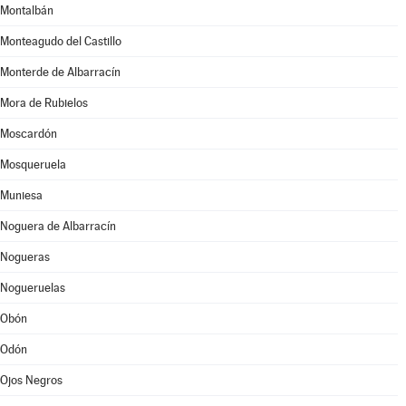
Montalbán
Monteagudo del Castillo
Monterde de Albarracín
Mora de Rubielos
Moscardón
Mosqueruela
Muniesa
Noguera de Albarracín
Nogueras
Nogueruelas
Obón
Odón
Ojos Negros