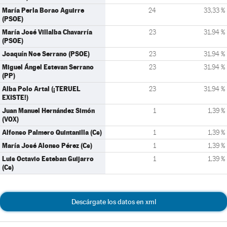
María Perla Borao Aguirre
24
33,33 %
(PSOE)
María José Villalba Chavarría
23
31,94 %
(PSOE)
Joaquín Noe Serrano (PSOE)
23
31,94 %
Miguel Ángel Estevan Serrano
23
31,94 %
(PP)
Alba Polo Artal (¡TERUEL
23
31,94 %
EXISTE!)
Juan Manuel Hernández Simón
1
1,39 %
(VOX)
Alfonso Palmero Quintanilla (Cs)
1
1,39 %
María José Alonso Pérez (Cs)
1
1,39 %
Luis Octavio Esteban Guijarro
1
1,39 %
(Cs)
Descárgate los datos en xml