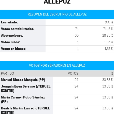
ALLEPUZ
RESUMEN DEL ESCRUTINIO DE ALLEPUZ
Escrutado:
100 %
Votos contabilizados:
74
71,15 %
Abstenciones:
30
28,85 %
Votos nulos:
1
1,35 %
Votos en blanco:
1
1,37 %
VOTOS POR SENADORES EN ALLEPUZ
PARTIDO
VOTOS
%
Manuel Blasco Marqués (PP)
24
33,33 %
Joaquín Egea Serrano (¡TERUEL
24
33,33 %
EXISTE!)
María Carmen Pobo Sánchez
24
33,33 %
(PP)
Beatriz Martín Larred (¡TERUEL
24
33,33 %
EXISTE!)