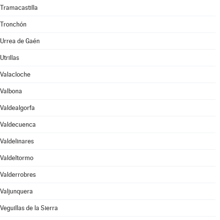
Tramacastilla
Tronchón
Urrea de Gaén
Utrillas
Valacloche
Valbona
Valdealgorfa
Valdecuenca
Valdelinares
Valdeltormo
Valderrobres
Valjunquera
Veguillas de la Sierra