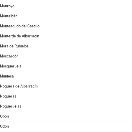
Monroyo
Montalbán
Monteagudo del Castillo
Monterde de Albarracín
Mora de Rubielos
Moscardón
Mosqueruela
Muniesa
Noguera de Albarracín
Nogueras
Nogueruelas
Obón
Odón