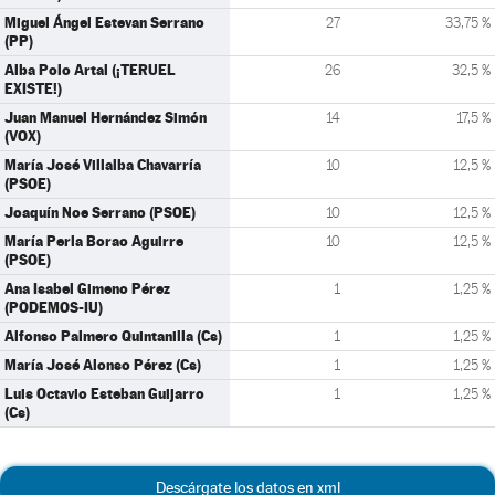
Miguel Ángel Estevan Serrano
27
33,75 %
(PP)
Alba Polo Artal (¡TERUEL
26
32,5 %
EXISTE!)
Juan Manuel Hernández Simón
14
17,5 %
(VOX)
María José Villalba Chavarría
10
12,5 %
(PSOE)
Joaquín Noe Serrano (PSOE)
10
12,5 %
María Perla Borao Aguirre
10
12,5 %
(PSOE)
Ana Isabel Gimeno Pérez
1
1,25 %
(PODEMOS-IU)
Alfonso Palmero Quintanilla (Cs)
1
1,25 %
María José Alonso Pérez (Cs)
1
1,25 %
Luis Octavio Esteban Guijarro
1
1,25 %
(Cs)
Descárgate los datos en xml