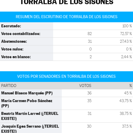
TORRALBA DE LOS SISONES
RESUMEN DEL ESCRUTINIO DE TORRALBA DE LOS SISONES
Escrutado:
100 %
Votos contabilizados:
82
72,57 %
Abstenciones:
31
27,43 %
Votos nulos:
0
0 %
Votos en blanco:
2
2,44 %
VOTOS POR SENADORES EN TORRALBA DE LOS SISONES
PARTIDO
VOTOS
%
Manuel Blasco Marqués (PP)
36
45 %
María Carmen Pobo Sánchez
35
43,75 %
(PP)
Beatriz Martín Larred (¡TERUEL
31
38,75 %
EXISTE!)
Joaquín Egea Serrano (¡TERUEL
30
37,5 %
EXISTE!)