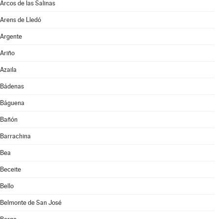
Arcos de las Salinas
Arens de Lledó
Argente
Ariño
Azaila
Bádenas
Báguena
Bañón
Barrachina
Bea
Beceite
Bello
Belmonte de San José