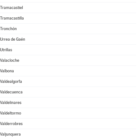
Tramacastiel
Tramacastilla
Tronchón
Urrea de Gaén
Utrillas
Valacloche
Valbona
Valdealgorfa
Valdecuenca
Valdelinares
Valdeltormo
Valderrobres
Valjunquera