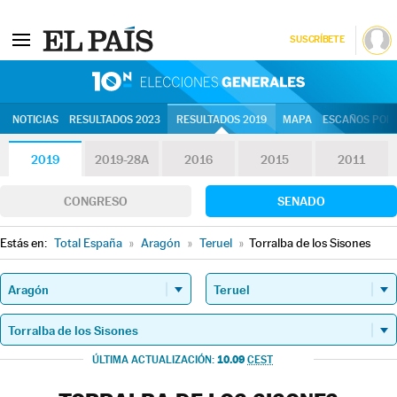
SUSCRÍBETE
10N | Eleccion
NOTICIAS
RESULTADOS 2023
RESULTADOS 2019
MAPA
ESCAÑOS POR 
2019
2019-28A
2016
2015
2011
CONGRESO
SENADO
Estás en:
Total España
»
Aragón
»
Teruel
»
Torralba de los Sisones
10.09
ÚLTIMA ACTUALIZACIÓN:
CEST