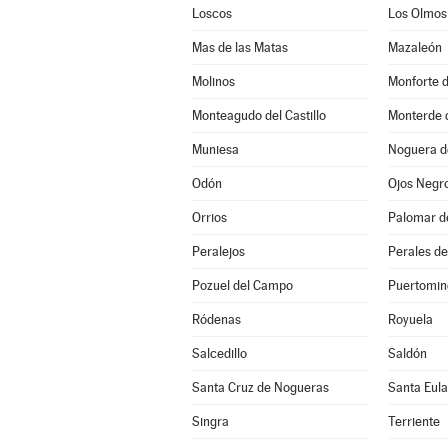
Loscos
Los Olmos
Mas de las Matas
Mazaleón
Molinos
Monforte 
Monteagudo del Castillo
Monterde 
Muniesa
Noguera d
Odón
Ojos Negr
Orrios
Palomar d
Peralejos
Perales de
Pozuel del Campo
Puertomin
Ródenas
Royuela
Salcedillo
Saldón
Santa Cruz de Nogueras
Santa Eula
Singra
Terriente