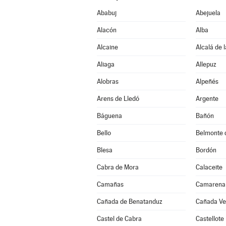
Ababuj
Abejuela
Alacón
Alba
Alcaine
Alcalá de 
Aliaga
Allepuz
Alobras
Alpeñés
Arens de Lledó
Argente
Báguena
Bañón
Bello
Belmonte 
Blesa
Bordón
Cabra de Mora
Calaceite
Camañas
Camarena 
Cañada de Benatanduz
Cañada Vel
Castel de Cabra
Castellote