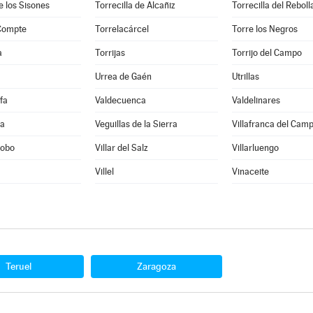
e los Sisones
Torrecilla de Alcañiz
Torrecilla del Reboll
 Compte
Torrelacárcel
Torre los Negros
a
Torrijas
Torrijo del Campo
Urrea de Gaén
Utrillas
fa
Valdecuenca
Valdelinares
ra
Veguillas de la Sierra
Villafranca del Cam
Cobo
Villar del Salz
Villarluengo
Villel
Vinaceite
Teruel
Zaragoza