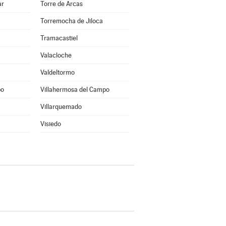
ar
Torre de Arcas
Torremocha de Jiloca
Tramacastiel
Valacloche
Valdeltormo
po
Villahermosa del Campo
Villarquemado
Visiedo