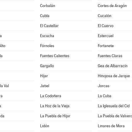
Corbalán
Cortes de Aragón
Cubla
Cucalón
El Castellar
El Cuervo
a
Escucha
Estercuel
lto
Fórnoles
Fortanete
da
Fuentes Calientes
Fuentes Claras
Gargallo
Gea de Albarracín
Híjar
Hinojosa de Jarque
la Val
Jatiel
Jorcas
ra
La Codoñera
La Cuba
a
La Hoz de la Vieja
La Iglesuela del Cid
ada
La Puebla de Híjar
La Puebla de Valver
Lidón
Linares de Mora