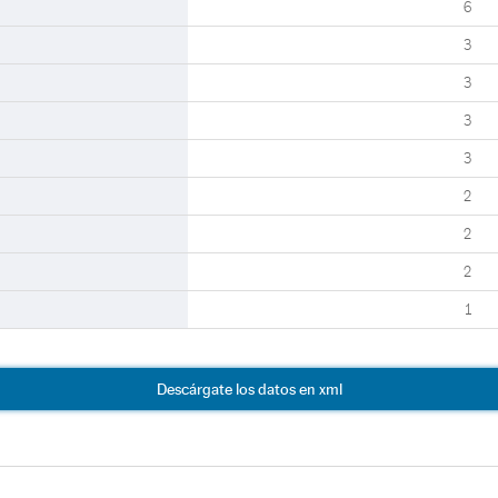
6
3
3
3
3
2
2
2
1
Descárgate los datos en xml