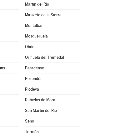
Martín del Río
Miravete de la Sierra
Montalbán
Mosqueruela
Obón
Orihuela del Tremedal
ins
Peracense
Pozondón
Riodeva
a
Rubielos de Mora
San Martín del Río
Seno
Tormón