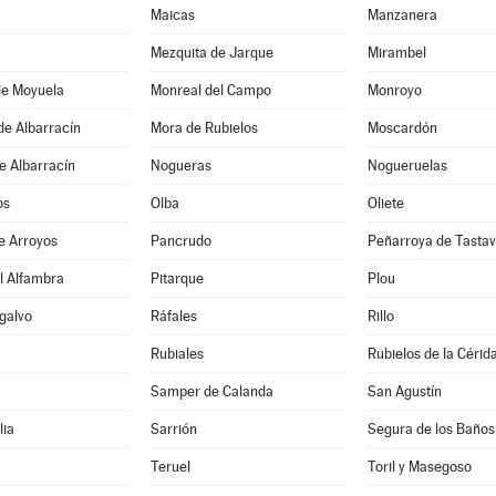
Maicas
Manzanera
Mezquita de Jarque
Mirambel
de Moyuela
Monreal del Campo
Monroyo
de Albarracín
Mora de Rubielos
Moscardón
e Albarracín
Nogueras
Nogueruelas
os
Olba
Oliete
e Arroyos
Pancrudo
Peñarroya de Tastav
l Alfambra
Pitarque
Plou
galvo
Ráfales
Rillo
Rubiales
Rubielos de la Cérid
Samper de Calanda
San Agustín
lia
Sarrión
Segura de los Baños
Teruel
Toril y Masegoso