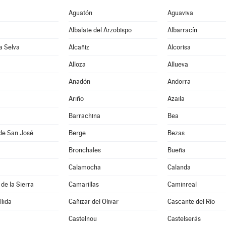
Aguatón
Aguaviva
Albalate del Arzobispo
Albarracín
la Selva
Alcañiz
Alcorisa
Alloza
Allueva
Anadón
Andorra
Ariño
Azaila
Barrachina
Bea
de San José
Berge
Bezas
Bronchales
Bueña
Calamocha
Calanda
de la Sierra
Camarillas
Caminreal
lida
Cañizar del Olivar
Cascante del Río
Castelnou
Castelserás