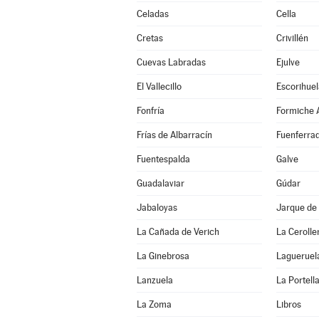
Celadas
Cella
Cretas
Crivillén
Cuevas Labradas
Ejulve
El Vallecillo
Escorihuel
Fonfría
Formiche A
Frías de Albarracín
Fuenferra
Fuentespalda
Galve
Guadalaviar
Gúdar
Jabaloyas
Jarque de 
La Cañada de Verich
La Cerolle
La Ginebrosa
Lagueruel
Lanzuela
La Portell
La Zoma
Libros