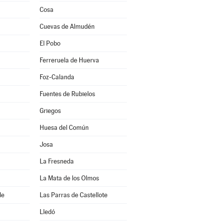
Cosa
Cuevas de Almudén
El Pobo
Ferreruela de Huerva
Foz-Calanda
Fuentes de Rubielos
Griegos
Huesa del Común
Josa
La Fresneda
La Mata de los Olmos
de
Las Parras de Castellote
Lledó