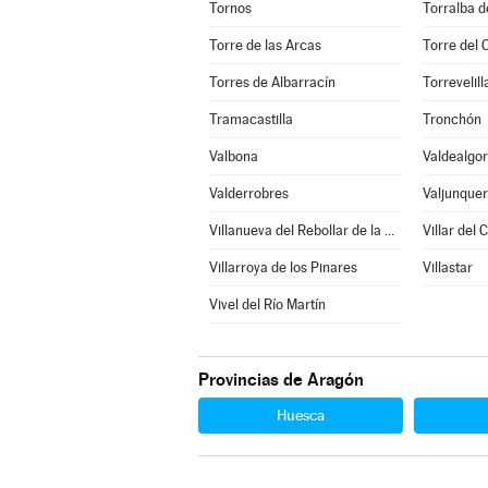
Tornos
Torralba d
Torre de las Arcas
Torre del
Torres de Albarracín
Torrevelill
Tramacastilla
Tronchón
Valbona
Valdealgor
Valderrobres
Valjunque
Villanueva del Rebollar de la Sierra
Villar del 
Villarroya de los Pinares
Villastar
Vivel del Río Martín
Provincias de Aragón
Huesca