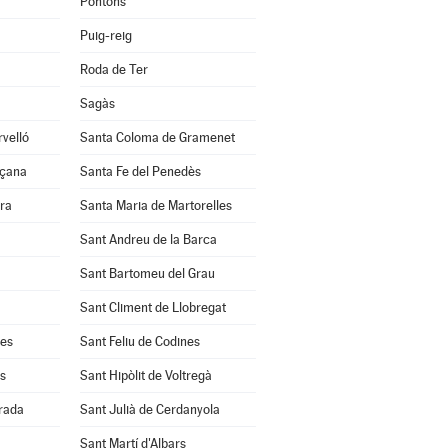
Pontons
Puig-reig
Roda de Ter
Sagàs
velló
Santa Coloma de Gramenet
nçana
Santa Fe del Penedès
ra
Santa Maria de Martorelles
Sant Andreu de la Barca
Sant Bartomeu del Grau
Sant Climent de Llobregat
res
Sant Feliu de Codines
s
Sant Hipòlit de Voltregà
rrada
Sant Julià de Cerdanyola
Sant Martí d'Albars