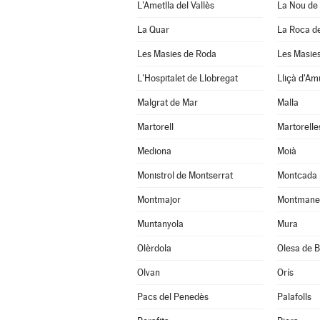
L'Ametlla del Vallès
La Nou de
La Quar
La Roca de
Les Masies de Roda
Les Masies
L'Hospitalet de Llobregat
Lliçà d'Am
Malgrat de Mar
Malla
Martorell
Martorelle
Mediona
Moià
Monistrol de Montserrat
Montcada 
Montmajor
Montmane
Muntanyola
Mura
Olèrdola
Olesa de B
Olvan
Orís
Pacs del Penedès
Palafolls