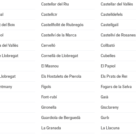
Castellar del Riu
Castellar del Vallès
al
Castellcir
Castelldefels
t del Boix
Castellfollit de Riubregós
Castellgalí
ol
Castellví de la Marca
Castellví de Rosanes
 del Vallès
Cervelló
Collbató
 Llobregat
Cornellà de Llobregat
Cubelles
El Masnou
El Papiol
 Llobregat
Els Hostalets de Pierola
Els Prats de Rei
ntmany
Fígols
Fogars de la Selva
Font-rubí
Gaià
Gironella
Gisclareny
Guardiola de Berguedà
Gurb
La Granada
La Llacuna