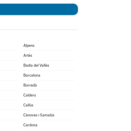
Alpens
Artés
Badia del Vallès
Barcelona
Borredà
Calders
Callús
Cànoves i Samalús
Cardona