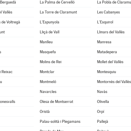
 Berguedà
La Palma de Cervelló
La Pobla de Claramu
l Vallès
La Torre de Claramunt
Les Cabanyes
 de Voltregà
L'Espunyola
L'Esquirol
unt
Lliçà de Vall
Llinars del Vallès
Manlleu
Manresa
s
Masquefa
Matadepera
Molins de Rei
Mollet del Vallès
i Reixac
Montclar
Montesquiu
u
Montmeló
Montornès del Vallès
Navarcles
Navàs
onesvalls
Olesa de Montserrat
Olivella
Oristà
Orpí
Palau-solità i Plegamans
Pallejà