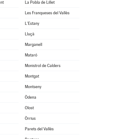
nt
La Pobla de Lillet
Les Franqueses del Vallès
L'Estany
Lluçà
Marganell
Mataró
Monistrol de Calders
Montgat
Montseny
Òdena
Olost
Òrrius
Parets del Vallès