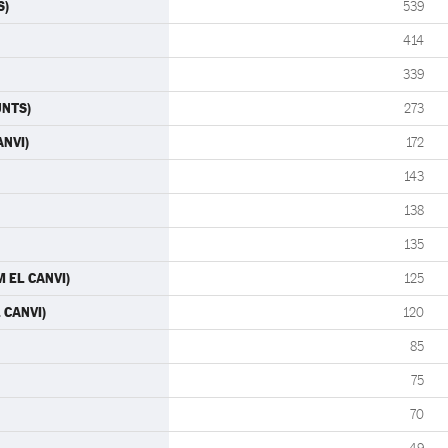
S)
539
414
339
JUNTS)
273
ANVI)
172
143
138
135
M EL CANVI)
125
 CANVI)
120
85
75
70