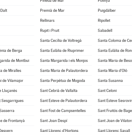
Pineda de Mar
Polinyà
Dalt
Premià de Mar
Puigdàlber
Rellinars
Ripollet
Rupit i Pruit
Sabadell
Santa Cecília de Voltregà
Santa Coloma de Cer
ènia de Berga
Santa Eulàlia de Riuprimer
Santa Eulàlia de Ro
garida de Montbui
Santa Margarida i els Monjos
Santa Maria de Beso
a de Miralles
Santa Maria de Palautordera
Santa Maria d'Oló
i de Vilamajor
Santa Perpètua de Mogoda
Santa Susanna
e Lluçanès
Sant Cebrià de Vallalta
Sant Celoni
t Sesgarrigues
Sant Esteve de Palautordera
Sant Esteve Sesrovi
 Sasserra
Sant Fost de Campsentelles
Sant Fruitós de Bage
e de Frontanyà
Sant Joan Despí
Sant Joan de Vilato
 Desvern
Sant Llorenç d'Hortons
Sant Llorenç Savall