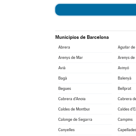
Municipios de Barcelona
Abrera
Aguilar de
Arenys de Mar
Arenys de
Avià
Avinyó
Bagà
Balenyà
Begues
Bellprat
Cabrera d'Anoia
Cabrera d
Caldes de Montbui
Caldes d'E
Calonge de Segarra
Campins
Canyelles
Capellade