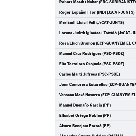
Robert Masih i Nahar (ERC-SOBIRANISTE
Roger Español i Tor (IND) (JxCAT-JUNTS)
Meritxell Lluís i Vall (JxCAT-JUNTS)
Lorena Judith Iglesias i Teixidó (JxCAT-
Rosa Lluch Bramon (ECP-GUANYEM EL C
Manuel Cruz Rodríguez (PSC-PSOE)
Elia Tortolero Orejuela (PSC-PSOE)
Carles Martí Jufresa (PSC-PSOE)
Joan Comorera Estarellas (ECP-GUANYE
Vanessa Maxé Navarro (ECP-GUANYEM EL
Manuel Buenaño García (PP)
Elisabet Ortega Robles (PP)
Álvaro Benejam Peretó (PP)