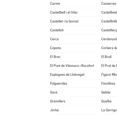
Carme
Casserres
Castellbell i el Vilar
Castellbisb
Castellet i la Gornal
Castellfolli
Castellolí
Castellterç
Cercs
Cerdanyola
Copons
Corbera de
El Bruc
El Brull
El Pont de Vilomara i Rocafort
El Prat de
Esplugues de Llobregat
Figaró-Mo
Folgueroles
Fonollosa
Gavà
Gelida
Granollers
Gualba
Jorba
La Garriga