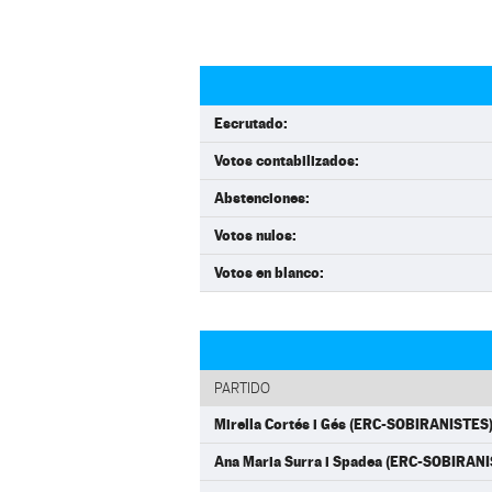
Escrutado:
Votos contabilizados:
Abstenciones:
Votos nulos:
Votos en blanco:
PARTIDO
Mirella Cortés i Gés (ERC-SOBIRANISTES
Ana Maria Surra i Spadea (ERC-SOBIRAN