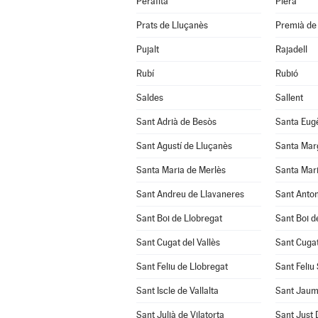
Perafita
Piera
Prats de Lluçanès
Premià de 
Pujalt
Rajadell
Rubí
Rubió
Saldes
Sallent
Sant Adrià de Besòs
Santa Eug
Sant Agustí de Lluçanès
Santa Mar
Santa Maria de Merlès
Santa Mari
Sant Andreu de Llavaneres
Sant Anton
Sant Boi de Llobregat
Sant Boi d
Sant Cugat del Vallès
Sant Cuga
Sant Feliu de Llobregat
Sant Feliu
Sant Iscle de Vallalta
Sant Jaum
Sant Julià de Vilatorta
Sant Just