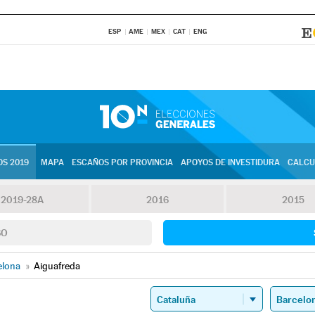
ESP
AME
MEX
CAT
ENG
S 2019
MAPA
ESCAÑOS POR PROVINCIA
APOYOS DE INVESTIDURA
CALCU
2019-28A
2016
2015
SO
elona
»
Aiguafreda