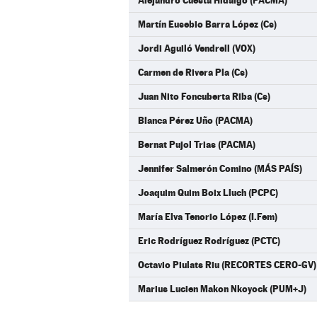
Alejandro Cuesta Hidalgo (PACMA)
Martín Eusebio Barra López (Cs)
Jordi Aguiló Vendrell (VOX)
Carmen de Rivera Pla (Cs)
Juan Nito Foncuberta Riba (Cs)
Blanca Pérez Uño (PACMA)
Bernat Pujol Trias (PACMA)
Jennifer Salmerón Comino (MÁS PAÍS)
Joaquim Quim Boix Lluch (PCPC)
María Elva Tenorio López (I.Fem)
Eric Rodríguez Rodríguez (PCTC)
Octavio Piulats Riu (RECORTES CERO-GV)
Marius Lucien Makon Nkoyock (PUM+J)