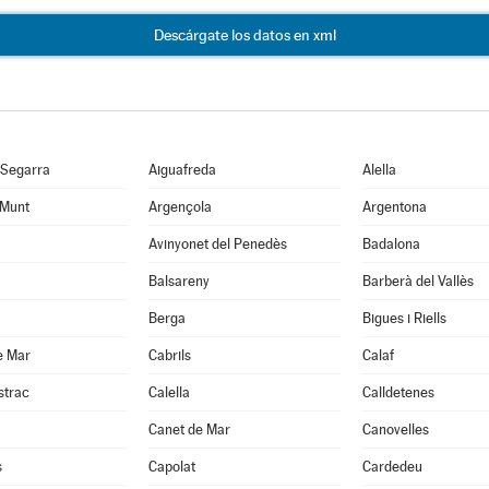
Descárgate los datos en xml
 Segarra
Aiguafreda
Alella
 Munt
Argençola
Argentona
Avinyonet del Penedès
Badalona
Balsareny
Barberà del Vallès
Berga
Bigues i Riells
e Mar
Cabrils
Calaf
strac
Calella
Calldetenes
Canet de Mar
Canovelles
s
Capolat
Cardedeu