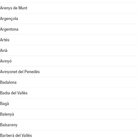
Arenys de Munt
Argençola
Argentona
Artés
Avià
Avinyó
Avinyonet del Penedès
Badalona
Badia del Vallès
Bagà
Balenyà
Balsareny
Barberà del Vallès