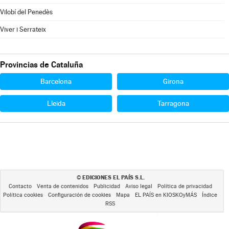
Vilobí del Penedès
Viver i Serrateix
Provincias de Cataluña
Barcelona
Girona
Lleida
Tarragona
EDICIONES EL PAÍS S.L.
©
Contacto
Venta de contenidos
Publicidad
Aviso legal
Política de privacidad
Política cookies
Configuración de cookies
Mapa
EL PAÍS en KIOSKOyMÁS
Índice
RSS