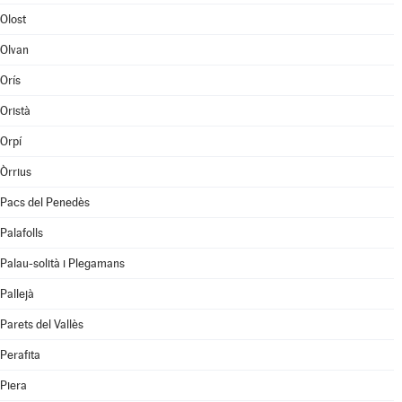
Olost
Olvan
Orís
Oristà
Orpí
Òrrius
Pacs del Penedès
Palafolls
Palau-solità i Plegamans
Pallejà
Parets del Vallès
Perafita
Piera