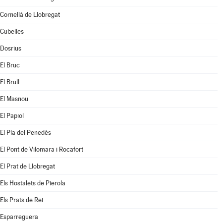
Cornellà de Llobregat
Cubelles
Dosrius
El Bruc
El Brull
El Masnou
El Papiol
El Pla del Penedès
El Pont de Vilomara i Rocafort
El Prat de Llobregat
Els Hostalets de Pierola
Els Prats de Rei
Esparreguera