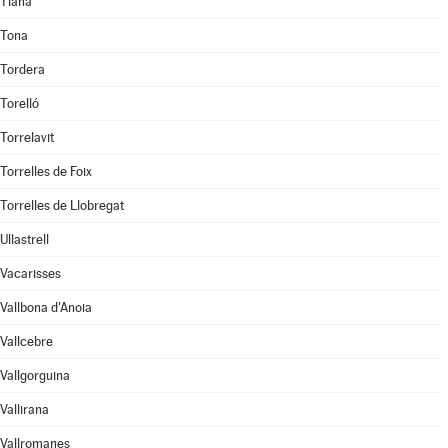
Tiana
Tona
Tordera
Torelló
Torrelavit
Torrelles de Foix
Torrelles de Llobregat
Ullastrell
Vacarisses
Vallbona d'Anoia
Vallcebre
Vallgorguina
Vallirana
Vallromanes