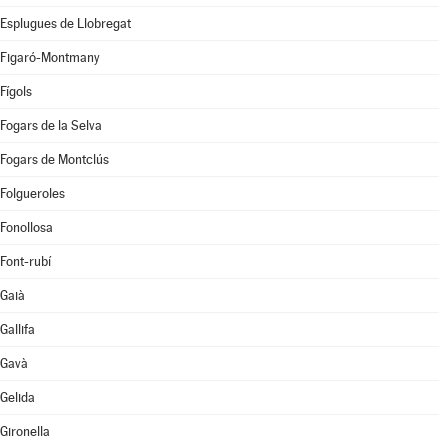
Esplugues de Llobregat
Figaró-Montmany
Fígols
Fogars de la Selva
Fogars de Montclús
Folgueroles
Fonollosa
Font-rubí
Gaià
Gallifa
Gavà
Gelida
Gironella