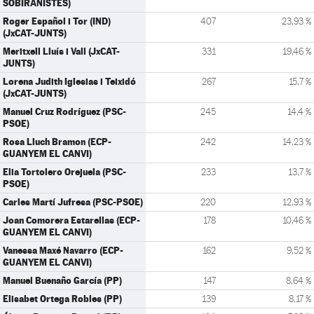
SOBIRANISTES)
Roger Español i Tor (IND)
407
23,93 %
(JxCAT-JUNTS)
Meritxell Lluís i Vall (JxCAT-
331
19,46 %
JUNTS)
Lorena Judith Iglesias i Teixidó
267
15,7 %
(JxCAT-JUNTS)
Manuel Cruz Rodríguez (PSC-
245
14,4 %
PSOE)
Rosa Lluch Bramon (ECP-
242
14,23 %
GUANYEM EL CANVI)
Elia Tortolero Orejuela (PSC-
233
13,7 %
PSOE)
Carles Martí Jufresa (PSC-PSOE)
220
12,93 %
Joan Comorera Estarellas (ECP-
178
10,46 %
GUANYEM EL CANVI)
Vanessa Maxé Navarro (ECP-
162
9,52 %
GUANYEM EL CANVI)
Manuel Buenaño García (PP)
147
8,64 %
Elisabet Ortega Robles (PP)
139
8,17 %