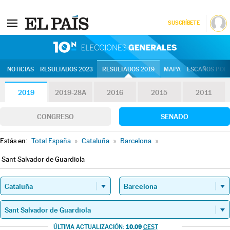
SUSCRÍBETE
10N | Eleccion
NOTICIAS
RESULTADOS 2023
RESULTADOS 2019
MAPA
ESCAÑOS POR 
2019
2019-28A
2016
2015
2011
CONGRESO
SENADO
Estás en:
Total España
»
Cataluña
»
Barcelona
»
Sant Salvador de Guardiola
10.09
ÚLTIMA ACTUALIZACIÓN:
CEST