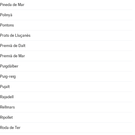
Pineda de Mar
Polinyà
Pontons
Prats de Lluçanès
Premià de Dalt
Premià de Mar
Puigdàlber
Puig-reig
Pujalt
Rajadell
Rellinars
Ripollet
Roda de Ter