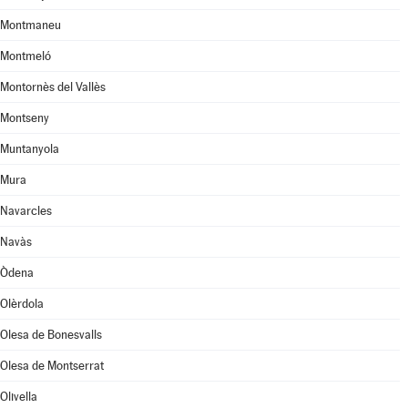
Montmaneu
Montmeló
Montornès del Vallès
Montseny
Muntanyola
Mura
Navarcles
Navàs
Òdena
Olèrdola
Olesa de Bonesvalls
Olesa de Montserrat
Olivella