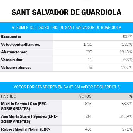
SANT SALVADOR DE GUARDIOLA
RESUMEN DEL ESCRUTINIO DE SANT SALVADOR DE GUARDIOLA
Escrutado:
100 %
Votos contabilizados:
1.751
71,82 %
Abstenciones:
687
28,18 %
Votos nulos:
14
0,8 %
Votos en blanco:
36
2,07 %
VOTOS POR SENADORES EN SANT SALVADOR DE GUARDIOLA
PARTIDO
VOTOS
%
Mirella Cortés i Gés (ERC-
626
36,8 %
SOBIRANISTES)
Ana Maria Surra i Spadea (ERC-
534
31,39 %
SOBIRANISTES)
Robert Masih i Nahar (ERC-
461
27,1 %