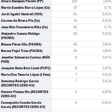
Álvaro Benejam Peretó (PP)
124
7,29 %
Martín Eusebio Barra López (Cs)
97
5,7 %
Jordi Aguiló Vendrell (VOX)
94
5,53 %
Carmen de Rivera Pla (Cs)
91
5,35 %
Juan Nito Foncuberta Riba (Cs)
80
4,7 %
Alejandro Cuesta Hidalgo
55
3,23 %
(PACMA)
Blanca Pérez Uño (PACMA)
45
2,65 %
Bernat Pujol Trias (PACMA)
28
1,65 %
Jennifer Salmerón Comino (MÁS
8
0,47 %
PAÍS)
Joaquim Quim Boix Lluch (PCPC)
8
0,47 %
María Elva Tenorio López (I.Fem)
7
0,41 %
Antonina Rodrigo García
7
0,41 %
(RECORTES CERO-GV)
Octavio Piulats Riu (RECORTES
5
0,29 %
CERO-GV)
Concepción Concha García
4
0,24 %
García (RECORTES CERO-GV)