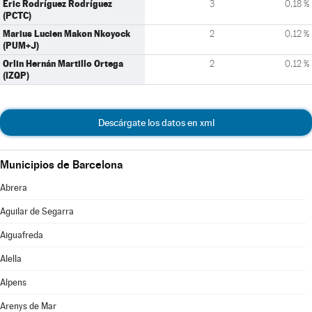
Eric Rodríguez Rodríguez
3
0,18 %
(PCTC)
Marius Lucien Makon Nkoyock
2
0,12 %
(PUM+J)
Orlin Hernán Martillo Ortega
2
0,12 %
(IZQP)
Descárgate los datos en xml
Municipios de Barcelona
Abrera
Aguilar de Segarra
Aiguafreda
Alella
Alpens
Arenys de Mar