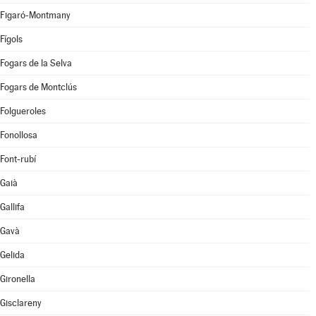
Figaró-Montmany
Fígols
Fogars de la Selva
Fogars de Montclús
Folgueroles
Fonollosa
Font-rubí
Gaià
Gallifa
Gavà
Gelida
Gironella
Gisclareny