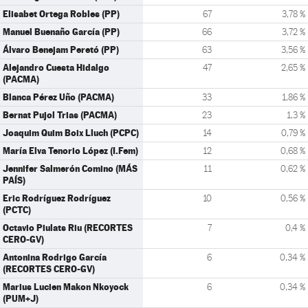
Elisabet Ortega Robles (PP)
67
3,78 %
Manuel Buenaño García (PP)
66
3,72 %
Álvaro Benejam Peretó (PP)
63
3,56 %
Alejandro Cuesta Hidalgo
47
2,65 %
(PACMA)
Blanca Pérez Uño (PACMA)
33
1,86 %
Bernat Pujol Trias (PACMA)
23
1,3 %
Joaquim Quim Boix Lluch (PCPC)
14
0,79 %
María Elva Tenorio López (I.Fem)
12
0,68 %
Jennifer Salmerón Comino (MÁS
11
0,62 %
PAÍS)
Eric Rodríguez Rodríguez
10
0,56 %
(PCTC)
Octavio Piulats Riu (RECORTES
7
0,4 %
CERO-GV)
Antonina Rodrigo García
6
0,34 %
(RECORTES CERO-GV)
Marius Lucien Makon Nkoyock
6
0,34 %
(PUM+J)