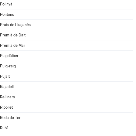
Polinyà
Pontons
Prats de Lluçanès
Premià de Dalt
Premià de Mar
Puigdàlber
Puig-reig
Pujalt
Rajadell
Rellinars
Ripollet
Roda de Ter
Rubí