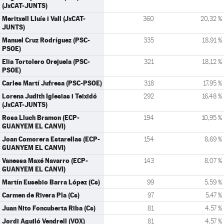
(JxCAT-JUNTS)
Meritxell Lluís i Vall (JxCAT-
360
20,32 %
JUNTS)
Manuel Cruz Rodríguez (PSC-
335
18,91 %
PSOE)
Elia Tortolero Orejuela (PSC-
321
18,12 %
PSOE)
Carles Martí Jufresa (PSC-PSOE)
318
17,95 %
Lorena Judith Iglesias i Teixidó
292
16,48 %
(JxCAT-JUNTS)
Rosa Lluch Bramon (ECP-
194
10,95 %
GUANYEM EL CANVI)
Joan Comorera Estarellas (ECP-
154
8,69 %
GUANYEM EL CANVI)
Vanessa Maxé Navarro (ECP-
143
8,07 %
GUANYEM EL CANVI)
Martín Eusebio Barra López (Cs)
99
5,59 %
Carmen de Rivera Pla (Cs)
97
5,47 %
Juan Nito Foncuberta Riba (Cs)
81
4,57 %
Jordi Aguiló Vendrell (VOX)
81
4,57 %