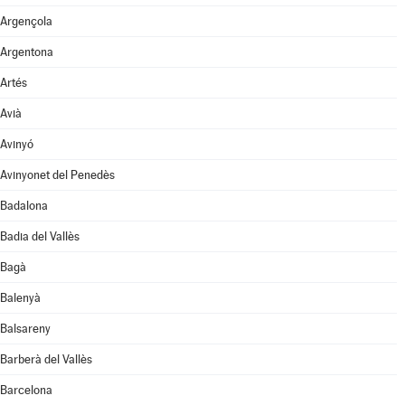
Argençola
Argentona
Artés
Avià
Avinyó
Avinyonet del Penedès
Badalona
Badia del Vallès
Bagà
Balenyà
Balsareny
Barberà del Vallès
Barcelona