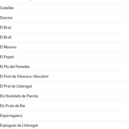
Cubelles
Dosrius
El Bruc
El Brull
El Masnou
El Papiol
El Pla del Penedès
El Pont de Vilomara i Rocafort
El Prat de Llobregat
Els Hostalets de Pierola
Els Prats de Rei
Esparreguera
Esplugues de Llobregat