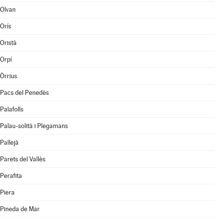
Olvan
Orís
Oristà
Orpí
Òrrius
Pacs del Penedès
Palafolls
Palau-solità i Plegamans
Pallejà
Parets del Vallès
Perafita
Piera
Pineda de Mar