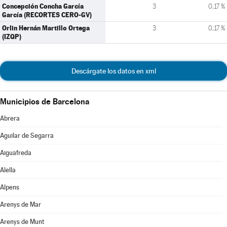
Concepción Concha García
3
0,17 %
García (RECORTES CERO-GV)
Orlin Hernán Martillo Ortega
3
0,17 %
(IZQP)
Descárgate los datos en xml
Municipios de Barcelona
Abrera
Aguilar de Segarra
Aiguafreda
Alella
Alpens
Arenys de Mar
Arenys de Munt