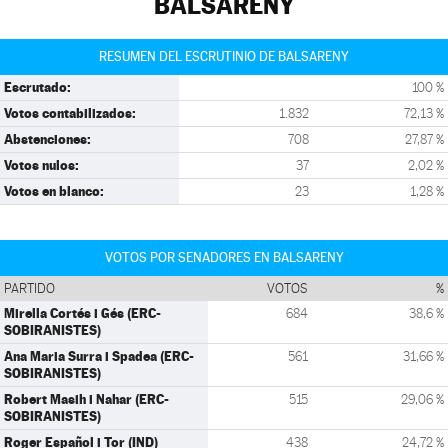
BALSARENY
RESUMEN DEL ESCRUTINIO DE BALSARENY
Escrutado:
100 %
Votos contabilizados:
1.832
72,13 %
Abstenciones:
708
27,87 %
Votos nulos:
37
2,02 %
Votos en blanco:
23
1,28 %
VOTOS POR SENADORES EN BALSARENY
PARTIDO
VOTOS
%
Mirella Cortés i Gés (ERC-
684
38,6 %
SOBIRANISTES)
Ana Maria Surra i Spadea (ERC-
561
31,66 %
SOBIRANISTES)
Robert Masih i Nahar (ERC-
515
29,06 %
SOBIRANISTES)
Roger Español i Tor (IND)
438
24,72 %