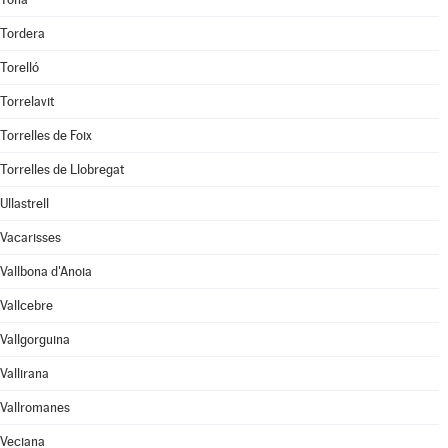
Tordera
Torelló
Torrelavit
Torrelles de Foix
Torrelles de Llobregat
Ullastrell
Vacarisses
Vallbona d'Anoia
Vallcebre
Vallgorguina
Vallirana
Vallromanes
Veciana