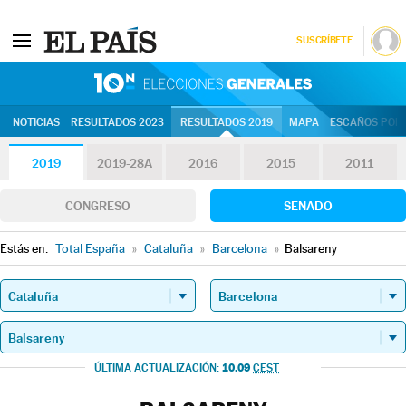
SUSCRÍBETE
10N | Eleccion
NOTICIAS
RESULTADOS 2023
RESULTADOS 2019
MAPA
ESCAÑOS POR 
2019
2019-28A
2016
2015
2011
CONGRESO
SENADO
Estás en:
Total España
»
Cataluña
»
Barcelona
»
Balsareny
10.09
ÚLTIMA ACTUALIZACIÓN:
CEST