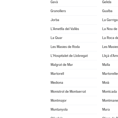
Gavà
Gelida
Granollers
Gualba
Jorba
La Garriga
L'Ametlla del Vallès
La Nou de
La Quar
La Roca de
Les Masies de Roda
Les Masies
L'Hospitalet de Llobregat
Lliçà d'Am
Malgrat de Mar
Malla
Martorell
Martorelle
Mediona
Moià
Monistrol de Montserrat
Montcada 
Montmajor
Montmane
Muntanyola
Mura