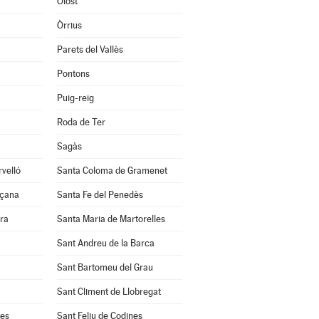
Olost
Òrrius
Parets del Vallès
Pontons
Puig-reig
Roda de Ter
Sagàs
velló
Santa Coloma de Gramenet
nçana
Santa Fe del Penedès
ra
Santa Maria de Martorelles
Sant Andreu de la Barca
Sant Bartomeu del Grau
Sant Climent de Llobregat
res
Sant Feliu de Codines