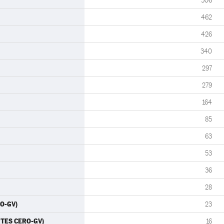
506
462
426
340
297
279
164
85
63
53
36
28
RO-GV)
23
RTES CERO-GV)
16