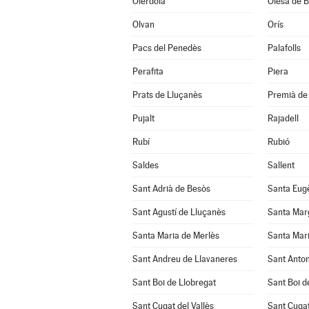
Olèrdola
Olesa de B
Olvan
Orís
Pacs del Penedès
Palafolls
Perafita
Piera
Prats de Lluçanès
Premià de 
Pujalt
Rajadell
Rubí
Rubió
Saldes
Sallent
Sant Adrià de Besòs
Santa Eug
Sant Agustí de Lluçanès
Santa Mar
Santa Maria de Merlès
Santa Mari
Sant Andreu de Llavaneres
Sant Anton
Sant Boi de Llobregat
Sant Boi d
Sant Cugat del Vallès
Sant Cuga