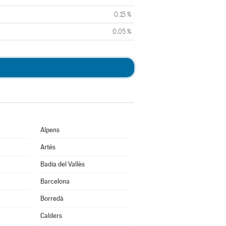
0,15 %
0,05 %
Alpens
Artés
Badia del Vallès
Barcelona
Borredà
Calders