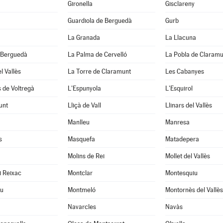
Gironella
Gisclareny
Guardiola de Berguedà
Gurb
La Granada
La Llacuna
 Berguedà
La Palma de Cervelló
La Pobla de Claramu
l Vallès
La Torre de Claramunt
Les Cabanyes
 de Voltregà
L'Espunyola
L'Esquirol
unt
Lliçà de Vall
Llinars del Vallès
Manlleu
Manresa
s
Masquefa
Matadepera
Molins de Rei
Mollet del Vallès
i Reixac
Montclar
Montesquiu
u
Montmeló
Montornès del Vallès
Navarcles
Navàs