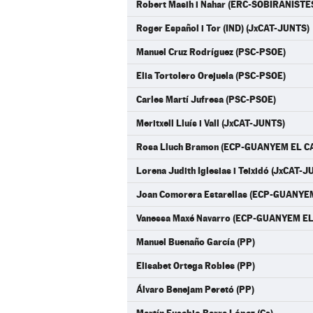
Robert Masih i Nahar (ERC-SOBIRANISTE
Roger Español i Tor (IND) (JxCAT-JUNTS)
Manuel Cruz Rodríguez (PSC-PSOE)
Elia Tortolero Orejuela (PSC-PSOE)
Carles Martí Jufresa (PSC-PSOE)
Meritxell Lluís i Vall (JxCAT-JUNTS)
Rosa Lluch Bramon (ECP-GUANYEM EL C
Lorena Judith Iglesias i Teixidó (JxCAT-
Joan Comorera Estarellas (ECP-GUANYE
Vanessa Maxé Navarro (ECP-GUANYEM EL
Manuel Buenaño García (PP)
Elisabet Ortega Robles (PP)
Álvaro Benejam Peretó (PP)