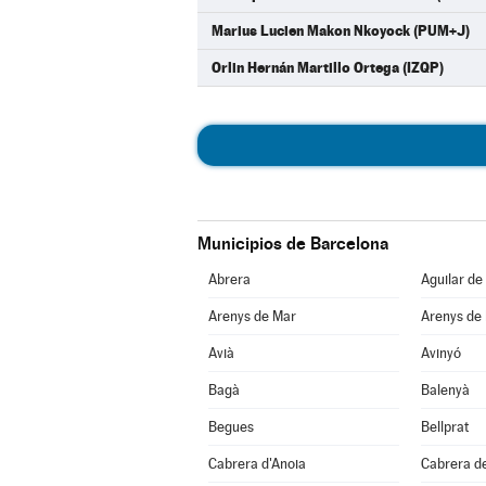
Marius Lucien Makon Nkoyock (PUM+J)
Orlin Hernán Martillo Ortega (IZQP)
Municipios de Barcelona
Abrera
Aguilar de
Arenys de Mar
Arenys de
Avià
Avinyó
Bagà
Balenyà
Begues
Bellprat
Cabrera d'Anoia
Cabrera d