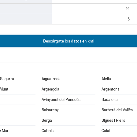
14
5
Descárgate los datos en xml
 Segarra
Aiguafreda
Alella
 Munt
Argençola
Argentona
Avinyonet del Penedès
Badalona
Balsareny
Barberà del Vallès
Berga
Bigues i Riells
e Mar
Cabrils
Calaf