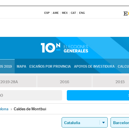
ESP
AME
MEX
CAT
ENG
S 2019
MAPA
ESCAÑOS POR PROVINCIA
APOYOS DE INVESTIDURA
CALCU
2019-28A
2016
2015
SO
elona
»
Caldes de Montbui