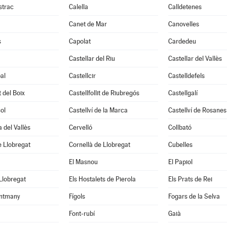
strac
Calella
Calldetenes
Canet de Mar
Canovelles
s
Capolat
Cardedeu
Castellar del Riu
Castellar del Vallès
al
Castellcir
Castelldefels
t del Boix
Castellfollit de Riubregós
Castellgalí
ol
Castellví de la Marca
Castellví de Rosanes
 del Vallès
Cervelló
Collbató
 Llobregat
Cornellà de Llobregat
Cubelles
El Masnou
El Papiol
 Llobregat
Els Hostalets de Pierola
Els Prats de Rei
ntmany
Fígols
Fogars de la Selva
Font-rubí
Gaià