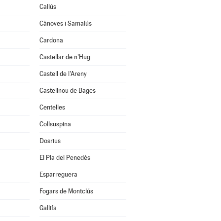
Callús
Cànoves i Samalús
Cardona
Castellar de n'Hug
Castell de l'Areny
Castellnou de Bages
Centelles
Collsuspina
Dosrius
El Pla del Penedès
Esparreguera
Fogars de Montclús
Gallifa