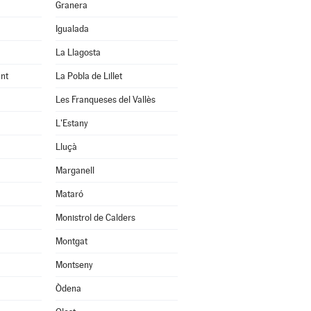
Granera
Igualada
La Llagosta
nt
La Pobla de Lillet
Les Franqueses del Vallès
L'Estany
Lluçà
Marganell
Mataró
Monistrol de Calders
Montgat
Montseny
Òdena