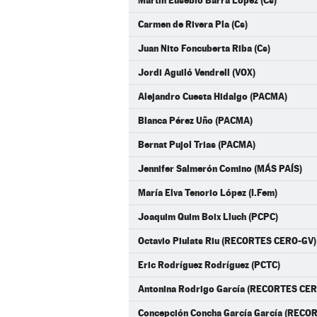
Martín Eusebio Barra López (Cs)
Carmen de Rivera Pla (Cs)
Juan Nito Foncuberta Riba (Cs)
Jordi Aguiló Vendrell (VOX)
Alejandro Cuesta Hidalgo (PACMA)
Blanca Pérez Uño (PACMA)
Bernat Pujol Trias (PACMA)
Jennifer Salmerón Comino (MÁS PAÍS)
María Elva Tenorio López (I.Fem)
Joaquim Quim Boix Lluch (PCPC)
Octavio Piulats Riu (RECORTES CERO-GV)
Eric Rodríguez Rodríguez (PCTC)
Antonina Rodrigo García (RECORTES CE
Concepción Concha García García (RECO