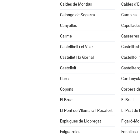
Caldes de Montbui
Caldes d'E
Calonge de Segarra
Campins
Canyelles
Capellade
Carme
Casserres
Castellbell i el Vilar
Castellbisb
Castellet i la Gornal
Castellfolli
Castellolí
Castellterç
Cercs
Cerdanyola
Copons
Corbera de
El Bruc
El Brull
El Pont de Vilomara i Rocafort
El Prat de
Esplugues de Llobregat
Figaró-Mo
Folgueroles
Fonollosa