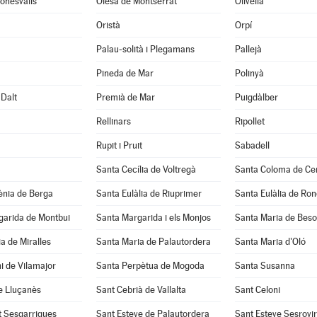
onesvalls
Olesa de Montserrat
Olivella
Oristà
Orpí
Palau-solità i Plegamans
Pallejà
Pineda de Mar
Polinyà
Dalt
Premià de Mar
Puigdàlber
Rellinars
Ripollet
Rupit i Pruit
Sabadell
Santa Cecília de Voltregà
Santa Coloma de Cer
ènia de Berga
Santa Eulàlia de Riuprimer
Santa Eulàlia de Ro
garida de Montbui
Santa Margarida i els Monjos
Santa Maria de Beso
a de Miralles
Santa Maria de Palautordera
Santa Maria d'Oló
i de Vilamajor
Santa Perpètua de Mogoda
Santa Susanna
e Lluçanès
Sant Cebrià de Vallalta
Sant Celoni
t Sesgarrigues
Sant Esteve de Palautordera
Sant Esteve Sesrovi