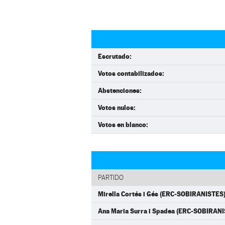
Escrutado:
Votos contabilizados:
Abstenciones:
Votos nulos:
Votos en blanco:
PARTIDO
Mirella Cortés i Gés (ERC-SOBIRANISTES
Ana Maria Surra i Spadea (ERC-SOBIRAN