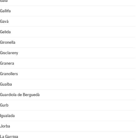
Gaià
Gallifa
Gavà
Gelida
Gironella
Gisclareny
Granera
Granollers
Gualba
Guardiola de Berguedà
Gurb
Igualada
Jorba
La Garriga