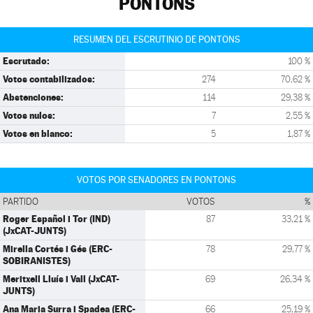
PONTONS
RESUMEN DEL ESCRUTINIO DE PONTONS
Escrutado:
100 %
Votos contabilizados:
274
70,62 %
Abstenciones:
114
29,38 %
Votos nulos:
7
2,55 %
Votos en blanco:
5
1,87 %
VOTOS POR SENADORES EN PONTONS
PARTIDO
VOTOS
%
Roger Español i Tor (IND)
87
33,21 %
(JxCAT-JUNTS)
Mirella Cortés i Gés (ERC-
78
29,77 %
SOBIRANISTES)
Meritxell Lluís i Vall (JxCAT-
69
26,34 %
JUNTS)
Ana Maria Surra i Spadea (ERC-
66
25,19 %