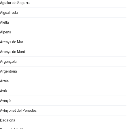
Aguilar de Segarra
Aiguafreda
Alella
Alpens
Arenys de Mar
Arenys de Munt
Argençola
Argentona
Artés
Avià
Avinyó
Avinyonet del Penedès
Badalona