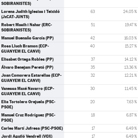
SOBIRANISTES)
Lorena Judith Iglesias i Teixidó
63
24,05 %
(JxCAT-JUNTS)
Robert Masih i Nahar (ERC-
51
19,47 %
SOBIRANISTES)
Manuel Buenaño García (PP)
42
16,03 %
Rosa Lluch Bramon (ECP-
40
15,27 %
GUANYEM EL CANVI)
Elisabet Ortega Robles (PP)
37
14,12 %
Álvaro Benejam Peretó (PP)
35
13,36 %
Joan Comorera Estarellas (ECP-
32
12,21 %
GUANYEM EL CANVI)
Vanessa Maxé Navarro (ECP-
30
11,45 %
GUANYEM EL CANVI)
Elia Tortolero Orejuela (PSC-
20
7,63 %
PSOE)
Manuel Cruz Rodríguez (PSC-
18
6,87 %
PSOE)
Carles Martí Jufresa (PSC-PSOE)
17
6,49 %
Jordi Aguiló Vendrell (VOX)
17
6,49 %