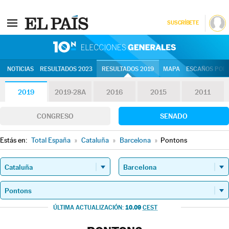
SUSCRÍBETE
10N | Eleccion
NOTICIAS
RESULTADOS 2023
RESULTADOS 2019
MAPA
ESCAÑOS POR 
2019
2019-28A
2016
2015
2011
CONGRESO
SENADO
Estás en:
Total España
»
Cataluña
»
Barcelona
»
Pontons
10.09
ÚLTIMA ACTUALIZACIÓN:
CEST