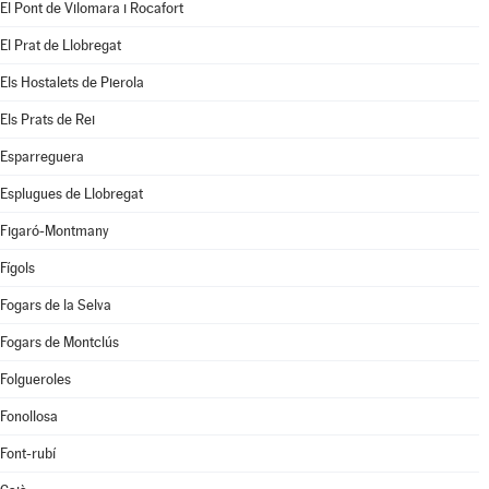
El Pont de Vilomara i Rocafort
El Prat de Llobregat
Els Hostalets de Pierola
Els Prats de Rei
Esparreguera
Esplugues de Llobregat
Figaró-Montmany
Fígols
Fogars de la Selva
Fogars de Montclús
Folgueroles
Fonollosa
Font-rubí