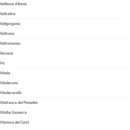
Vallbona d'Anoia
Vallcebre
Vallgorguina
Vallirana
Vallromanes
Veciana
Vic
Vilada
Viladecans
Viladecavalls
Vilafranca del Penedès
Vilalba Sasserra
Vilanova del Camí