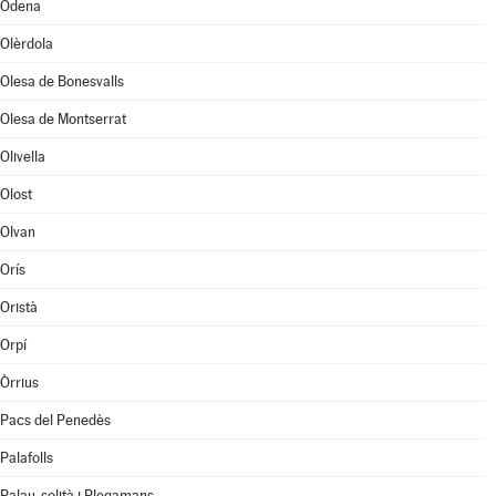
Òdena
Olèrdola
Olesa de Bonesvalls
Olesa de Montserrat
Olivella
Olost
Olvan
Orís
Oristà
Orpí
Òrrius
Pacs del Penedès
Palafolls
Palau-solità i Plegamans