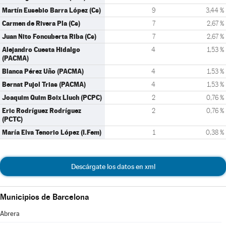
Martín Eusebio Barra López (Cs)
9
3,44 %
Carmen de Rivera Pla (Cs)
7
2,67 %
Juan Nito Foncuberta Riba (Cs)
7
2,67 %
Alejandro Cuesta Hidalgo
4
1,53 %
(PACMA)
Blanca Pérez Uño (PACMA)
4
1,53 %
Bernat Pujol Trias (PACMA)
4
1,53 %
Joaquim Quim Boix Lluch (PCPC)
2
0,76 %
Eric Rodríguez Rodríguez
2
0,76 %
(PCTC)
María Elva Tenorio López (I.Fem)
1
0,38 %
Descárgate los datos en xml
Municipios de Barcelona
Abrera