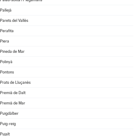
Pallejà
Parets del Vallès
Perafita
Piera
Pineda de Mar
Polinyà
Pontons
Prats de Lluçanès
Premià de Dalt
Premià de Mar
Puigdàlber
Puig-reig
Pujalt