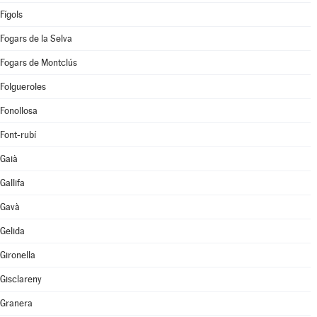
Fígols
Fogars de la Selva
Fogars de Montclús
Folgueroles
Fonollosa
Font-rubí
Gaià
Gallifa
Gavà
Gelida
Gironella
Gisclareny
Granera