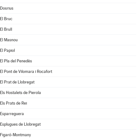
Dosrius
El Bruc
El Brull
El Masnou
El Papiol
El Pla del Penedès
El Pont de Vilomara i Rocafort
El Prat de Llobregat
Els Hostalets de Pierola
Els Prats de Rei
Esparreguera
Esplugues de Llobregat
Figaró-Montmany