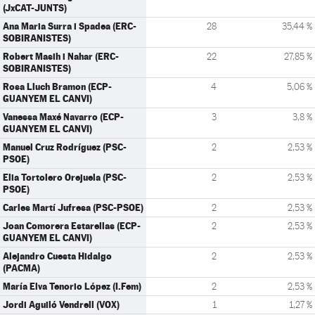
(JxCAT-JUNTS)
Ana Maria Surra i Spadea (ERC-
28
35,44 %
SOBIRANISTES)
Robert Masih i Nahar (ERC-
22
27,85 %
SOBIRANISTES)
Rosa Lluch Bramon (ECP-
4
5,06 %
GUANYEM EL CANVI)
Vanessa Maxé Navarro (ECP-
3
3,8 %
GUANYEM EL CANVI)
Manuel Cruz Rodríguez (PSC-
2
2,53 %
PSOE)
Elia Tortolero Orejuela (PSC-
2
2,53 %
PSOE)
Carles Martí Jufresa (PSC-PSOE)
2
2,53 %
Joan Comorera Estarellas (ECP-
2
2,53 %
GUANYEM EL CANVI)
Alejandro Cuesta Hidalgo
2
2,53 %
(PACMA)
María Elva Tenorio López (I.Fem)
2
2,53 %
Jordi Aguiló Vendrell (VOX)
1
1,27 %