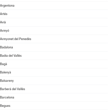
Argentona
Artés
Avià
Avinyó
Avinyonet del Penedès
Badalona
Badia del Vallès
Bagà
Balenyà
Balsareny
Barberà del Vallès
Barcelona
Begues