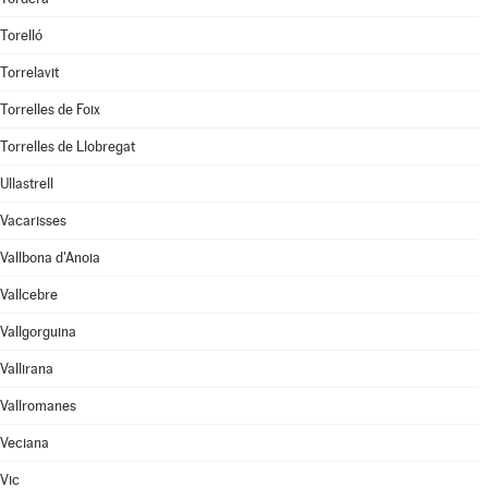
Torelló
Torrelavit
Torrelles de Foix
Torrelles de Llobregat
Ullastrell
Vacarisses
Vallbona d'Anoia
Vallcebre
Vallgorguina
Vallirana
Vallromanes
Veciana
Vic