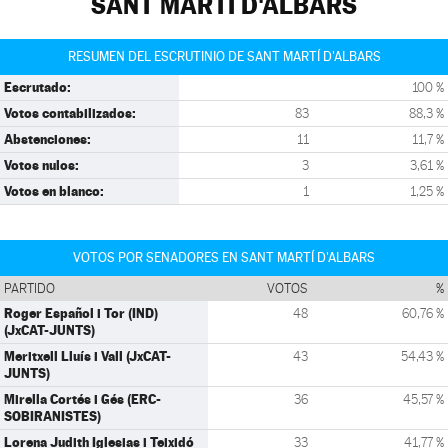
SANT MARTÍ D'ALBARS
RESUMEN DEL ESCRUTINIO DE SANT MARTÍ D'ALBARS
Escrutado:
100 %
Votos contabilizados:
83
88,3 %
Abstenciones:
11
11,7 %
Votos nulos:
3
3,61 %
Votos en blanco:
1
1,25 %
VOTOS POR SENADORES EN SANT MARTÍ D'ALBARS
PARTIDO
VOTOS
%
Roger Español i Tor (IND)
48
60,76 %
(JxCAT-JUNTS)
Meritxell Lluís i Vall (JxCAT-
43
54,43 %
JUNTS)
Mirella Cortés i Gés (ERC-
36
45,57 %
SOBIRANISTES)
Lorena Judith Iglesias i Teixidó
33
41,77 %