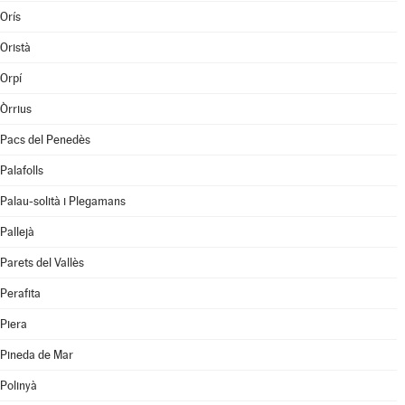
Orís
Oristà
Orpí
Òrrius
Pacs del Penedès
Palafolls
Palau-solità i Plegamans
Pallejà
Parets del Vallès
Perafita
Piera
Pineda de Mar
Polinyà