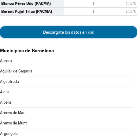
Blanca Pérez Uño (PACMA)
1
1,27 %
Bernat Pujol Trias (PACMA)
1
1,27 %
Descárgate los datos en xml
Municipios de Barcelona
Abrera
Aguilar de Segarra
Aiguafreda
Alella
Alpens
Arenys de Mar
Arenys de Munt
Argençola