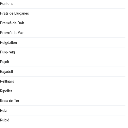
Pontons
Prats de Lluçanès
Premià de Dalt
Premià de Mar
Puigdàlber
Puig-reig
Pujalt
Rajadell
Rellinars
Ripollet
Roda de Ter
Rubí
Rubió