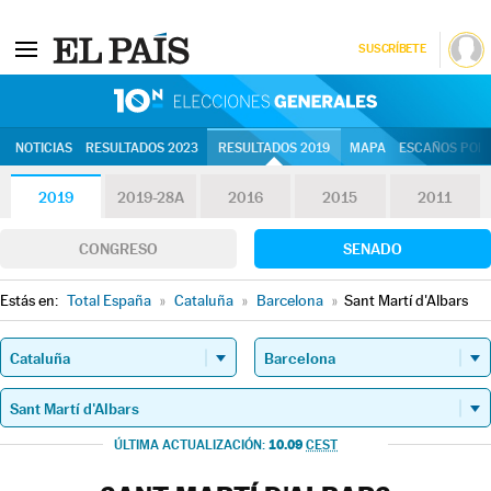
SUSCRÍBETE
10N | Eleccion
NOTICIAS
RESULTADOS 2023
RESULTADOS 2019
MAPA
ESCAÑOS POR 
2019
2019-28A
2016
2015
2011
CONGRESO
SENADO
Estás en:
Total España
»
Cataluña
»
Barcelona
»
Sant Martí d'Albars
10.09
ÚLTIMA ACTUALIZACIÓN:
CEST