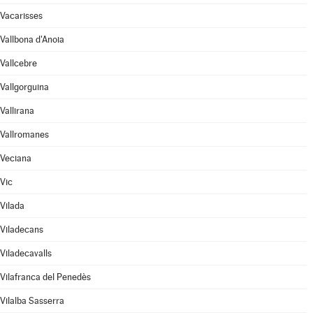
Vacarisses
Vallbona d'Anoia
Vallcebre
Vallgorguina
Vallirana
Vallromanes
Veciana
Vic
Vilada
Viladecans
Viladecavalls
Vilafranca del Penedès
Vilalba Sasserra