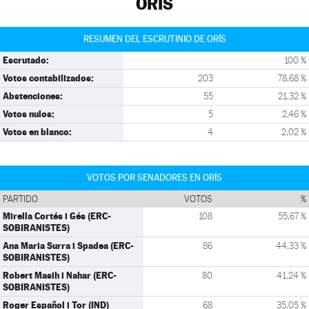
ORÍS
RESUMEN DEL ESCRUTINIO DE ORÍS
Escrutado:
100 %
Votos contabilizados:
203
78,68 %
Abstenciones:
55
21,32 %
Votos nulos:
5
2,46 %
Votos en blanco:
4
2,02 %
VOTOS POR SENADORES EN ORÍS
PARTIDO
VOTOS
%
Mirella Cortés i Gés (ERC-
108
55,67 %
SOBIRANISTES)
Ana Maria Surra i Spadea (ERC-
86
44,33 %
SOBIRANISTES)
Robert Masih i Nahar (ERC-
80
41,24 %
SOBIRANISTES)
Roger Español i Tor (IND)
68
35,05 %