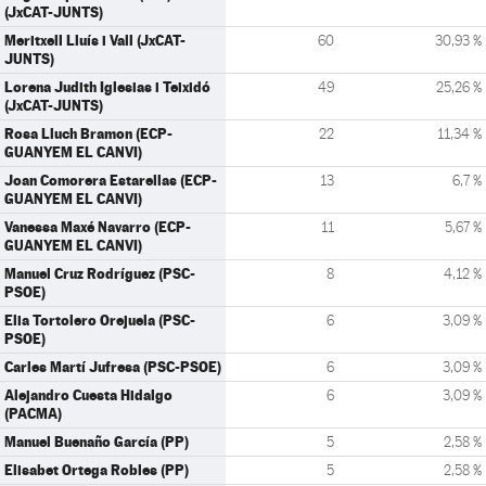
(JxCAT-JUNTS)
Meritxell Lluís i Vall (JxCAT-
60
30,93 %
JUNTS)
Lorena Judith Iglesias i Teixidó
49
25,26 %
(JxCAT-JUNTS)
Rosa Lluch Bramon (ECP-
22
11,34 %
GUANYEM EL CANVI)
Joan Comorera Estarellas (ECP-
13
6,7 %
GUANYEM EL CANVI)
Vanessa Maxé Navarro (ECP-
11
5,67 %
GUANYEM EL CANVI)
Manuel Cruz Rodríguez (PSC-
8
4,12 %
PSOE)
Elia Tortolero Orejuela (PSC-
6
3,09 %
PSOE)
Carles Martí Jufresa (PSC-PSOE)
6
3,09 %
Alejandro Cuesta Hidalgo
6
3,09 %
(PACMA)
Manuel Buenaño García (PP)
5
2,58 %
Elisabet Ortega Robles (PP)
5
2,58 %