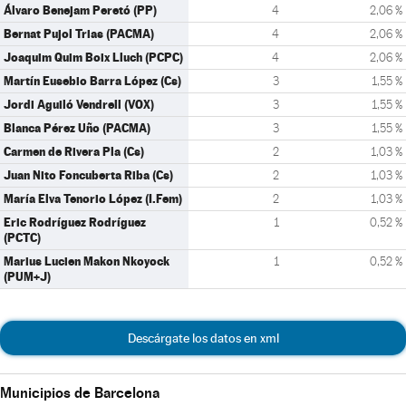
Álvaro Benejam Peretó (PP)
4
2,06 %
Bernat Pujol Trias (PACMA)
4
2,06 %
Joaquim Quim Boix Lluch (PCPC)
4
2,06 %
Martín Eusebio Barra López (Cs)
3
1,55 %
Jordi Aguiló Vendrell (VOX)
3
1,55 %
Blanca Pérez Uño (PACMA)
3
1,55 %
Carmen de Rivera Pla (Cs)
2
1,03 %
Juan Nito Foncuberta Riba (Cs)
2
1,03 %
María Elva Tenorio López (I.Fem)
2
1,03 %
Eric Rodríguez Rodríguez
1
0,52 %
(PCTC)
Marius Lucien Makon Nkoyock
1
0,52 %
(PUM+J)
Descárgate los datos en xml
Municipios de Barcelona