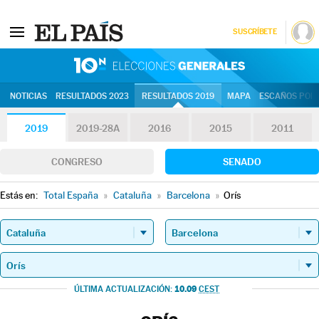
SUSCRÍBETE
10N | Eleccion
NOTICIAS
RESULTADOS 2023
RESULTADOS 2019
MAPA
ESCAÑOS POR 
2019
2019-28A
2016
2015
2011
CONGRESO
SENADO
Estás en:
Total España
»
Cataluña
»
Barcelona
»
Orís
10.09
ÚLTIMA ACTUALIZACIÓN:
CEST