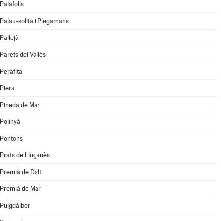
Palafolls
Palau-solità i Plegamans
Pallejà
Parets del Vallès
Perafita
Piera
Pineda de Mar
Polinyà
Pontons
Prats de Lluçanès
Premià de Dalt
Premià de Mar
Puigdàlber