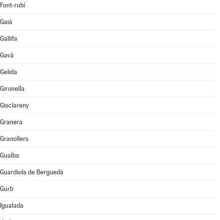
Font-rubí
Gaià
Gallifa
Gavà
Gelida
Gironella
Gisclareny
Granera
Granollers
Gualba
Guardiola de Berguedà
Gurb
Igualada