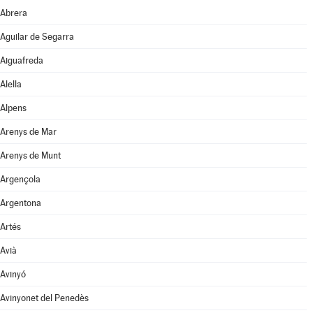
Abrera
Aguilar de Segarra
Aiguafreda
Alella
Alpens
Arenys de Mar
Arenys de Munt
Argençola
Argentona
Artés
Avià
Avinyó
Avinyonet del Penedès