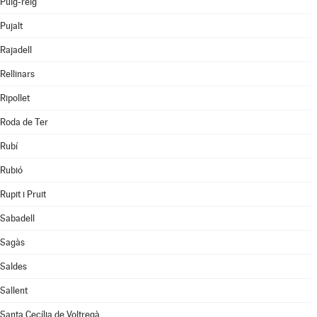
Puig-reig
Pujalt
Rajadell
Rellinars
Ripollet
Roda de Ter
Rubí
Rubió
Rupit i Pruit
Sabadell
Sagàs
Saldes
Sallent
Santa Cecília de Voltregà