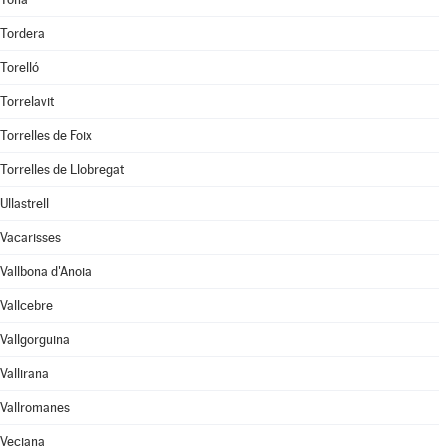
Tordera
Torelló
Torrelavit
Torrelles de Foix
Torrelles de Llobregat
Ullastrell
Vacarisses
Vallbona d'Anoia
Vallcebre
Vallgorguina
Vallirana
Vallromanes
Veciana