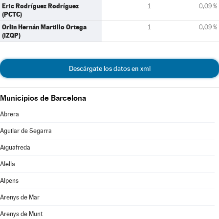
Eric Rodríguez Rodríguez
1
0,09 %
(PCTC)
Orlin Hernán Martillo Ortega
1
0,09 %
(IZQP)
Descárgate los datos en xml
Municipios de Barcelona
Abrera
Aguilar de Segarra
Aiguafreda
Alella
Alpens
Arenys de Mar
Arenys de Munt