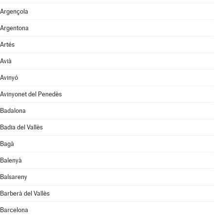
Argençola
Argentona
Artés
Avià
Avinyó
Avinyonet del Penedès
Badalona
Badia del Vallès
Bagà
Balenyà
Balsareny
Barberà del Vallès
Barcelona