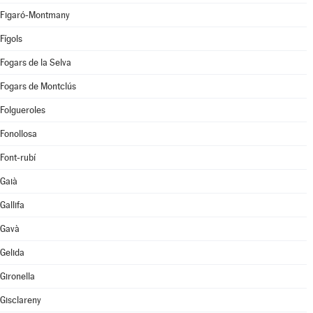
Figaró-Montmany
Fígols
Fogars de la Selva
Fogars de Montclús
Folgueroles
Fonollosa
Font-rubí
Gaià
Gallifa
Gavà
Gelida
Gironella
Gisclareny