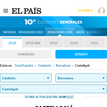
SUSCRÍBETE
10N | Eleccion
NOTICIAS
RESULTADOS 2023
RESULTADOS 2019
MAPA
ESCAÑOS POR 
2019
2019-28A
2016
2015
2011
CONGRESO
SENADO
Estás en:
Total España
»
Cataluña
»
Barcelona
»
Castellgalí
10.09
ÚLTIMA ACTUALIZACIÓN:
CEST