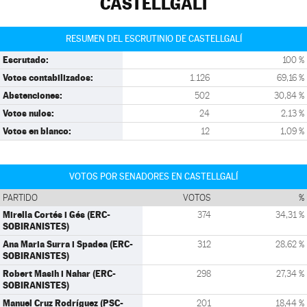
CASTELLGALÍ
RESUMEN DEL ESCRUTINIO DE CASTELLGALÍ
Escrutado:
100 %
Votos contabilizados:
1.126
69,16 %
Abstenciones:
502
30,84 %
Votos nulos:
24
2,13 %
Votos en blanco:
12
1,09 %
VOTOS POR SENADORES EN CASTELLGALÍ
PARTIDO
VOTOS
%
Mirella Cortés i Gés (ERC-
374
34,31 %
SOBIRANISTES)
Ana Maria Surra i Spadea (ERC-
312
28,62 %
SOBIRANISTES)
Robert Masih i Nahar (ERC-
298
27,34 %
SOBIRANISTES)
Manuel Cruz Rodríguez (PSC-
201
18,44 %