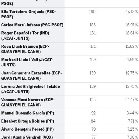
PSOE)
Elia Tortolero Orejuela (PSC-
190
17,43 %
PSOE)
Carles Martí Jufresa (PSC-PSOE)
185
16,97 %
Roger Español i Tor (IND)
181
16,61 %
(JxCAT-JUNTS)
Rosa Lluch Bramon (ECP-
171
15,69 %
GUANYEM EL CANVI)
Meritxell Lluís i Vall (JxCAT-
159
14,59 %
JUNTS)
Joan Comorera Estarellas (ECP-
139
12,75 %
GUANYEM EL CANVI)
Lorena Judith Iglesias i Teixidó
139
12,75 %
(JxCAT-JUNTS)
Vanessa Maxé Navarro (ECP-
125
11,47 %
GUANYEM EL CANVI)
Manuel Buenaño García (PP)
92
8,44 %
Elisabet Ortega Robles (PP)
84
7,71 %
Álvaro Benejam Peretó (PP)
79
7,25 %
Jordi Aguiló Vendrell (VOX)
77
7,06 %