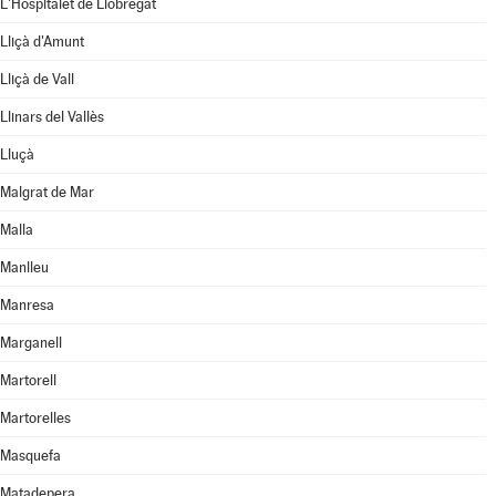
L'Hospitalet de Llobregat
Lliçà d'Amunt
Lliçà de Vall
Llinars del Vallès
Lluçà
Malgrat de Mar
Malla
Manlleu
Manresa
Marganell
Martorell
Martorelles
Masquefa
Matadepera