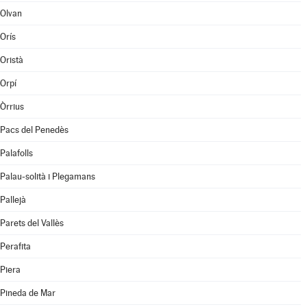
Olvan
Orís
Oristà
Orpí
Òrrius
Pacs del Penedès
Palafolls
Palau-solità i Plegamans
Pallejà
Parets del Vallès
Perafita
Piera
Pineda de Mar