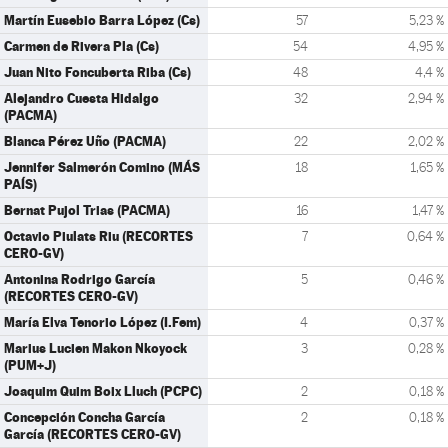
Martín Eusebio Barra López (Cs)
57
5,23 %
Carmen de Rivera Pla (Cs)
54
4,95 %
Juan Nito Foncuberta Riba (Cs)
48
4,4 %
Alejandro Cuesta Hidalgo
32
2,94 %
(PACMA)
Blanca Pérez Uño (PACMA)
22
2,02 %
Jennifer Salmerón Comino (MÁS
18
1,65 %
PAÍS)
Bernat Pujol Trias (PACMA)
16
1,47 %
Octavio Piulats Riu (RECORTES
7
0,64 %
CERO-GV)
Antonina Rodrigo García
5
0,46 %
(RECORTES CERO-GV)
María Elva Tenorio López (I.Fem)
4
0,37 %
Marius Lucien Makon Nkoyock
3
0,28 %
(PUM+J)
Joaquim Quim Boix Lluch (PCPC)
2
0,18 %
Concepción Concha García
2
0,18 %
García (RECORTES CERO-GV)