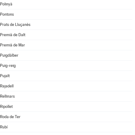
Polinyà
Pontons
Prats de Lluçanès
Premià de Dalt
Premià de Mar
Puigdàlber
Puig-reig
Pujalt
Rajadell
Rellinars
Ripollet
Roda de Ter
Rubí