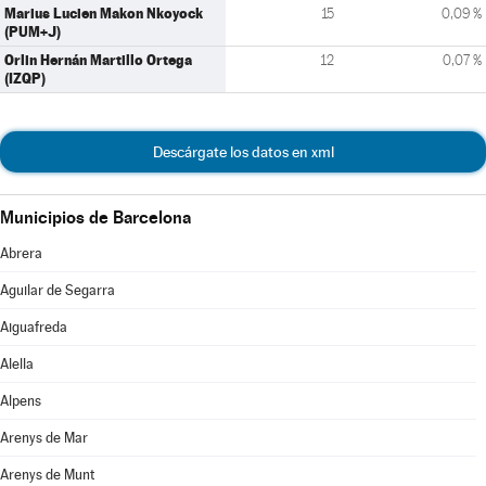
Marius Lucien Makon Nkoyock
15
0,09 %
(PUM+J)
Orlin Hernán Martillo Ortega
12
0,07 %
(IZQP)
Descárgate los datos en xml
Municipios de Barcelona
Abrera
Aguilar de Segarra
Aiguafreda
Alella
Alpens
Arenys de Mar
Arenys de Munt