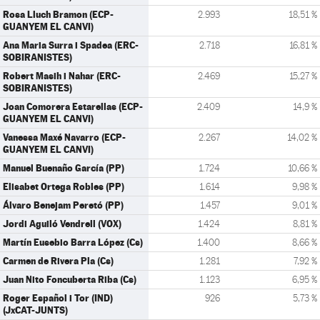
Rosa Lluch Bramon (ECP-
2.993
18,51 %
GUANYEM EL CANVI)
Ana Maria Surra i Spadea (ERC-
2.718
16,81 %
SOBIRANISTES)
Robert Masih i Nahar (ERC-
2.469
15,27 %
SOBIRANISTES)
Joan Comorera Estarellas (ECP-
2.409
14,9 %
GUANYEM EL CANVI)
Vanessa Maxé Navarro (ECP-
2.267
14,02 %
GUANYEM EL CANVI)
Manuel Buenaño García (PP)
1.724
10,66 %
Elisabet Ortega Robles (PP)
1.614
9,98 %
Álvaro Benejam Peretó (PP)
1.457
9,01 %
Jordi Aguiló Vendrell (VOX)
1.424
8,81 %
Martín Eusebio Barra López (Cs)
1.400
8,66 %
Carmen de Rivera Pla (Cs)
1.281
7,92 %
Juan Nito Foncuberta Riba (Cs)
1.123
6,95 %
Roger Español i Tor (IND)
926
5,73 %
(JxCAT-JUNTS)