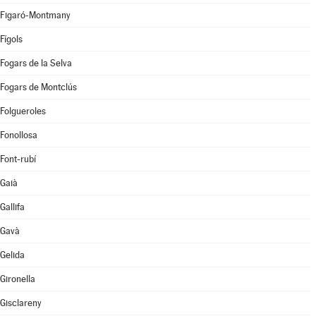
Figaró-Montmany
Fígols
Fogars de la Selva
Fogars de Montclús
Folgueroles
Fonollosa
Font-rubí
Gaià
Gallifa
Gavà
Gelida
Gironella
Gisclareny