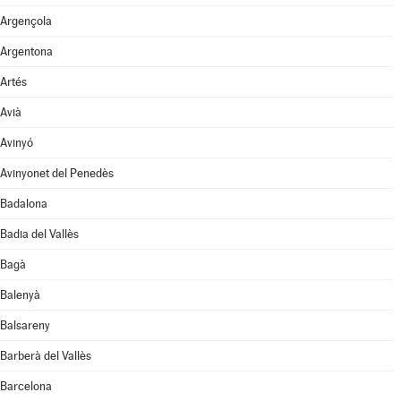
Argençola
Argentona
Artés
Avià
Avinyó
Avinyonet del Penedès
Badalona
Badia del Vallès
Bagà
Balenyà
Balsareny
Barberà del Vallès
Barcelona