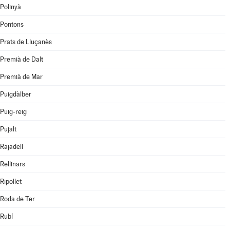
Polinyà
Pontons
Prats de Lluçanès
Premià de Dalt
Premià de Mar
Puigdàlber
Puig-reig
Pujalt
Rajadell
Rellinars
Ripollet
Roda de Ter
Rubí