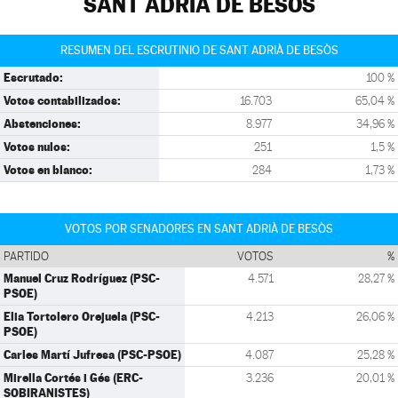
SANT ADRIÀ DE BESÒS
RESUMEN DEL ESCRUTINIO DE SANT ADRIÀ DE BESÒS
Escrutado:
100 %
Votos contabilizados:
16.703
65,04 %
Abstenciones:
8.977
34,96 %
Votos nulos:
251
1,5 %
Votos en blanco:
284
1,73 %
VOTOS POR SENADORES EN SANT ADRIÀ DE BESÒS
PARTIDO
VOTOS
%
Manuel Cruz Rodríguez (PSC-
4.571
28,27 %
PSOE)
Elia Tortolero Orejuela (PSC-
4.213
26,06 %
PSOE)
Carles Martí Jufresa (PSC-PSOE)
4.087
25,28 %
Mirella Cortés i Gés (ERC-
3.236
20,01 %
SOBIRANISTES)