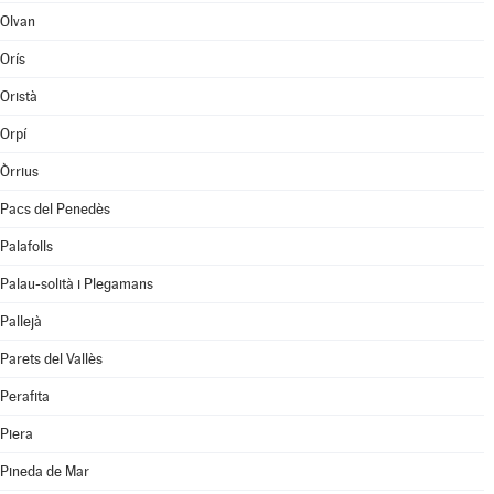
Olvan
Orís
Oristà
Orpí
Òrrius
Pacs del Penedès
Palafolls
Palau-solità i Plegamans
Pallejà
Parets del Vallès
Perafita
Piera
Pineda de Mar