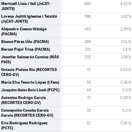
Meritxell Lluís i Vall (JxCAT-
684
4,23 %
JUNTS)
Lorena Judith Iglesias i Teixidó
586
3,62 %
(JxCAT-JUNTS)
Alejandro Cuesta Hidalgo
483
2,99 %
(PACMA)
Blanca Pérez Uño (PACMA)
389
2,41 %
Bernat Pujol Trias (PACMA)
291
1,8 %
Jennifer Salmerón Comino (MÁS
255
1,58 %
PAÍS)
Octavio Piulats Riu (RECORTES
70
0,43 %
CERO-GV)
María Elva Tenorio López (I.Fem)
58
0,36 %
Joaquim Quim Boix Lluch (PCPC)
48
0,3 %
Antonina Rodrigo García
47
0,29 %
(RECORTES CERO-GV)
Concepción Concha García
32
0,2 %
García (RECORTES CERO-GV)
Eric Rodríguez Rodríguez
22
0,14 %
(PCTC)