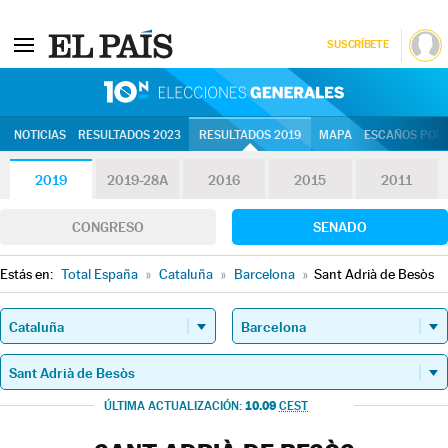
SUSCRÍBETE
10N | Eleccion
NOTICIAS
RESULTADOS 2023
RESULTADOS 2019
MAPA
ESCAÑOS POR 
2019
2019-28A
2016
2015
2011
CONGRESO
SENADO
Estás en:
Total España
»
Cataluña
»
Barcelona
»
Sant Adrià de Besòs
10.09
ÚLTIMA ACTUALIZACIÓN:
CEST