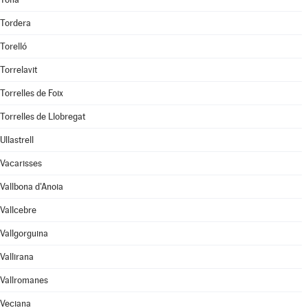
Tordera
Torelló
Torrelavit
Torrelles de Foix
Torrelles de Llobregat
Ullastrell
Vacarisses
Vallbona d'Anoia
Vallcebre
Vallgorguina
Vallirana
Vallromanes
Veciana