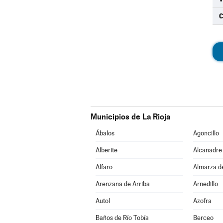
C
Municipios de La Rioja
Ábalos
Agoncillo
Alberite
Alcanadre
Alfaro
Almarza d
Arenzana de Arriba
Arnedillo
Autol
Azofra
Baños de Río Tobía
Berceo