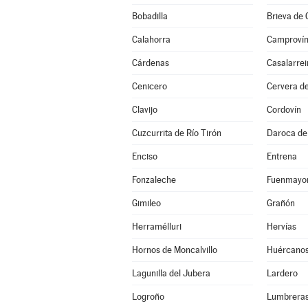
Bobadilla
Brieva de
Calahorra
Camproví
Cárdenas
Casalarrei
Cenicero
Cervera de
Clavijo
Cordovín
Cuzcurrita de Río Tirón
Daroca de 
Enciso
Entrena
Fonzaleche
Fuenmayo
Gimileo
Grañón
Herramélluri
Hervías
Hornos de Moncalvillo
Huércano
Lagunilla del Jubera
Lardero
Logroño
Lumbrera