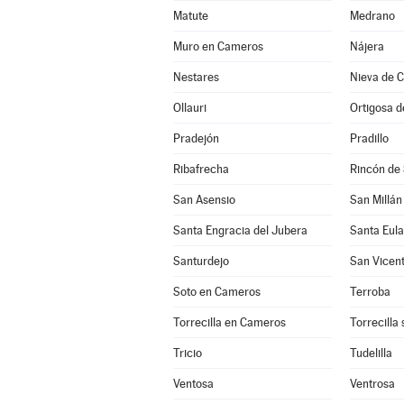
Matute
Medrano
Muro en Cameros
Nájera
Nestares
Nieva de 
Ollauri
Ortigosa 
Pradejón
Pradillo
Ribafrecha
Rincón de
San Asensio
San Millán
Santa Engracia del Jubera
Santa Eula
Santurdejo
San Vicent
Soto en Cameros
Terroba
Torrecilla en Cameros
Torrecilla
Tricio
Tudelilla
Ventosa
Ventrosa