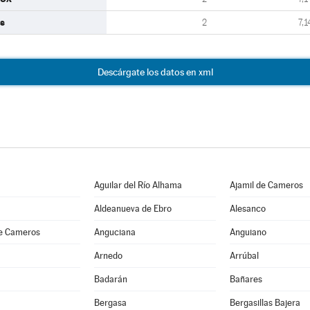
s
2
7,1
Descárgate los datos en xml
Aguilar del Río Alhama
Ajamil de Cameros
Aldeanueva de Ebro
Alesanco
e Cameros
Anguciana
Anguiano
Arnedo
Arrúbal
Badarán
Bañares
Bergasa
Bergasillas Bajera