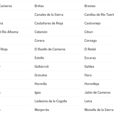
 Cameros
Briñas
Briones
n
Canales de la Sierra
Canillas de Río Tuer
na
Castañares de Rioja
Castroviejo
l Río Alhama
Cidamón
Cihuri
Corera
Cornago
Rioja
El Rasillo de Cameros
El Redal
Estollo
Ezcaray
r
Galbárruli
Galilea
Grávalos
Haro
Hormilla
Hormilleja
s
Igea
Jalón de Cameros
Ledesma de la Cogolla
Leiva
s
Manjarrés
Mansilla de la Sierra