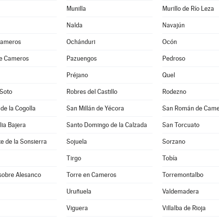
Munilla
Murillo de Río Leza
Nalda
Navajún
Cameros
Ochánduri
Ocón
de Cameros
Pazuengos
Pedroso
Préjano
Quel
 Soto
Robres del Castillo
Rodezno
 de la Cogolla
San Millán de Yécora
San Román de Came
lia Bajera
Santo Domingo de la Calzada
San Torcuato
e de la Sonsierra
Sojuela
Sorzano
Tirgo
Tobía
 sobre Alesanco
Torre en Cameros
Torremontalbo
Uruñuela
Valdemadera
Viguera
Villalba de Rioja