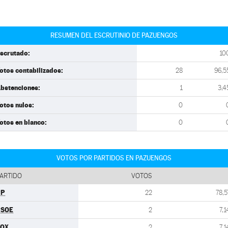
RESUMEN DEL ESCRUTINIO DE PAZUENGOS
scrutado:
10
otos contabilizados:
28
96,5
bstenciones:
1
3,4
otos nulos:
0
otos en blanco:
0
VOTOS POR PARTIDOS EN PAZUENGOS
ARTIDO
VOTOS
PP
22
78,5
PSOE
2
7,1
VOX
2
7,1