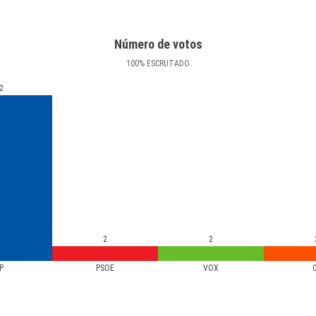
Número de votos
100
%
ESCRUTADO
2
2
2
P
PSOE
VOX