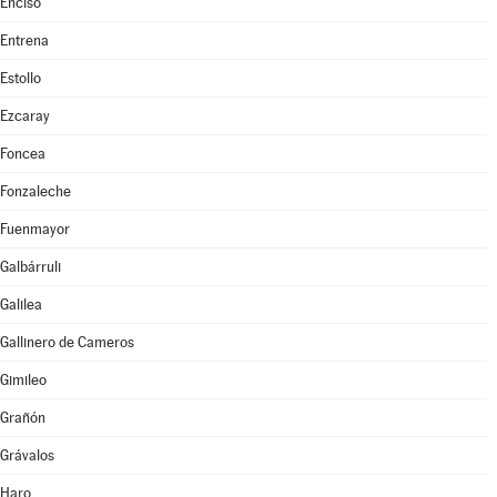
Enciso
Entrena
Estollo
Ezcaray
Foncea
Fonzaleche
Fuenmayor
Galbárruli
Galilea
Gallinero de Cameros
Gimileo
Grañón
Grávalos
Haro