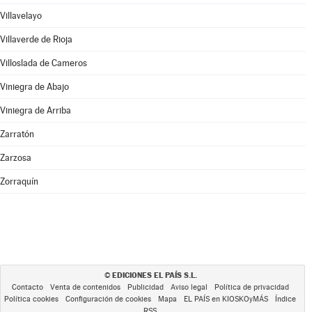
Villavelayo
Villaverde de Rioja
Villoslada de Cameros
Viniegra de Abajo
Viniegra de Arriba
Zarratón
Zarzosa
Zorraquín
EDICIONES EL PAÍS S.L.
©
Contacto
Venta de contenidos
Publicidad
Aviso legal
Política de privacidad
Política cookies
Configuración de cookies
Mapa
EL PAÍS en KIOSKOyMÁS
Índice
RSS