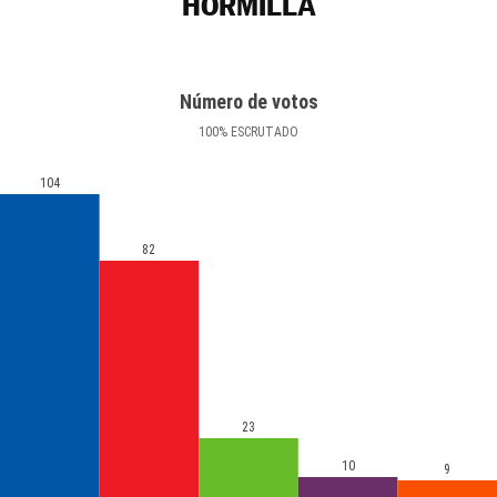
HORMILLA
Número de votos
100
%
ESCRUTADO
104
82
23
10
9