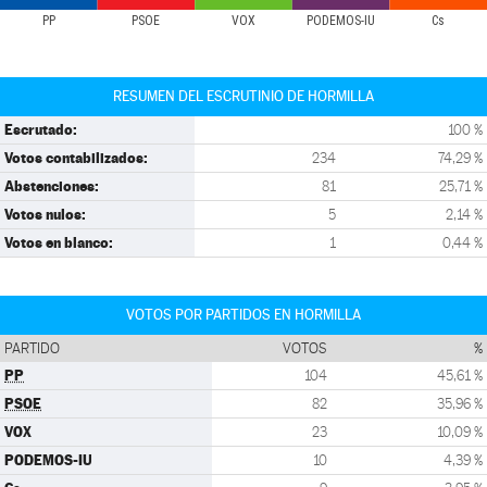
PP
PSOE
VOX
PODEMOS-IU
Cs
RESUMEN DEL ESCRUTINIO DE HORMILLA
Escrutado:
100 %
Votos contabilizados:
234
74,29 %
Abstenciones:
81
25,71 %
Votos nulos:
5
2,14 %
Votos en blanco:
1
0,44 %
VOTOS POR PARTIDOS EN HORMILLA
PARTIDO
VOTOS
%
PP
104
45,61 %
PSOE
82
35,96 %
VOX
23
10,09 %
PODEMOS-IU
10
4,39 %