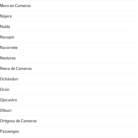
Muro en Cameros
Nájera
Nalda
Navajún
Navarrete
Nestares
Nieva de Cameros
Ochánduri
Ocón
Ojacastro
Ollauri
Ortigosa de Cameros
Pazuengos