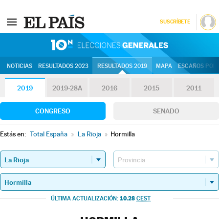
SUSCRÍBETE
10N | Eleccion
NOTICIAS
RESULTADOS 2023
RESULTADOS 2019
MAPA
ESCAÑOS POR 
2019
2019-28A
2016
2015
2011
CONGRESO
SENADO
Estás en:
Total España
»
La Rioja
»
Hormilla
10.28
ÚLTIMA ACTUALIZACIÓN:
CEST