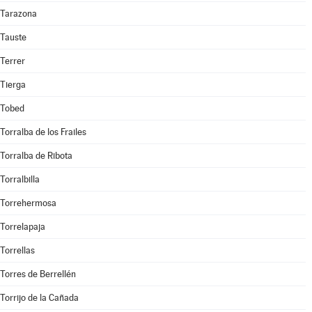
Tarazona
Tauste
Terrer
Tierga
Tobed
Torralba de los Frailes
Torralba de Ribota
Torralbilla
Torrehermosa
Torrelapaja
Torrellas
Torres de Berrellén
Torrijo de la Cañada