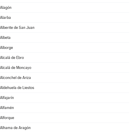
Alagón
Alarba
Alberite de San Juan
Albeta
Alborge
Alcalá de Ebro
Alcalá de Moncayo
Alconchel de Ariza
Aldehuela de Liestos
Alfajarín
Alfamén
Alforque
Alhama de Aragón