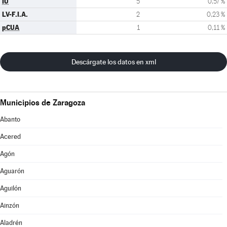
IU
5
0,57 %
LV-F.I.A.
2
0,23 %
pCUA
1
0,11 %
Descárgate los datos en xml
Municipios de Zaragoza
Abanto
Acered
Agón
Aguarón
Aguilón
Ainzón
Aladrén