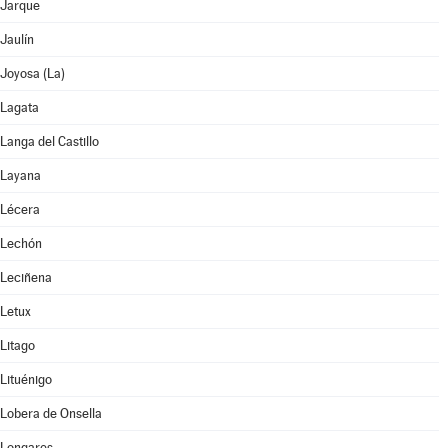
Jarque
Jaulín
Joyosa (La)
Lagata
Langa del Castillo
Layana
Lécera
Lechón
Leciñena
Letux
Litago
Lituénigo
Lobera de Onsella
Longares