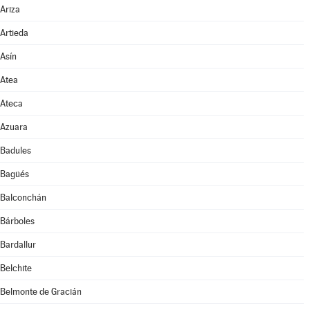
Ariza
Artieda
Asín
Atea
Ateca
Azuara
Badules
Bagüés
Balconchán
Bárboles
Bardallur
Belchite
Belmonte de Gracián