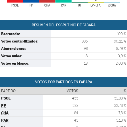
PSOE
PP
CHA
PAR
IU
LV-F.I.A.
pCUA
RESUMEN DEL ESCRUTINIO DE FABARA
Escrutado:
100 %
Votos contabilizados:
885
90,21 %
Abstenciones:
96
9,79 %
Votos nulos:
8
0,9 %
Votos en blanco:
18
2,03 %
VOTOS POR PARTIDOS EN FABARA
PARTIDO
VOTOS
%
PSOE
455
51,88 %
PP
287
32,73 %
CHA
64
7,3 %
PAR
45
5,13 %