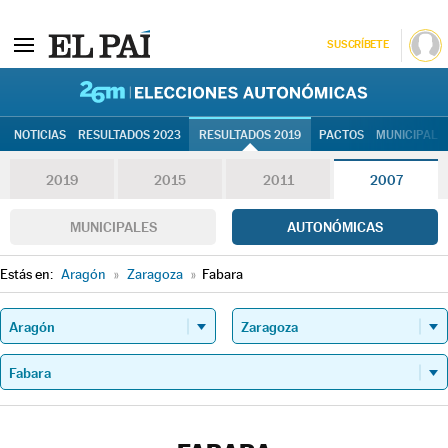
SUSCRÍBETE
26M | Elec
NOTICIAS
RESULTADOS 2023
RESULTADOS 2019
PACTOS
MUNICIPALE
2019
2015
2011
2007
MUNICIPALES
AUTONÓMICAS
Estás en:
Aragón
»
Zaragoza
»
Fabara