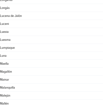
Longás
Lucena de Jalón
Luceni
Luesia
Luesma
Lumpiaque
Luna
Maella
Magallón
Mainar
Malanquilla
Maleján
Mallén