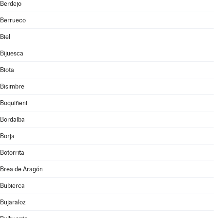
Berdejo
Berrueco
Biel
Bijuesca
Biota
Bisimbre
Boquiñeni
Bordalba
Borja
Botorrita
Brea de Aragón
Bubierca
Bujaraloz