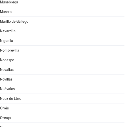
Munébrega
Murero
Murillo de Gállego
Navardún
Nigüella
Nombrevilla
Nonaspe
Novallas
Novillas
Nuévalos
Nuez de Ebro
Olvés
Orcajo