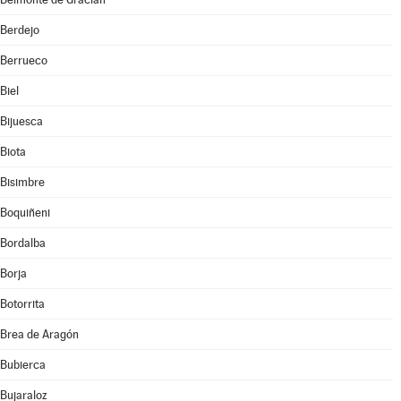
Berdejo
Berrueco
Biel
Bijuesca
Biota
Bisimbre
Boquiñeni
Bordalba
Borja
Botorrita
Brea de Aragón
Bubierca
Bujaraloz