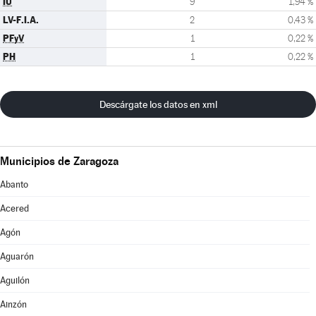
IU
9
1,94 %
LV-F.I.A.
2
0,43 %
PFyV
1
0,22 %
PH
1
0,22 %
Descárgate los datos en xml
Municipios de Zaragoza
Abanto
Acered
Agón
Aguarón
Aguilón
Ainzón