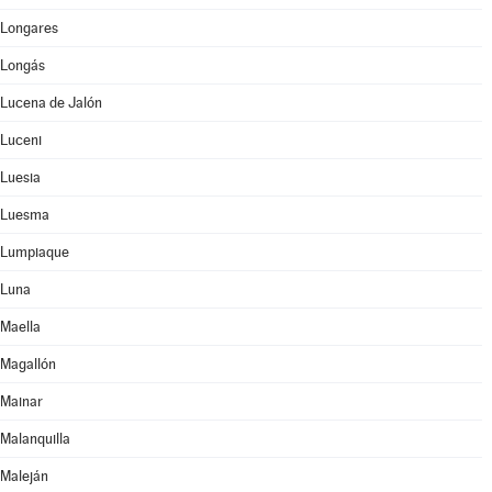
Longares
Longás
Lucena de Jalón
Luceni
Luesia
Luesma
Lumpiaque
Luna
Maella
Magallón
Mainar
Malanquilla
Maleján