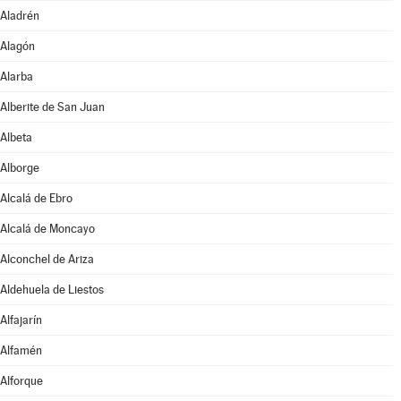
Aladrén
Alagón
Alarba
Alberite de San Juan
Albeta
Alborge
Alcalá de Ebro
Alcalá de Moncayo
Alconchel de Ariza
Aldehuela de Liestos
Alfajarín
Alfamén
Alforque