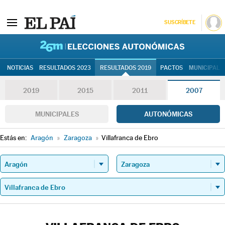
SUSCRÍBETE
26M | Elec
NOTICIAS
RESULTADOS 2023
RESULTADOS 2019
PACTOS
MUNICIPALE
2019
2015
2011
2007
MUNICIPALES
AUTONÓMICAS
Estás en:
Aragón
»
Zaragoza
»
Villafranca de Ebro