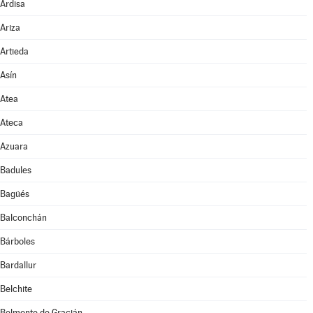
Ardisa
Ariza
Artieda
Asín
Atea
Ateca
Azuara
Badules
Bagüés
Balconchán
Bárboles
Bardallur
Belchite
Belmonte de Gracián