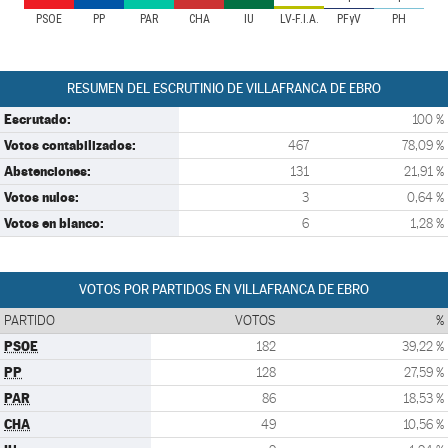
PSOE
PP
PAR
CHA
IU
LV-F.I.A.
PFyV
PH
RESUMEN DEL ESCRUTINIO DE VILLAFRANCA DE EBRO
Escrutado:
100 %
Votos contabilizados:
467
78,09 %
Abstenciones:
131
21,91 %
Votos nulos:
3
0,64 %
Votos en blanco:
6
1,28 %
VOTOS POR PARTIDOS EN VILLAFRANCA DE EBRO
PARTIDO
VOTOS
%
PSOE
182
39,22 %
PP
128
27,59 %
PAR
86
18,53 %
CHA
49
10,56 %