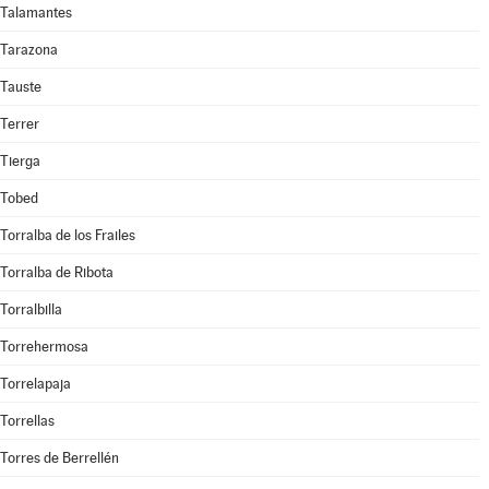
Talamantes
Tarazona
Tauste
Terrer
Tierga
Tobed
Torralba de los Frailes
Torralba de Ribota
Torralbilla
Torrehermosa
Torrelapaja
Torrellas
Torres de Berrellén