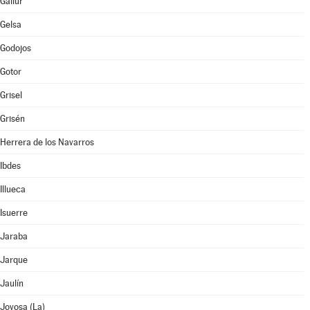
Gallur
Gelsa
Godojos
Gotor
Grisel
Grisén
Herrera de los Navarros
Ibdes
Illueca
Isuerre
Jaraba
Jarque
Jaulín
Joyosa (La)