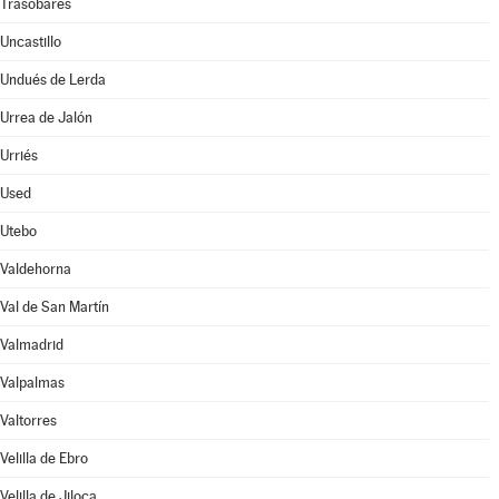
Trasobares
Uncastillo
Undués de Lerda
Urrea de Jalón
Urriés
Used
Utebo
Valdehorna
Val de San Martín
Valmadrid
Valpalmas
Valtorres
Velilla de Ebro
Velilla de Jiloca