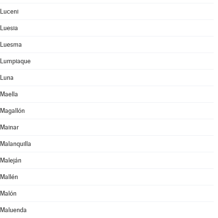
Luceni
Luesia
Luesma
Lumpiaque
Luna
Maella
Magallón
Mainar
Malanquilla
Maleján
Mallén
Malón
Maluenda