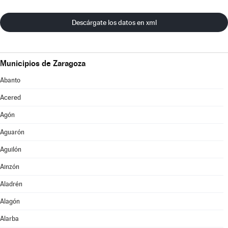
Descárgate los datos en xml
Municipios de Zaragoza
Abanto
Acered
Agón
Aguarón
Aguilón
Ainzón
Aladrén
Alagón
Alarba