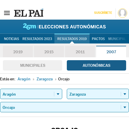
SUSCRÍBETE
26M | Elec
NOTICIAS
RESULTADOS 2023
RESULTADOS 2019
PACTOS
MUNICIPALE
2019
2015
2011
2007
MUNICIPALES
AUTONÓMICAS
Estás en:
Aragón
»
Zaragoza
»
Orcajo