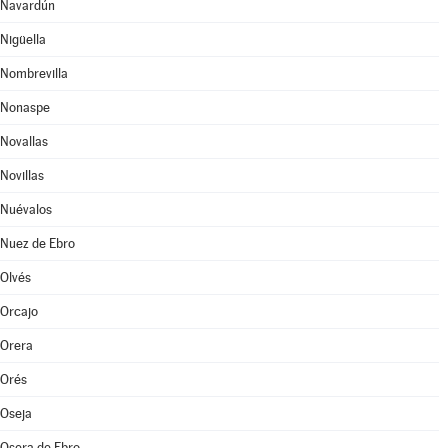
Navardún
Nigüella
Nombrevilla
Nonaspe
Novallas
Novillas
Nuévalos
Nuez de Ebro
Olvés
Orcajo
Orera
Orés
Oseja
Osera de Ebro