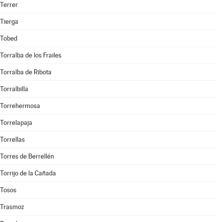
Terrer
Tierga
Tobed
Torralba de los Frailes
Torralba de Ribota
Torralbilla
Torrehermosa
Torrelapaja
Torrellas
Torres de Berrellén
Torrijo de la Cañada
Tosos
Trasmoz