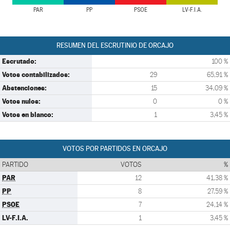
PAR
PP
PSOE
LV-F.I.A.
RESUMEN DEL ESCRUTINIO DE ORCAJO
Escrutado:
100 %
Votos contabilizados:
29
65,91 %
Abstenciones:
15
34,09 %
Votos nulos:
0
0 %
Votos en blanco:
1
3,45 %
VOTOS POR PARTIDOS EN ORCAJO
PARTIDO
VOTOS
%
PAR
12
41,38 %
PP
8
27,59 %
PSOE
7
24,14 %
LV-F.I.A.
1
3,45 %