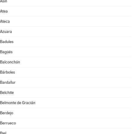
Asín
Atea
Ateca
Azuara
Badules
Bagüés
Balconchán
Bárboles
Bardallur
Belchite
Belmonte de Gracián
Berdejo
Berrueco
Biel