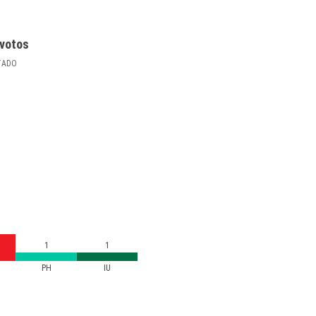
votos
TADO
1
1
PH
IU