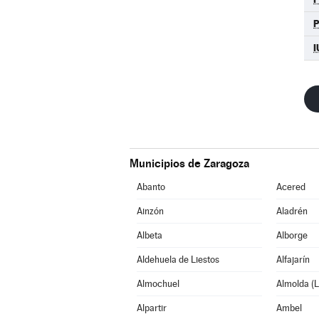
I
Municipios de Zaragoza
Abanto
Acered
Ainzón
Aladrén
Albeta
Alborge
Aldehuela de Liestos
Alfajarín
Almochuel
Almolda (L
Alpartir
Ambel