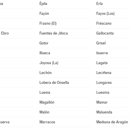
ba
Épila
Erla
Fayón
Fayos (Los)
Frasno (El)
Fréscano
 Ebro
Fuentes de Jiloca
Gallocanta
Gotor
Grisel
Illueca
Isuerre
Joyosa (La)
Lagata
Lechón
Leciñena
Lobera de Onsella
Longares
Luesia
Luesma
Magallón
Mainar
Malón
Maluenda
Huerva
Marracos
Mediana de Aragón