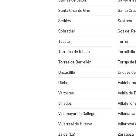
Salillas de Jalón
Salvatierr
Santa Cruz de Grío
Santa Cru
Sediles
Sestrica
Sobradiel
Sos del Re
Tauste
Terrer
Torralba de Ribota
Torralbilla
Torres de Berrellén
Torrijo de
Uncastillo
Undués de
Utebo
Valdehorn
Valtorres
Velilla de 
Villadoz
Villafelich
Villamayor de Gállego
Villanueva
Villarreal de Huerva
Villarroya 
Zaida (La)
Zaragoza