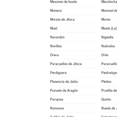
Mesones de Isuela
Mezaloch
Moneva
Monreal de
Morata de Jiloca
Morés
Muel
Muela (La)
Navardún
Nigüella
Novillas
Nuévalos
Orera
Orés
Paracuellos de Jiloca
Paracuello
Perdiguera
Piedrataja
Plasencia de Jalón
Pleitas
Pozuelo de Aragón
Pradilla d
Purujosa
Quinto
Romanos
Rueda de 