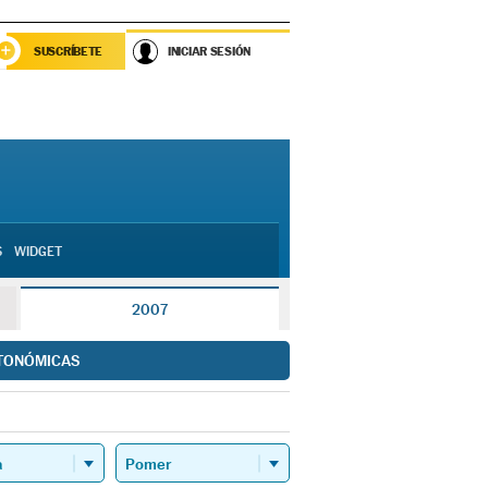
SUSCRÍBETE
INICIAR SESIÓN
S
WIDGET
2007
TONÓMICAS