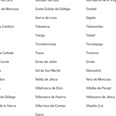
a de Esca
Samper del Salz
z de Moncayo
Santa Eulalia de Gállego
Santed
Sierra de Luna
Sigüés
y Católico
Tabuenca
Talamantes
Tierga
Tobed
Torrehermosa
Torrelapaja
 la Cañada
Tosos
Trasmoz
 Lerda
Urrea de Jalón
Urriés
a
Val de San Martín
Valmadrid
Ebro
Velilla de Jiloca
Vera de Moncayo
e
Villafranca de Ebro
Villalba de Perejil
 de Gállego
Villanueva de Huerva
Villanueva de Jiloca
de la Sierra
Villarroya del Campo
Vilueña (La)
Zuera