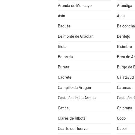
Aranda de Moncayo
Arándiga
Asín
Atea
Bagüés
Balconch
Belmonte de Gracián
Berdejo
Biota
Bisimbre
Botorrita
Brea de A
Bureta
Burgo de E
Cadrete
Calatayud
Campillo de Aragón
Carenas
Castejón de las Armas
Castejón d
Cetina
Chiprana
Clarés de Ribota
Codo
Cuarte de Huerva
Cubel