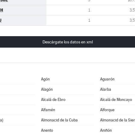
PH
1
3,5
U
1
3,5
Descárgate los datos en xml
Agón
Aguarón
Alagón
Alarba
Alcalá de Ebro
Alcalá de Moncayo
Alfamén
Alforque
a)
Almonacid de la Cuba
Almonacid de la Sie
Anento
Aniñón