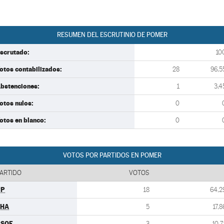
RESUMEN DEL ESCRUTINIO DE POMER
scrutado:
10
otos contabilizados:
28
96,5
bstenciones:
1
3,4
otos nulos:
0
otos en blanco:
0
VOTOS POR PARTIDOS EN POMER
ARTIDO
VOTOS
PP
18
64,2
CHA
5
17,8
PSOE
3
10,7