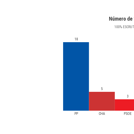
Número de 
100
%
ESCRU
18
5
3
PP
CHA
PSOE