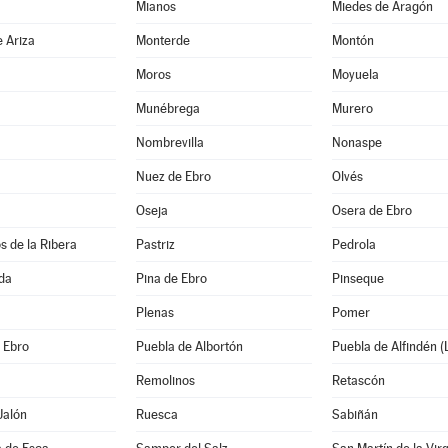
a
Mianos
Miedes de Aragón
 Ariza
Monterde
Montón
Moros
Moyuela
Munébrega
Murero
Nombrevilla
Nonaspe
Nuez de Ebro
Olvés
Oseja
Osera de Ebro
s de la Ribera
Pastriz
Pedrola
da
Pina de Ebro
Pinseque
Plenas
Pomer
e Ebro
Puebla de Albortón
Puebla de Alfindén (
Remolinos
Retascón
Jalón
Ruesca
Sabiñán