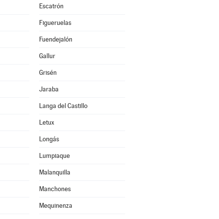
Escatrón
Figueruelas
Fuendejalón
Gallur
Grisén
Jaraba
Langa del Castillo
Letux
Longás
Lumpiaque
Malanquilla
Manchones
Mequinenza