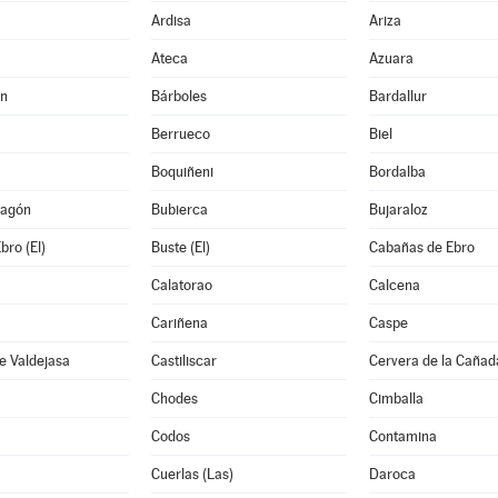
Ardisa
Ariza
Ateca
Azuara
án
Bárboles
Bardallur
Berrueco
Biel
Boquiñeni
Bordalba
ragón
Bubierca
Bujaraloz
bro (El)
Buste (El)
Cabañas de Ebro
Calatorao
Calcena
Cariñena
Caspe
e Valdejasa
Castiliscar
Cervera de la Cañad
Chodes
Cimballa
Codos
Contamina
Cuerlas (Las)
Daroca