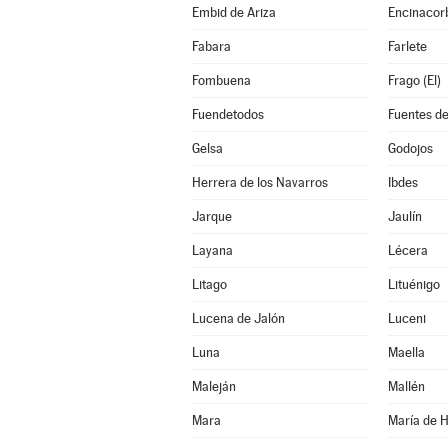
Embid de Ariza
Encinacor
Fabara
Farlete
Fombuena
Frago (El)
Fuendetodos
Fuentes de
Gelsa
Godojos
Herrera de los Navarros
Ibdes
Jarque
Jaulín
Layana
Lécera
Litago
Lituénigo
Lucena de Jalón
Luceni
Luna
Maella
Maleján
Mallén
Mara
María de 