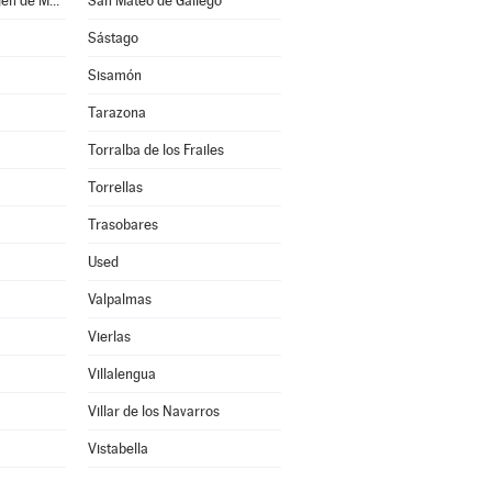
San Martín de la Virgen de Moncayo
San Mateo de Gállego
Sástago
Sisamón
Tarazona
Torralba de los Frailes
Torrellas
Trasobares
Used
Valpalmas
Vierlas
Villalengua
Villar de los Navarros
Vistabella