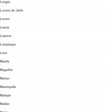
Longás
Lucena de Jalón
Luceni
Luesia
Luesma
Lumpiaque
Luna
Maella
Magallón
Mainar
Malanquilla
Maleján
Mallén