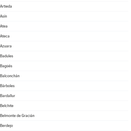
Artieda
Asín
Atea
Ateca
Azuara
Badules
Bagüés
Balconchán
Bárboles
Bardallur
Belchite
Belmonte de Gracián
Berdejo