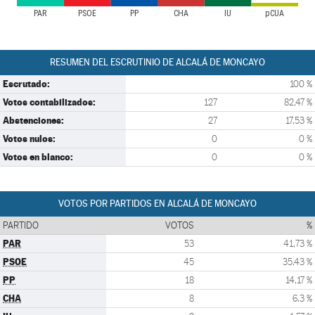
PAR
PSOE
PP
CHA
IU
pCUA
RESUMEN DEL ESCRUTINIO DE ALCALÁ DE MONCAYO
Escrutado:
100 %
Votos contabilizados:
127
82,47 %
Abstenciones:
27
17,53 %
Votos nulos:
0
0 %
Votos en blanco:
0
0 %
VOTOS POR PARTIDOS EN ALCALÁ DE MONCAYO
PARTIDO
VOTOS
%
PAR
53
41,73 %
PSOE
45
35,43 %
PP
18
14,17 %
CHA
8
6,3 %