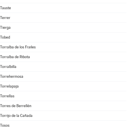
Tauste
Terrer
Tierga
Tobed
Torralba de los Frailes
Torralba de Ribota
Torralbilla
Torrehermosa
Torrelapaja
Torrellas
Torres de Berrellén
Torrijo de la Cañada
Tosos