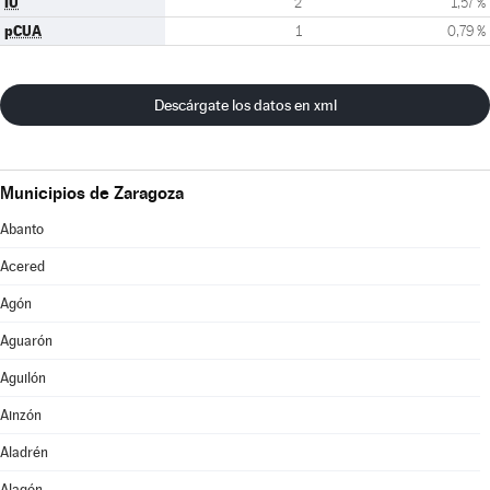
IU
2
1,57 %
pCUA
1
0,79 %
Descárgate los datos en xml
Municipios de Zaragoza
Abanto
Acered
Agón
Aguarón
Aguilón
Ainzón
Aladrén
Alagón