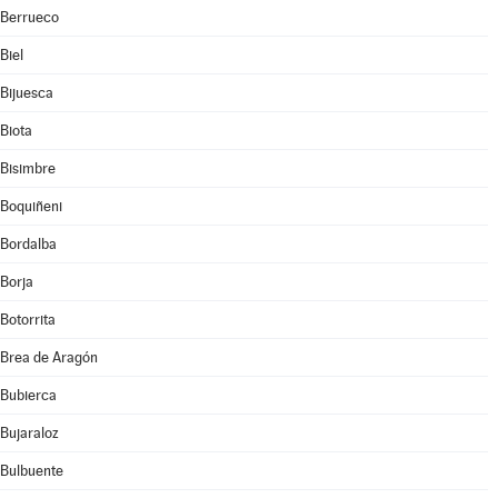
Berrueco
Biel
Bijuesca
Biota
Bisimbre
Boquiñeni
Bordalba
Borja
Botorrita
Brea de Aragón
Bubierca
Bujaraloz
Bulbuente