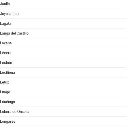
Jaulín
Joyosa (La)
Lagata
Langa del Castillo
Layana
Lécera
Lechón
Leciñena
Letux
Litago
Lituénigo
Lobera de Onsella
Longares