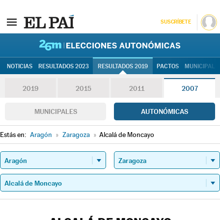
SUSCRÍBETE
26M | Elec
NOTICIAS
RESULTADOS 2023
RESULTADOS 2019
PACTOS
MUNICIPALE
2019
2015
2011
2007
MUNICIPALES
AUTONÓMICAS
Estás en:
Aragón
»
Zaragoza
»
Alcalá de Moncayo