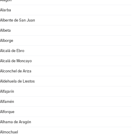
Alarba
Alberite de San Juan
Albeta
Alborge
Alcalá de Ebro
Alcalá de Moncayo
Alconchel de Ariza
Aldehuela de Liestos
Alfajarín
Alfamén
Alforque
Alhama de Aragón
Almochuel