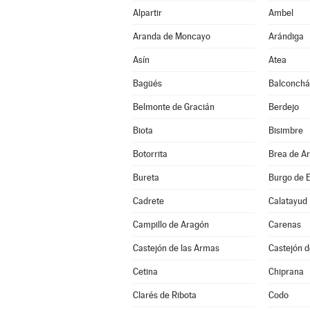
Alpartir
Ambel
Aranda de Moncayo
Arándiga
Asín
Atea
Bagüés
Balconch
Belmonte de Gracián
Berdejo
Biota
Bisimbre
Botorrita
Brea de A
Bureta
Burgo de E
Cadrete
Calatayud
Campillo de Aragón
Carenas
Castejón de las Armas
Castejón d
Cetina
Chiprana
Clarés de Ribota
Codo