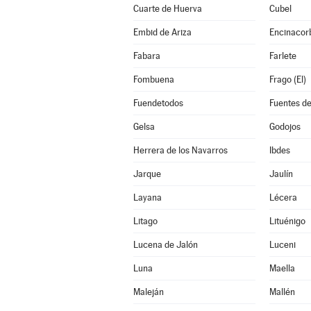
Cuarte de Huerva
Cubel
Embid de Ariza
Encinacor
Fabara
Farlete
Fombuena
Frago (El)
Fuendetodos
Fuentes de
Gelsa
Godojos
Herrera de los Navarros
Ibdes
Jarque
Jaulín
Layana
Lécera
Litago
Lituénigo
Lucena de Jalón
Luceni
Luna
Maella
Maleján
Mallén