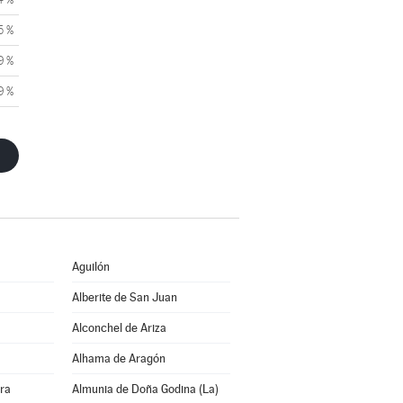
5 %
9 %
9 %
Aguilón
Alberite de San Juan
Alconchel de Ariza
Alhama de Aragón
rra
Almunia de Doña Godina (La)