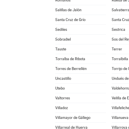
Romanos
Rueda de 
Salillas de Jalón
Salvatierr
Santa Cruz de Grío
Santa Cru
Sediles
Sestrica
Sobradiel
Sos del Re
Tauste
Terrer
Torralba de Ribota
Torralbilla
Torres de Berrellén
Torrijo de
Uncastillo
Undués de
Utebo
Valdehorn
Valtorres
Velilla de 
Villadoz
Villafelich
Villamayor de Gállego
Villanueva
Villarreal de Huerva
Villarroya 