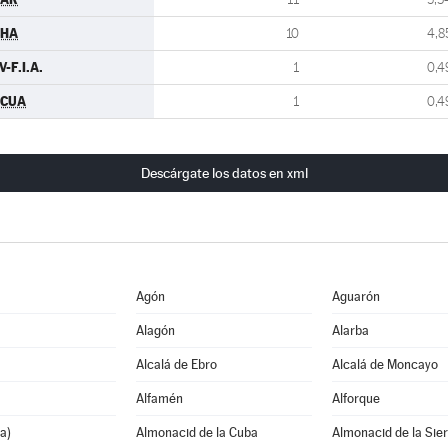
CHA
10
4,8
V-F.I.A.
1
0,4
pCUA
1
0,4
Descárgate los datos en xml
Agón
Aguarón
Alagón
Alarba
Alcalá de Ebro
Alcalá de Moncayo
Alfamén
Alforque
a)
Almonacid de la Cuba
Almonacid de la Sie