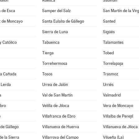
Jalón
Ruesca
Sabiñán
a de Esca
Samper del Salz
z de Moncayo
Santa Eulalia de Gállego
Santed
Sierra de Luna
Sigüés
y Católico
Tabuenca
Talamantes
Tierga
Tobed
Torrehermosa
Torrelapaja
 la Cañada
Tosos
Trasmoz
 Lerda
Urrea de Jalón
Urriés
a
Val de San Martín
Valmadrid
Ebro
Velilla de Jiloca
Vera de Moncayo
e
Villafranca de Ebro
Villalba de Perejil
 de Gállego
Villanueva de Huerva
Villanueva de Jiloca
de la Sierra
Villarroya del Campo
Vilueña (La)