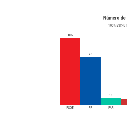
Número de 
100
%
ESCRU
106
76
11
PSOE
PP
PAR