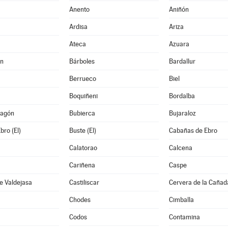
Anento
Aniñón
Ardisa
Ariza
Ateca
Azuara
án
Bárboles
Bardallur
Berrueco
Biel
Boquiñeni
Bordalba
ragón
Bubierca
Bujaraloz
bro (El)
Buste (El)
Cabañas de Ebro
Calatorao
Calcena
Cariñena
Caspe
e Valdejasa
Castiliscar
Cervera de la Cañad
Chodes
Cimballa
Codos
Contamina