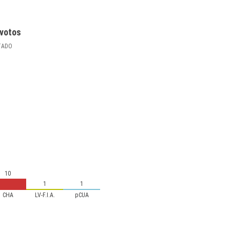
votos
TADO
10
1
1
CHA
LV-F.I.A.
pCUA