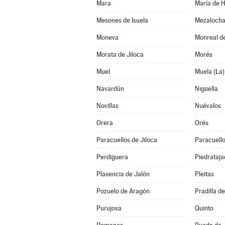
Mara
María de 
Mesones de Isuela
Mezaloch
Moneva
Monreal de
Morata de Jiloca
Morés
Muel
Muela (La)
Navardún
Nigüella
Novillas
Nuévalos
Orera
Orés
Paracuellos de Jiloca
Paracuello
Perdiguera
Piedrataja
Plasencia de Jalón
Pleitas
Pozuelo de Aragón
Pradilla d
Purujosa
Quinto