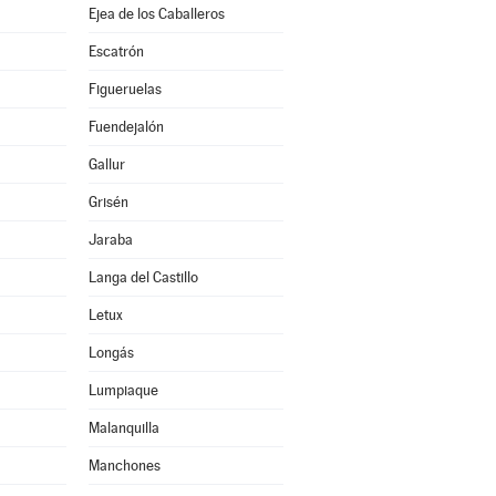
Ejea de los Caballeros
Escatrón
Figueruelas
Fuendejalón
Gallur
Grisén
Jaraba
Langa del Castillo
Letux
Longás
Lumpiaque
Malanquilla
Manchones