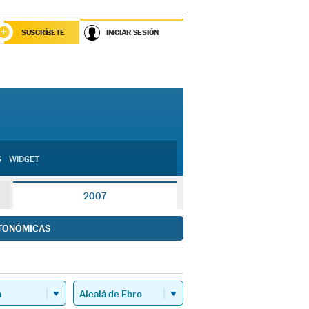
SUSCRÍBETE
INICIAR SESIÓN
S
WIDGET
2007
TONÓMICAS