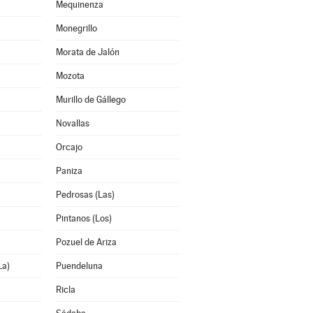
Mequinenza
Monegrillo
Morata de Jalón
Mozota
Murillo de Gállego
Novallas
Orcajo
Paniza
Pedrosas (Las)
Pintanos (Los)
Pozuel de Ariza
La)
Puendeluna
Ricla