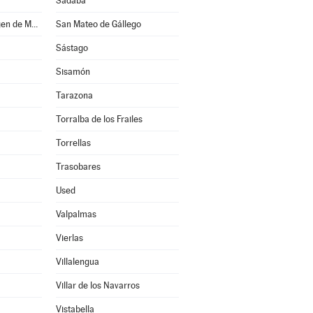
Sádaba
San Martín de la Virgen de Moncayo
San Mateo de Gállego
Sástago
Sisamón
Tarazona
Torralba de los Frailes
Torrellas
Trasobares
Used
Valpalmas
Vierlas
Villalengua
Villar de los Navarros
Vistabella