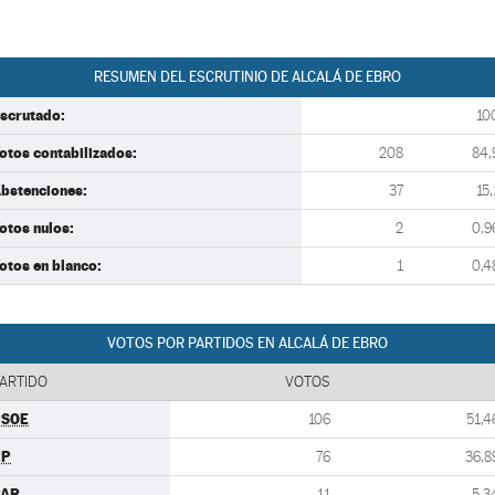
RESUMEN DEL ESCRUTINIO DE ALCALÁ DE EBRO
scrutado:
10
otos contabilizados:
208
84,
bstenciones:
37
15,
otos nulos:
2
0,9
otos en blanco:
1
0,4
VOTOS POR PARTIDOS EN ALCALÁ DE EBRO
ARTIDO
VOTOS
PSOE
106
51,4
PP
76
36,8
PAR
11
5,3