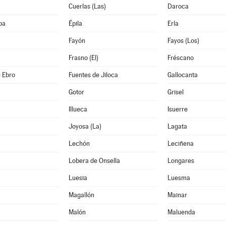
Cuerlas (Las)
Daroca
ba
Épila
Erla
Fayón
Fayos (Los)
Frasno (El)
Fréscano
 Ebro
Fuentes de Jiloca
Gallocanta
Gotor
Grisel
Illueca
Isuerre
Joyosa (La)
Lagata
Lechón
Leciñena
Lobera de Onsella
Longares
Luesia
Luesma
Magallón
Mainar
Malón
Maluenda