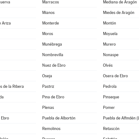
Huerva
Marracos
Mediana de Aragón
a
Mianos
Miedes de Aragón
 Ariza
Monterde
Montón
Moros
Moyuela
Munébrega
Murero
Nombrevilla
Nonaspe
Nuez de Ebro
Olvés
Oseja
Osera de Ebro
s de la Ribera
Pastriz
Pedrola
da
Pina de Ebro
Pinseque
Plenas
Pomer
e Ebro
Puebla de Albortón
Puebla de Alfindén (
Remolinos
Retascón