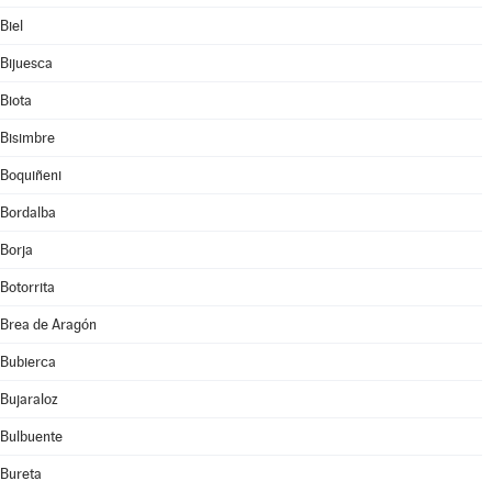
Biel
Bijuesca
Biota
Bisimbre
Boquiñeni
Bordalba
Borja
Botorrita
Brea de Aragón
Bubierca
Bujaraloz
Bulbuente
Bureta