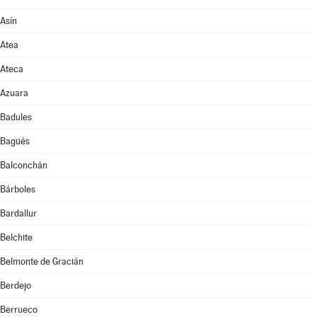
Asín
Atea
Ateca
Azuara
Badules
Bagüés
Balconchán
Bárboles
Bardallur
Belchite
Belmonte de Gracián
Berdejo
Berrueco