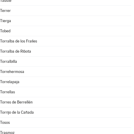
Tauste
Terrer
Tierga
Tobed
Torralba de los Frailes
Torralba de Ribota
Torralbilla
Torrehermosa
Torrelapaja
Torrellas
Torres de Berrellén
Torrijo de la Cañada
Tosos
Trasmoz