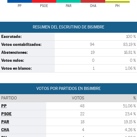
PP
PSOE
PAR
CHA
PH
RESUMEN DEL ESCRUTINIO DE BISIMBRE
Escrutado:
100 %
Votos contabilizados:
94
83,19 %
Abstenciones:
19
16,81 %
Votos nulos:
0
0 %
Votos en blanco:
1
1,06 %
VOTOS POR PARTIDOS EN BISIMBRE
PARTIDO
VOTOS
%
PP
48
51,06 %
PSOE
22
23,4 %
PAR
18
19,15 %
CHA
4
4,26 %