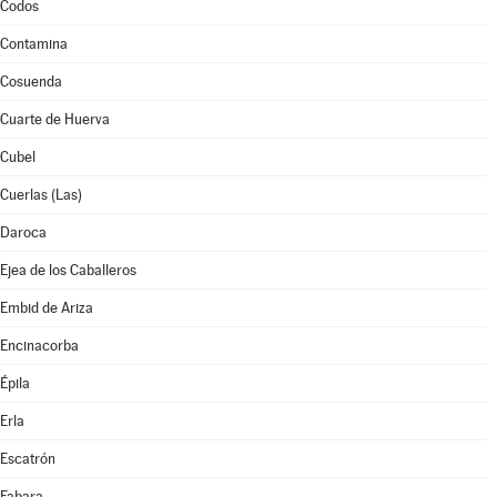
Codos
Contamina
Cosuenda
Cuarte de Huerva
Cubel
Cuerlas (Las)
Daroca
Ejea de los Caballeros
Embid de Ariza
Encinacorba
Épila
Erla
Escatrón
Fabara