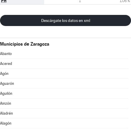
PH
1
1,06 %
Descárgate los datos en xml
Municipios de Zaragoza
Abanto
Acered
Agón
Aguarón
Aguilón
Ainzón
Aladrén
Alagón