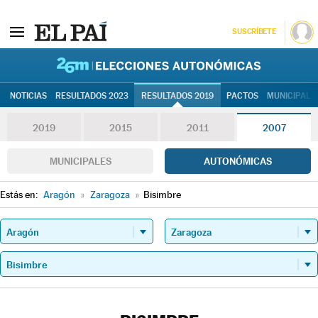
SUSCRÍBETE
26M | Elec
NOTICIAS
RESULTADOS 2023
RESULTADOS 2019
PACTOS
MUNICIPALE
2019
2015
2011
2007
MUNICIPALES
AUTONÓMICAS
Estás en:
Aragón
»
Zaragoza
»
Bisimbre