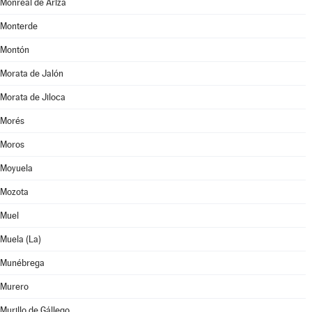
Monreal de Ariza
Monterde
Montón
Morata de Jalón
Morata de Jiloca
Morés
Moros
Moyuela
Mozota
Muel
Muela (La)
Munébrega
Murero
Murillo de Gállego