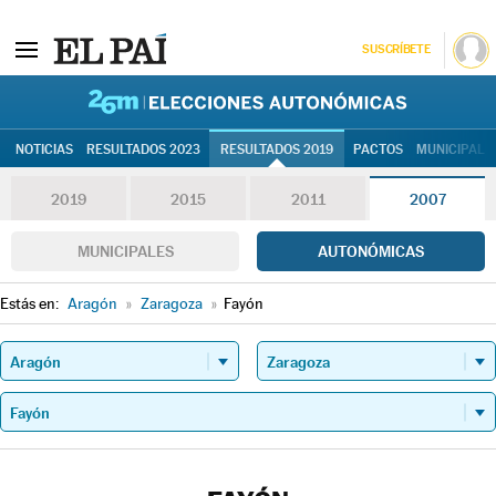
SUSCRÍBETE
26M | Elec
NOTICIAS
RESULTADOS 2023
RESULTADOS 2019
PACTOS
MUNICIPALE
2019
2015
2011
2007
MUNICIPALES
AUTONÓMICAS
Estás en:
Aragón
»
Zaragoza
»
Fayón