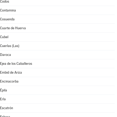
Codos
Contamina
Cosuenda
Cuarte de Huerva
Cubel
Cuerlas (Las)
Daroca
Ejea de los Caballeros
Embid de Ariza
Encinacorba
Épila
Erla
Escatrón
Fabara