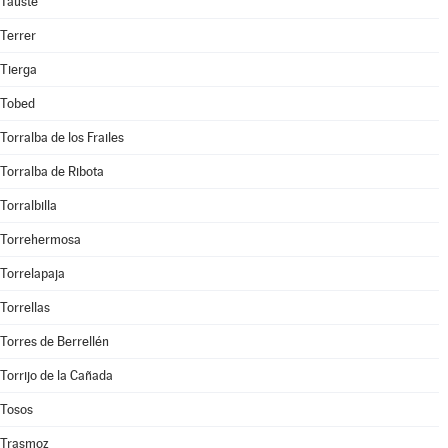
Tauste
Terrer
Tierga
Tobed
Torralba de los Frailes
Torralba de Ribota
Torralbilla
Torrehermosa
Torrelapaja
Torrellas
Torres de Berrellén
Torrijo de la Cañada
Tosos
Trasmoz