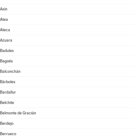
Asín
Atea
Ateca
Azuara
Badules
Bagüés
Balconchán
Bárboles
Bardallur
Belchite
Belmonte de Gracián
Berdejo
Berrueco