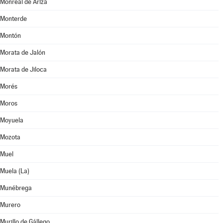
Monreal de Ariza
Monterde
Montón
Morata de Jalón
Morata de Jiloca
Morés
Moros
Moyuela
Mozota
Muel
Muela (La)
Munébrega
Murero
Murillo de Gállego