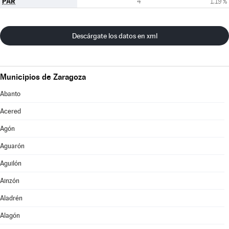
PAR
4
1,19 %
Descárgate los datos en xml
Municipios de Zaragoza
Abanto
Acered
Agón
Aguarón
Aguilón
Ainzón
Aladrén
Alagón