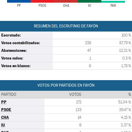
PP
PSOE
CHA
IU
PAR
RESUMEN DEL ESCRUTINIO DE FAYÓN
Escrutado:
100 %
Votos contabilizados:
338
87,79 %
Abstenciones:
47
12,21 %
Votos nulos:
1
0,3 %
Votos en blanco:
6
1,78 %
VOTOS POR PARTIDOS EN FAYÓN
PARTIDO
VOTOS
%
PP
172
51,04 %
PSOE
133
39,47 %
CHA
14
4,15 %
IU
8
2,37 %