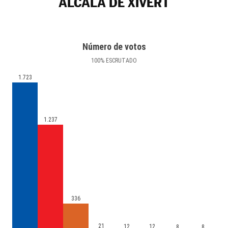
ALCALÀ DE XIVERT
Número de votos
100
%
ESCRUTADO
1.723
1.237
336
21
12
12
8
8