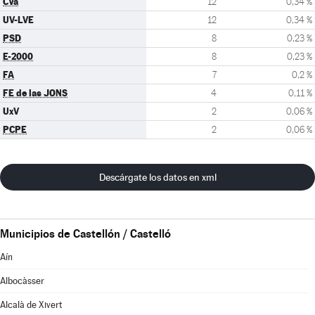
CVa
12
0,34 %
UV-LVE
12
0,34 %
PSD
8
0,23 %
E-2000
8
0,23 %
FA
7
0,2 %
FE de las JONS
4
0,11 %
UxV
2
0,06 %
PCPE
2
0,06 %
Descárgate los datos en xml
Municipios de Castellón / Castelló
Aín
Albocàsser
Alcalà de Xivert