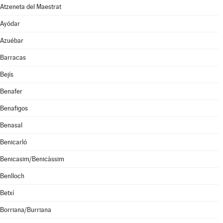
Atzeneta del Maestrat
Ayódar
Azuébar
Barracas
Bejís
Benafer
Benafigos
Benasal
Benicarló
Benicasim/Benicàssim
Benlloch
Betxí
Borriana/Burriana