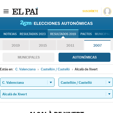
SUSCRÍBETE
26M | Elec
NOTICIAS
RESULTADOS 2023
RESULTADOS 2019
PACTOS
MUNICIPALE
2019
2015
2011
2007
MUNICIPALES
AUTONÓMICAS
Estás en:
C. Valenciana
»
Castellón / Castelló
»
Alcalà de Xivert