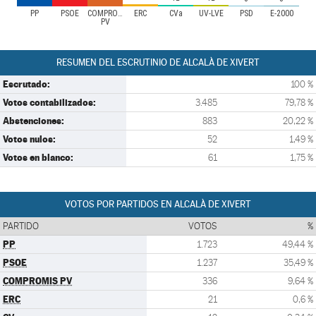
PP
PSOE
COMPROMIS
ERC
CVa
UV-LVE
PSD
E-2000
PV
RESUMEN DEL ESCRUTINIO DE ALCALÀ DE XIVERT
Escrutado:
100 %
Votos contabilizados:
3.485
79,78 %
Abstenciones:
883
20,22 %
Votos nulos:
52
1,49 %
Votos en blanco:
61
1,75 %
VOTOS POR PARTIDOS EN ALCALÀ DE XIVERT
PARTIDO
VOTOS
%
PP
1.723
49,44 %
PSOE
1.237
35,49 %
COMPROMIS PV
336
9,64 %
ERC
21
0,6 %