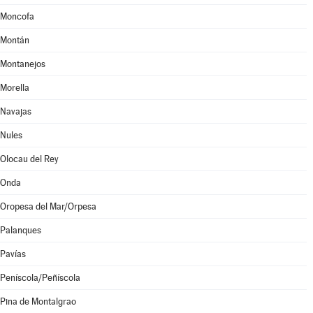
Moncofa
Montán
Montanejos
Morella
Navajas
Nules
Olocau del Rey
Onda
Oropesa del Mar/Orpesa
Palanques
Pavías
Peníscola/Peñíscola
Pina de Montalgrao