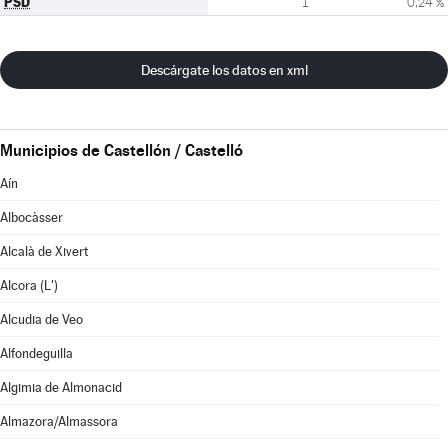
PSD
1
0,24 %
Descárgate los datos en xml
Municipios de Castellón / Castelló
Aín
Albocàsser
Alcalà de Xivert
Alcora (L')
Alcudia de Veo
Alfondeguilla
Algimia de Almonacid
Almazora/Almassora