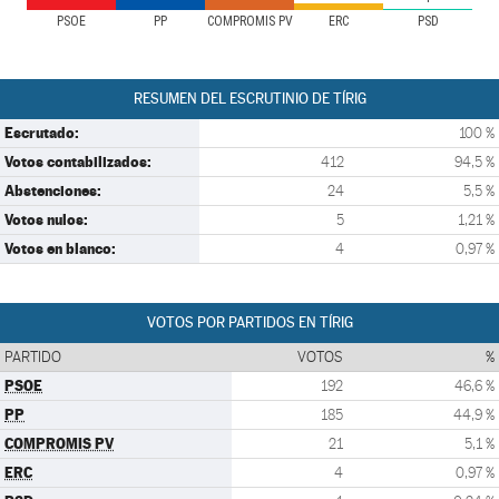
PSOE
PP
COMPROMIS PV
ERC
PSD
RESUMEN DEL ESCRUTINIO DE TÍRIG
Escrutado:
100 %
Votos contabilizados:
412
94,5 %
Abstenciones:
24
5,5 %
Votos nulos:
5
1,21 %
Votos en blanco:
4
0,97 %
VOTOS POR PARTIDOS EN TÍRIG
PARTIDO
VOTOS
%
PSOE
192
46,6 %
PP
185
44,9 %
COMPROMIS PV
21
5,1 %
ERC
4
0,97 %