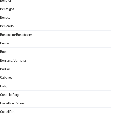
Benafer
Benafigos
Benasal
Benicarló
Benicasim/Benicàssim
Benlloch
Betxí
Borriana/Burriana
Borriol
Cabanes
Càlig
Canet lo Roig
Castell de Cabres
Castellfort