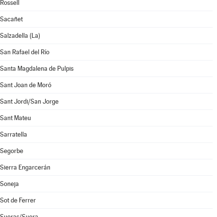
Rossell
Sacañet
Salzadella (La)
San Rafael del Río
Santa Magdalena de Pulpis
Sant Joan de Moró
Sant Jordi/San Jorge
Sant Mateu
Sarratella
Segorbe
Sierra Engarcerán
Soneja
Sot de Ferrer
Sueras/Suera