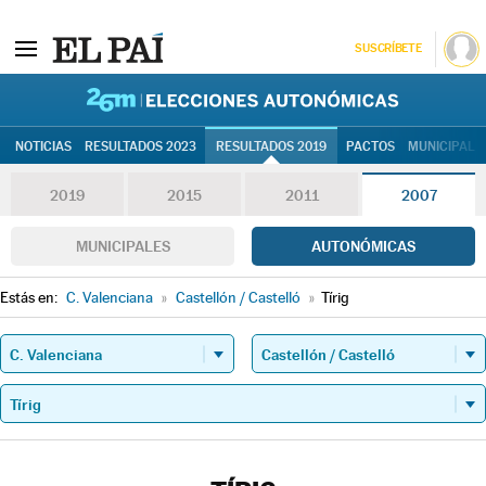
SUSCRÍBETE
26M | Elec
NOTICIAS
RESULTADOS 2023
RESULTADOS 2019
PACTOS
MUNICIPALE
2019
2015
2011
2007
MUNICIPALES
AUTONÓMICAS
Estás en:
C. Valenciana
»
Castellón / Castelló
»
Tírig