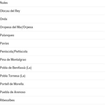
Nules
Olocau del Rey
Onda
Oropesa del Mar/Orpesa
Palanques
Pavías
Peníscola/Peñíscola
Pina de Montalgrao
Pobla de Benifassà (La)
Pobla Tornesa (La)
Portell de Morella
Puebla de Arenoso
Ribesalbes