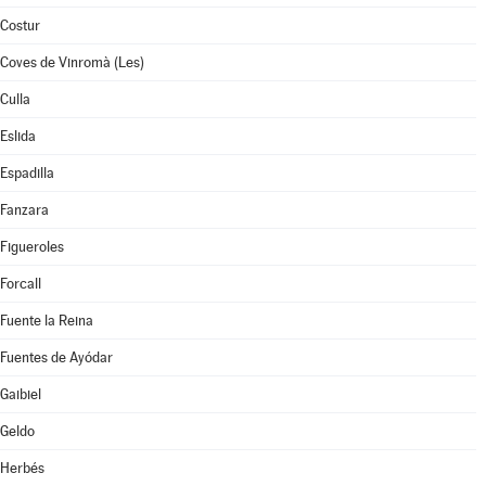
Costur
Coves de Vinromà (Les)
Culla
Eslida
Espadilla
Fanzara
Figueroles
Forcall
Fuente la Reina
Fuentes de Ayódar
Gaibiel
Geldo
Herbés