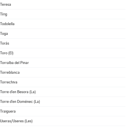
Teresa
Tírig
Todolella
Toga
Torás
Toro (El)
Torralba del Pinar
Torreblanca
Torrechiva
Torre d'en Besora (La)
Torre d'en Doménec (La)
Traiguera
Useras/Useres (Les)