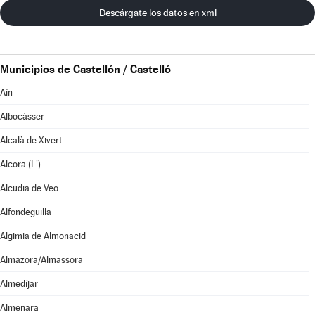
Descárgate los datos en xml
Municipios de Castellón / Castelló
Aín
Albocàsser
Alcalà de Xivert
Alcora (L')
Alcudia de Veo
Alfondeguilla
Algimia de Almonacid
Almazora/Almassora
Almedíjar
Almenara