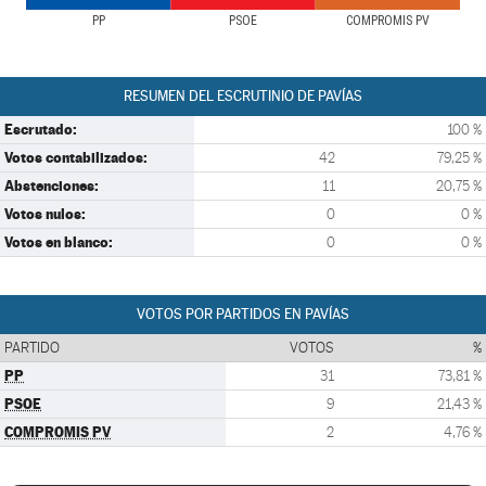
PP
PSOE
COMPROMIS PV
RESUMEN DEL ESCRUTINIO DE PAVÍAS
Escrutado:
100 %
Votos contabilizados:
42
79,25 %
Abstenciones:
11
20,75 %
Votos nulos:
0
0 %
Votos en blanco:
0
0 %
VOTOS POR PARTIDOS EN PAVÍAS
PARTIDO
VOTOS
%
PP
31
73,81 %
PSOE
9
21,43 %
COMPROMIS PV
2
4,76 %