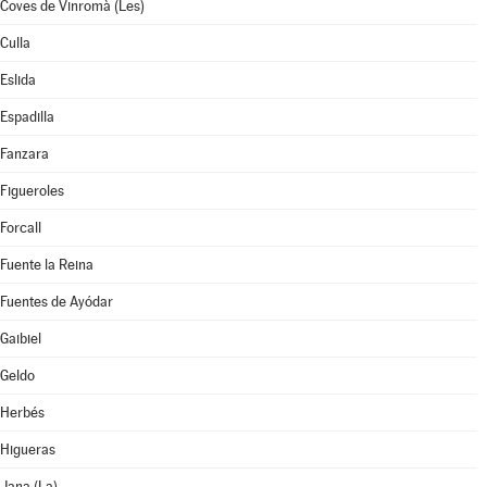
Coves de Vinromà (Les)
Culla
Eslida
Espadilla
Fanzara
Figueroles
Forcall
Fuente la Reina
Fuentes de Ayódar
Gaibiel
Geldo
Herbés
Higueras
Jana (La)