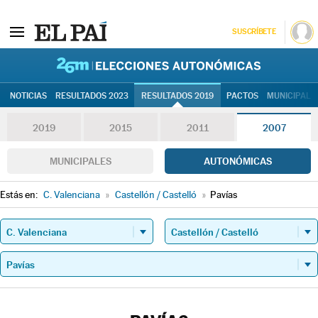
SUSCRÍBETE
26M | Elec
NOTICIAS
RESULTADOS 2023
RESULTADOS 2019
PACTOS
MUNICIPALE
2019
2015
2011
2007
MUNICIPALES
AUTONÓMICAS
Estás en:
C. Valenciana
»
Castellón / Castelló
»
Pavías