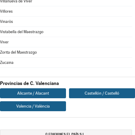
Villanueva de Viver
Villores
Vinaròs
Vistabella del Maestrazgo
Viver
Zorita del Maestrazgo
Zucaina
Provincias de C. Valenciana
Alicante / Alacant
Castellón / Castelló
Valencia / València
EDICIONES EL PAÍS S.L.
©