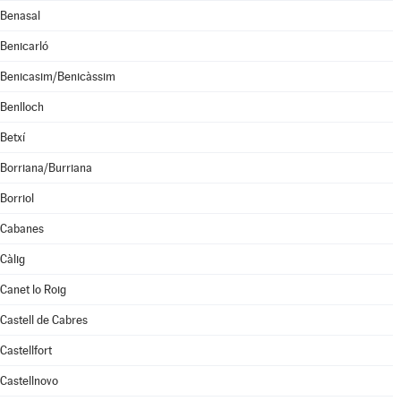
Benasal
Benicarló
Benicasim/Benicàssim
Benlloch
Betxí
Borriana/Burriana
Borriol
Cabanes
Càlig
Canet lo Roig
Castell de Cabres
Castellfort
Castellnovo