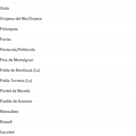
Onda
Oropesa del Mar/Orpesa
Palanques
Pavías
Peníscola/Peñíscola
Pina de Montalgrao
Pobla de Benifassà (La)
Pobla Tornesa (La)
Portell de Morella
Puebla de Arenoso
Ribesalbes
Rossell
Sacañet