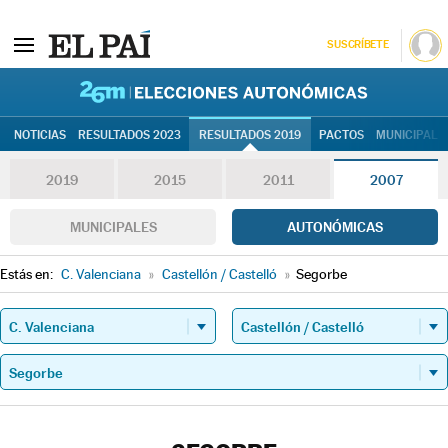
SUSCRÍBETE
26M | Elec
NOTICIAS
RESULTADOS 2023
RESULTADOS 2019
PACTOS
MUNICIPALE
2019
2015
2011
2007
MUNICIPALES
AUTONÓMICAS
Estás en:
C. Valenciana
»
Castellón / Castelló
»
Segorbe