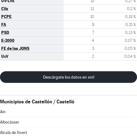
UV-LVE
15
0,27 %
CVa
11
0,2 %
PCPE
10
0,18 %
FA
8
0,15 %
PSD
7
0,13 %
E-2000
4
0,07 %
FE de las JONS
3
0,05 %
UxV
2
0,04 %
Descárgate los datos en xml
Municipios de Castellón / Castelló
Aín
Albocàsser
Alcalà de Xivert