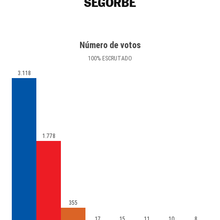
SEGORBE
Número de votos
100
%
ESCRUTADO
3.118
1.778
355
17
15
11
10
8