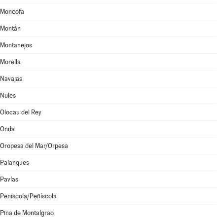
Moncofa
Montán
Montanejos
Morella
Navajas
Nules
Olocau del Rey
Onda
Oropesa del Mar/Orpesa
Palanques
Pavías
Peníscola/Peñíscola
Pina de Montalgrao