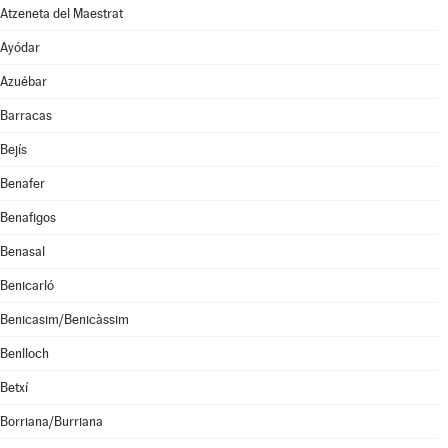
Atzeneta del Maestrat
Ayódar
Azuébar
Barracas
Bejís
Benafer
Benafigos
Benasal
Benicarló
Benicasim/Benicàssim
Benlloch
Betxí
Borriana/Burriana