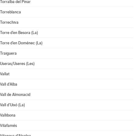
Torralba del Pinar
Torreblanca
Torrechiva
Torre d'en Besora (La)
Torre d'en Doménec (La)
Traiguera
Useras/Useres (Les)
Vallat
Vall d'Alba
Vall de Almonacid
Vall d'Uixó (La)
Vallibona
Vilafamés
Vilanova d'Alcolea