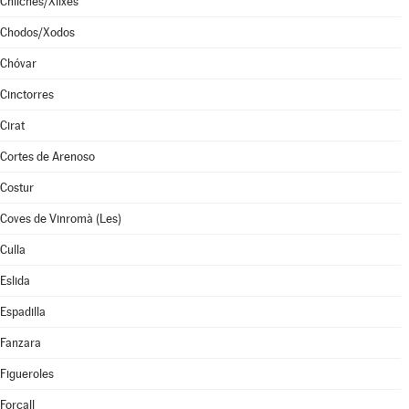
Chilches/Xilxes
Chodos/Xodos
Chóvar
Cinctorres
Cirat
Cortes de Arenoso
Costur
Coves de Vinromà (Les)
Culla
Eslida
Espadilla
Fanzara
Figueroles
Forcall