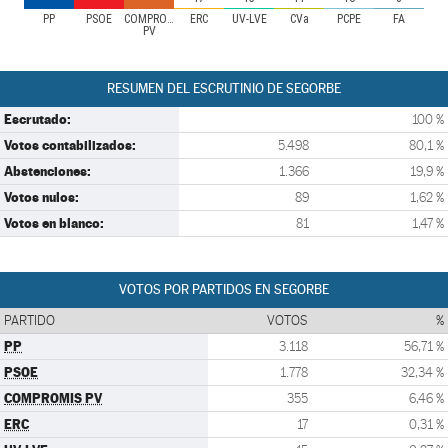
PP
PSOE
COMPROMIS
ERC
UV-LVE
CVa
PCPE
FA
PV
RESUMEN DEL ESCRUTINIO DE SEGORBE
Escrutado:
100 %
Votos contabilizados:
5.498
80,1 %
Abstenciones:
1.366
19,9 %
Votos nulos:
89
1,62 %
Votos en blanco:
81
1,47 %
VOTOS POR PARTIDOS EN SEGORBE
PARTIDO
VOTOS
%
PP
3.118
56,71 %
PSOE
1.778
32,34 %
COMPROMIS PV
355
6,46 %
ERC
17
0,31 %