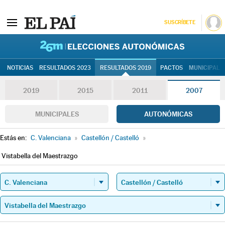
SUSCRÍBETE
26M | Elec
NOTICIAS
RESULTADOS 2023
RESULTADOS 2019
PACTOS
MUNICIPALE
2019
2015
2011
2007
MUNICIPALES
AUTONÓMICAS
Estás en:
C. Valenciana
»
Castellón / Castelló
»
Vistabella del Maestrazgo