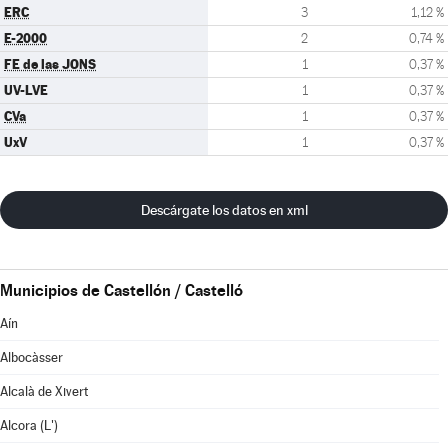
ERC
3
1,12 %
E-2000
2
0,74 %
FE de las JONS
1
0,37 %
UV-LVE
1
0,37 %
CVa
1
0,37 %
UxV
1
0,37 %
Descárgate los datos en xml
Municipios de Castellón / Castelló
Aín
Albocàsser
Alcalà de Xivert
Alcora (L')