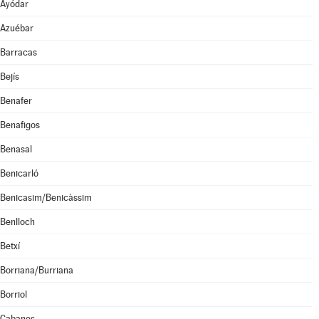
Ayódar
Azuébar
Barracas
Bejís
Benafer
Benafigos
Benasal
Benicarló
Benicasim/Benicàssim
Benlloch
Betxí
Borriana/Burriana
Borriol
Cabanes