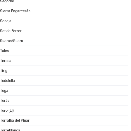
Segorbe
Sierra Engarcerán
Soneja
Sot de Ferrer
Sueras/Suera
Tales
Teresa
Tírig
Todolella
Toga
Torás
Toro (El)
Torralba del Pinar
Torreblanca