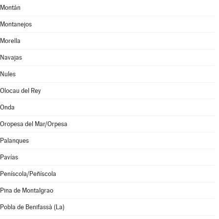
Montán
Montanejos
Morella
Navajas
Nules
Olocau del Rey
Onda
Oropesa del Mar/Orpesa
Palanques
Pavías
Peníscola/Peñíscola
Pina de Montalgrao
Pobla de Benifassà (La)