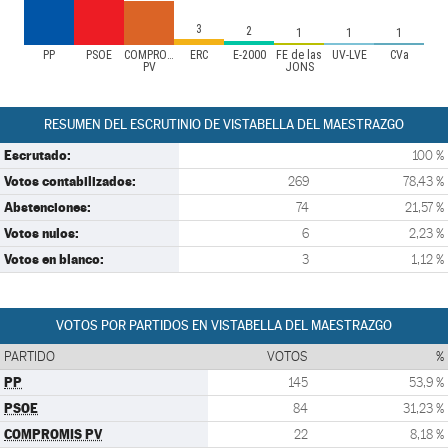
3
2
1
1
1
PP
PSOE
COMPROMIS
ERC
E-2000
FE de las
UV-LVE
CVa
PV
JONS
RESUMEN DEL ESCRUTINIO DE VISTABELLA DEL MAESTRAZGO
Escrutado:
100 %
Votos contabilizados:
269
78,43 %
Abstenciones:
74
21,57 %
Votos nulos:
6
2,23 %
Votos en blanco:
3
1,12 %
VOTOS POR PARTIDOS EN VISTABELLA DEL MAESTRAZGO
PARTIDO
VOTOS
%
PP
145
53,9 %
PSOE
84
31,23 %
COMPROMIS PV
22
8,18 %