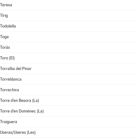
Teresa
Tírig
Todolella
Toga
Torás
Toro (El)
Torralba del Pinar
Torreblanca
Torrechiva
Torre d'en Besora (La)
Torre d'en Doménec (La)
Traiguera
Useras/Useres (Les)