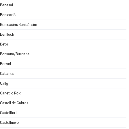
Benasal
Benicarló
Benicasim/Benicàssim
Benlloch
Betxí
Borriana/Burriana
Borriol
Cabanes
Càlig
Canet lo Roig
Castell de Cabres
Castellfort
Castellnovo