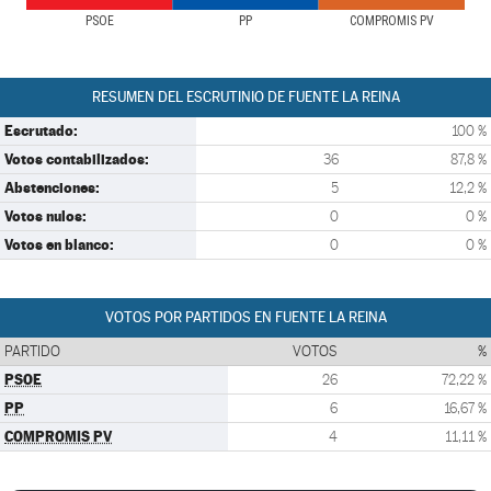
PSOE
PP
COMPROMIS PV
RESUMEN DEL ESCRUTINIO DE FUENTE LA REINA
Escrutado:
100 %
Votos contabilizados:
36
87,8 %
Abstenciones:
5
12,2 %
Votos nulos:
0
0 %
Votos en blanco:
0
0 %
VOTOS POR PARTIDOS EN FUENTE LA REINA
PARTIDO
VOTOS
%
PSOE
26
72,22 %
PP
6
16,67 %
COMPROMIS PV
4
11,11 %