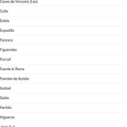
Coves de Vinromà (Les)
Culla
Eslida
Espadilla
Fanzara
Figueroles
Forcall
Fuente la Reina
Fuentes de Ayódar
Gaibiel
Geldo
Herbés
Higueras
Jana (La)