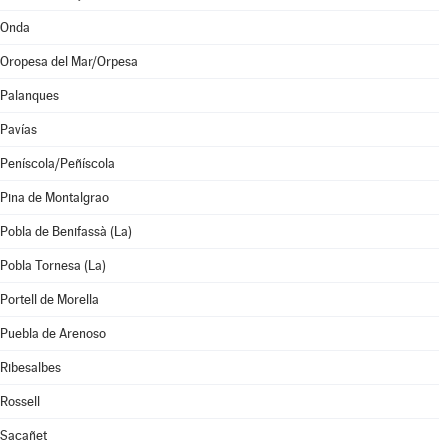
Onda
Oropesa del Mar/Orpesa
Palanques
Pavías
Peníscola/Peñíscola
Pina de Montalgrao
Pobla de Benifassà (La)
Pobla Tornesa (La)
Portell de Morella
Puebla de Arenoso
Ribesalbes
Rossell
Sacañet