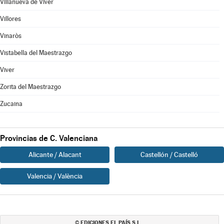
Villanueva de Viver
Villores
Vinaròs
Vistabella del Maestrazgo
Viver
Zorita del Maestrazgo
Zucaina
Provincias de C. Valenciana
Alicante / Alacant
Castellón / Castelló
Valencia / València
EDICIONES EL PAÍS S.L.
©