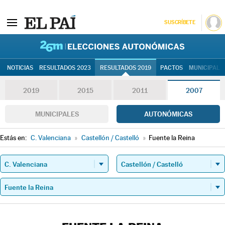
SUSCRÍBETE
26M | Elec
NOTICIAS
RESULTADOS 2023
RESULTADOS 2019
PACTOS
MUNICIPALE
2019
2015
2011
2007
MUNICIPALES
AUTONÓMICAS
Estás en:
C. Valenciana
»
Castellón / Castelló
»
Fuente la Reina