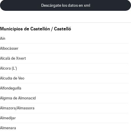
Descárgate los datos en xml
Municipios de Castellón / Castelló
Aín
Albocàsser
Alcalà de Xivert
Alcora (L')
Alcudia de Veo
Alfondeguilla
Algimia de Almonacid
Almazora/Almassora
Almedíjar
Almenara