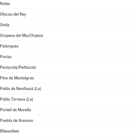
Nules
Olocau del Rey
Onda
Oropesa del Mar/Orpesa
Palanques
Pavías
Peníscola/Peñíscola
Pina de Montalgrao
Pobla de Benifassà (La)
Pobla Tornesa (La)
Portell de Morella
Puebla de Arenoso
Ribesalbes