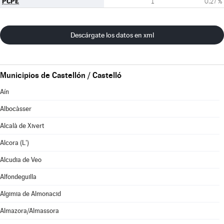
PCPE
1
0,27 %
Descárgate los datos en xml
Municipios de Castellón / Castelló
Aín
Albocàsser
Alcalà de Xivert
Alcora (L')
Alcudia de Veo
Alfondeguilla
Algimia de Almonacid
Almazora/Almassora