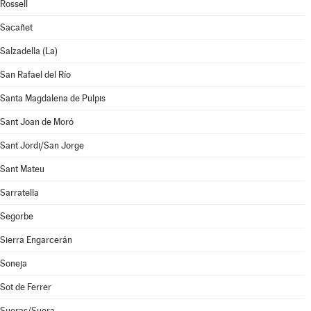
Rossell
Sacañet
Salzadella (La)
San Rafael del Río
Santa Magdalena de Pulpis
Sant Joan de Moró
Sant Jordi/San Jorge
Sant Mateu
Sarratella
Segorbe
Sierra Engarcerán
Soneja
Sot de Ferrer
Sueras/Suera