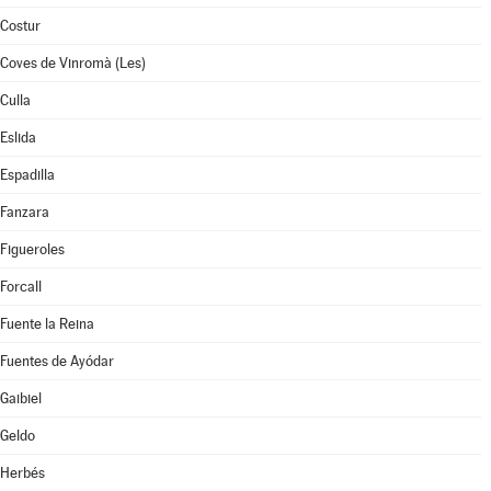
Costur
Coves de Vinromà (Les)
Culla
Eslida
Espadilla
Fanzara
Figueroles
Forcall
Fuente la Reina
Fuentes de Ayódar
Gaibiel
Geldo
Herbés