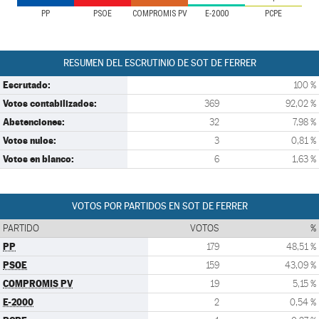
PP
PSOE
COMPROMIS PV
E-2000
PCPE
RESUMEN DEL ESCRUTINIO DE SOT DE FERRER
Escrutado:
100 %
Votos contabilizados:
369
92,02 %
Abstenciones:
32
7,98 %
Votos nulos:
3
0,81 %
Votos en blanco:
6
1,63 %
VOTOS POR PARTIDOS EN SOT DE FERRER
PARTIDO
VOTOS
%
PP
179
48,51 %
PSOE
159
43,09 %
COMPROMIS PV
19
5,15 %
E-2000
2
0,54 %