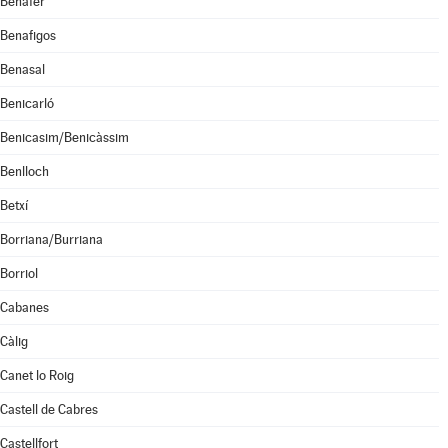
Benafer
Benafigos
Benasal
Benicarló
Benicasim/Benicàssim
Benlloch
Betxí
Borriana/Burriana
Borriol
Cabanes
Càlig
Canet lo Roig
Castell de Cabres
Castellfort