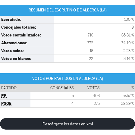
RESUMEN DEL ESCRUTINIO DE ALBERCA (LA)
Escrutado:
100 %
Concejales totales:
9
Votos contabilizados:
716
65,81 %
Abstenciones:
372
34,19 %
Votos nulos:
16
2,23 %
Votos en blanco:
22
3,14 %
VOTOS POR PARTIDOS EN ALBERCA (LA)
PARTIDO
CONCEJALES
VOTOS
%
PP
5
403
57,57 %
PSOE
4
275
39,29 %
Descárgate los datos en xml