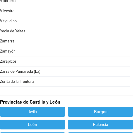
Villoruela
Vilvestre
Vitigudino
Yecla de Yeltes
Zamarra
Zamayón
Zarapicos
Zarza de Pumareda (La)
Zorita de la Frontera
Provincias de Castilla y León
Ávila
Burgos
León
Palencia