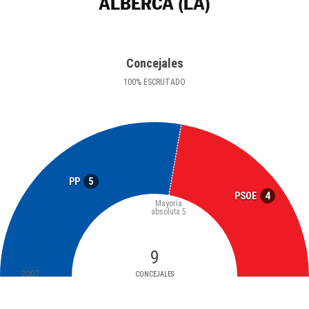
ALBERCA (LA)
Concejales
100
%
ESCRUTADO
5
PP
4
PSOE
Mayoría
absoluta
5
9
2007
CONCEJALES