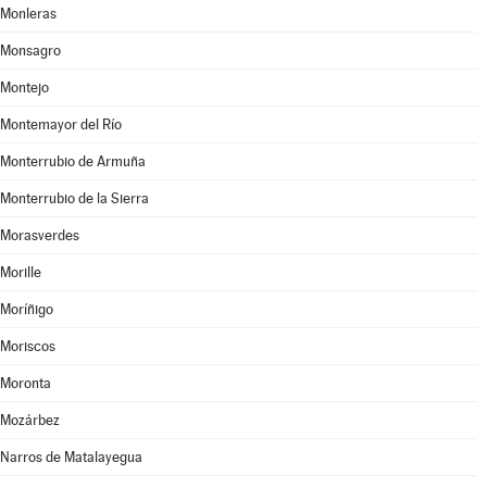
Monleras
Monsagro
Montejo
Montemayor del Río
Monterrubio de Armuña
Monterrubio de la Sierra
Morasverdes
Morille
Moríñigo
Moriscos
Moronta
Mozárbez
Narros de Matalayegua