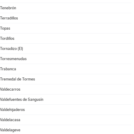
Tenebrón
Terradillos
Topas
Tordillos
Tornadizo (El)
Torresmenudas
Trabanca
Tremedal de Tormes
Valdecarros
Valdefuentes de Sangusín
Valdehijaderos
Valdelacasa
Valdelageve