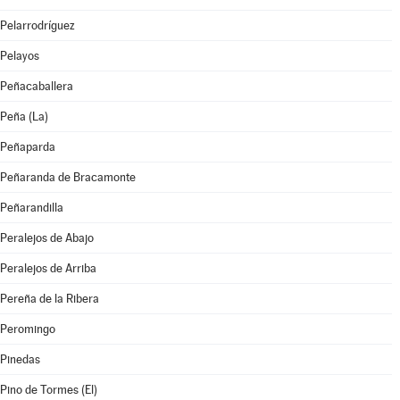
Pelarrodríguez
Pelayos
Peñacaballera
Peña (La)
Peñaparda
Peñaranda de Bracamonte
Peñarandilla
Peralejos de Abajo
Peralejos de Arriba
Pereña de la Ribera
Peromingo
Pinedas
Pino de Tormes (El)