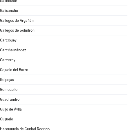
Galinduste
Galisancho
Gallegos de Argañán
Gallegos de Solmirón
Garcibuey
Garcihernández
Garcirrey
Gejuelo del Barro
Golpejas
Gomecello
Guadramiro
Guijo de Ávila
Guijuelo
Herguijuela de Ciudad Rodrigo