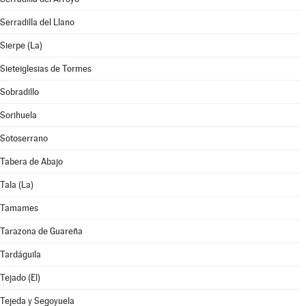
Serradilla del Llano
Sierpe (La)
Sieteiglesias de Tormes
Sobradillo
Sorihuela
Sotoserrano
Tabera de Abajo
Tala (La)
Tamames
Tarazona de Guareña
Tardáguila
Tejado (El)
Tejeda y Segoyuela