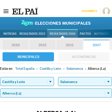
SUSCRÍBETE
26M | Elec
NOTICIAS
RESULTADOS 2023
RESULTADOS 2019
PACTOS
AUTONÓMIC
2019
2015
2011
2007
MUNICIPALES
AUTONÓMICAS
Estás en:
Total España
»
Castilla y León
»
Salamanca
»
Alberca (La)