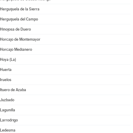
Herguijuela de la Sierra
Herguijuela del Campo
Hinojosa de Duero
Horcajo de Montemayor
Horcajo Medianero
Hoya (La)
Huerta
Iruelos
Ituero de Azaba
Juzbado
Lagunilla
Larrodrigo
Ledesma