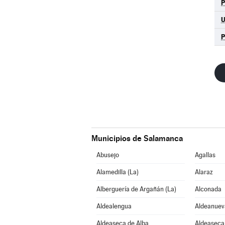
Municipios de Salamanca
Abusejo
Agallas
Alamedilla (La)
Alaraz
Alberguería de Argañán (La)
Alconada
Aldealengua
Aldeanuev
Aldeaseca de Alba
Aldeaseca 