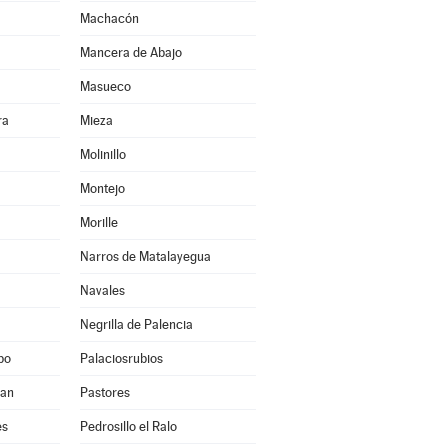
Machacón
Mancera de Abajo
Masueco
ra
Mieza
Molinillo
Montejo
Morille
Narros de Matalayegua
Navales
Negrilla de Palencia
po
Palaciosrubios
uan
Pastores
es
Pedrosillo el Ralo