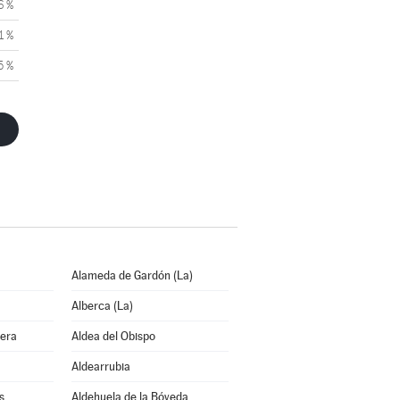
6 %
1 %
5 %
Alameda de Gardón (La)
Alberca (La)
bera
Aldea del Obispo
Aldearrubia
s
Aldehuela de la Bóveda