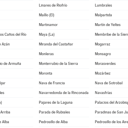
Linares de Riofrío
Lumbrales
Maíllo (El)
Malpartida
Martinamor
Martín de Yeltes
los Caños del Río
Maya (La)
Membribe de la Sier
e Azán
Miranda del Castañar
Mogarraz
Monleras
Monsagro
io de Armuña
Monterrubio de la Sierra
Morasverdes
Moronta
Mozárbez
éjar
Nava de Francia
Nava de Sotrobal
les
Navarredonda de la Rinconada
Navasfrías
a)
Pajares de la Laguna
Palacios del Arzobis
Arriba
Parada de Rubiales
Paradinas de San J
e Alba
Pedrosillo de Alba
Pedrosillo de los Air