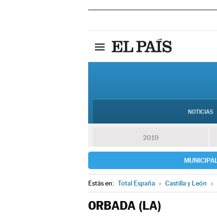
NOTICIAS
2019
MUNICIPA
Estás en:
Total España
»
Castilla y León
»
ORBADA (LA)