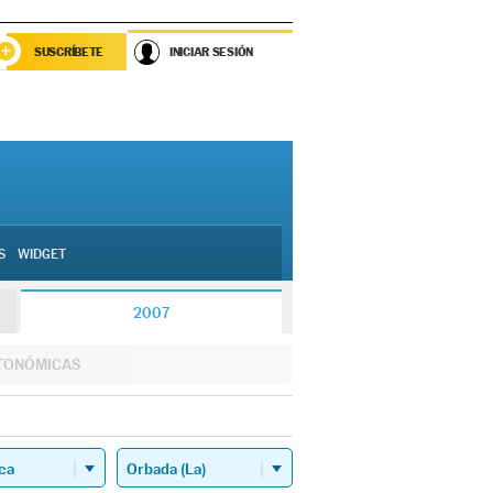
SUSCRÍBETE
INICIAR SESIÓN
S
WIDGET
2007
TONÓMICAS