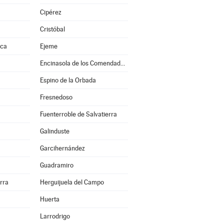
a
Cipérez
Cristóbal
nca
Ejeme
Encinasola de los Comendadores
Espino de la Orbada
Fresnedoso
Fuenterroble de Salvatierra
Galinduste
Garcihernández
Guadramiro
erra
Herguijuela del Campo
Huerta
Larrodrigo