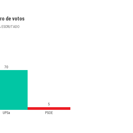
ro de votos
%
ESCRUTADO
70
5
UPSa
PSOE