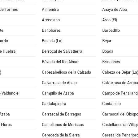
de Tormes
Almendra
Anaya de Alba
Arcediano
Arco (El)
te
Bañobárez
Barbadillo
ardo
Bastida (La)
Béjar
de Huebra
Berrocal de Salvatierra
Boada
Bóveda del Río Almar
Brincones
)
Cabezabellosa de la Calzada
Cabeza de Béjar (La
Calvarrasa de Abajo
Calvarrasa de Arriba
 Valdunciel
Campillo de Azaba
Campo de Peñaranda
Cantalapiedra
Cantalpino
 Azaba
Carrascal de Barregas
Carrascal del Obisp
 Flores
Castellanos de Moriscos
Castellanos de Villiq
Cereceda de la Sierra
Cerezal de Peñahor