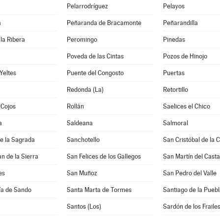
Pelarrodríguez
Pelayos
a
Peñaranda de Bracamonte
Peñarandilla
la Ribera
Peromingo
Pinedas
Poveda de las Cintas
Pozos de Hinojo
Yeltes
Puente del Congosto
Puertas
Redonda (La)
Retortillo
 Cojos
Rollán
Saelices el Chico
a
Saldeana
Salmoral
e la Sagrada
Sanchotello
San Cristóbal de la 
n de la Sierra
San Felices de los Gallegos
San Martín del Cast
es
San Muñoz
San Pedro del Valle
ía de Sando
Santa Marta de Tormes
Santiago de la Puebl
Santos (Los)
Sardón de los Fraile