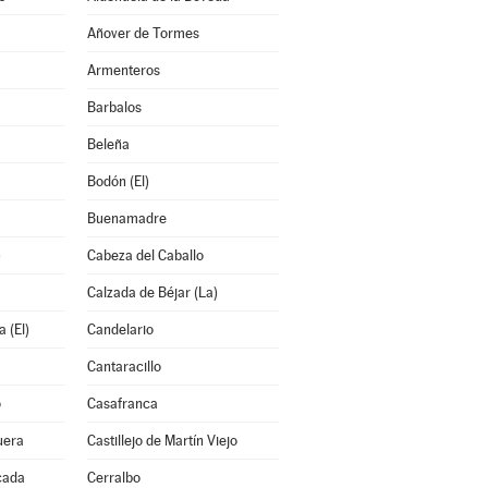
Añover de Tormes
Armenteros
Barbalos
Beleña
Bodón (El)
Buenamadre
)
Cabeza del Caballo
Calzada de Béjar (La)
 (El)
Candelario
Cantaracillo
o
Casafranca
uera
Castillejo de Martín Viejo
cada
Cerralbo