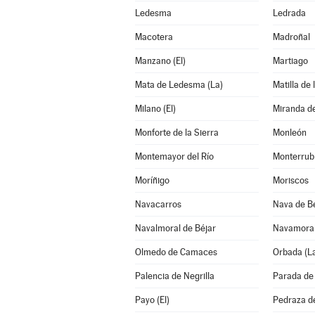
Ledesma
Ledrada
Macotera
Madroñal
Manzano (El)
Martiago
Mata de Ledesma (La)
Matilla de 
Milano (El)
Miranda d
Monforte de la Sierra
Monleón
Montemayor del Río
Monterrub
Moríñigo
Moriscos
Navacarros
Nava de B
Navalmoral de Béjar
Navamora
Olmedo de Camaces
Orbada (L
Palencia de Negrilla
Parada de 
Payo (El)
Pedraza d