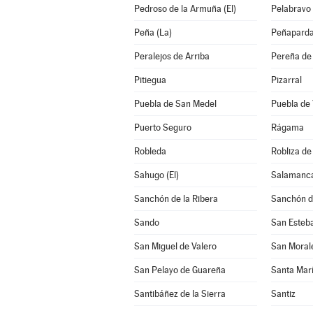
Pedroso de la Armuña (El)
Pelabravo
Peña (La)
Peñapard
Peralejos de Arriba
Pereña de 
Pitiegua
Pizarral
Puebla de San Medel
Puebla de 
Puerto Seguro
Rágama
Robleda
Robliza de
Sahugo (El)
Salamanc
Sanchón de la Ribera
Sanchón d
Sando
San Esteba
San Miguel de Valero
San Moral
San Pelayo de Guareña
Santa Mar
Santibáñez de la Sierra
Santiz