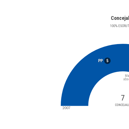
Conceja
100
%
ESCRU
5
PP
Ma
abs
7
CONCEJAL
2007