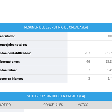
RESUMEN DEL ESCRUTINIO DE ORBADA (LA)
scrutado:
10
oncejales totales:
otos contabilizados:
207
81,8
bstenciones:
46
18,1
otos nulos:
3
1,4
otos en blanco:
3
1,4
VOTOS POR PARTIDOS EN ORBADA (LA)
ARTIDO
CONCEJALES
VOTOS