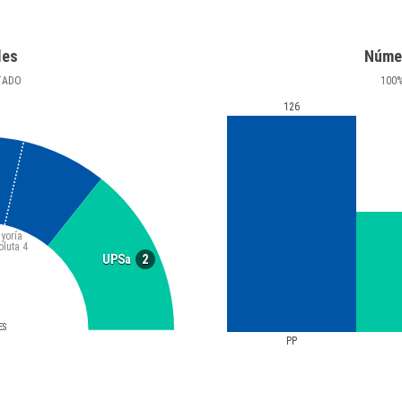
les
Núme
TADO
100
126
yoría
oluta
4
2
UPSa
ES
PP