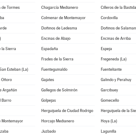
 de Tormes
Chagarcía Medianero
Cilleros de la Bastid
lba
Colmenar de Montemayor
Cordovilla
arde
Doñinos de Ledesma
Doñinos de Salama
)
Encinas de Abajo
Encinas de Arriba
 la Sierra
Espadaña
Espeja
Frades de la Sierra
Fregeneda (La)
San Esteban (La)
Fuenteguinaldo
Fuenteliante
e Oñoro
Gajates
Galindo y Perahuy
de Argañán
Gallegos de Solmirón
Garcibuey
l Barro
Golpejas
Gomecello
Herguijuela de Ciudad Rodrigo
Herguijuela de la Si
e Montemayor
Horcajo Medianero
Hoya (La)
Azaba
Juzbado
Lagunilla