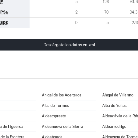
PP
5
126
61,7
UPSa
2
70
34,3
PSOE
0
5
2,4
Descárgate los datos en xml
Ahigal de los Aceiteros
Ahigal de Villarino
Alba de Tormes
Alba de Yeltes
Aldeacipreste
Aldeadávila de la Ri
a de Figueroa
Aldeanueva de la Sierra
Aldearrodrigo
de la Frontera
Aldeatejada
Aldeavieja de Torme