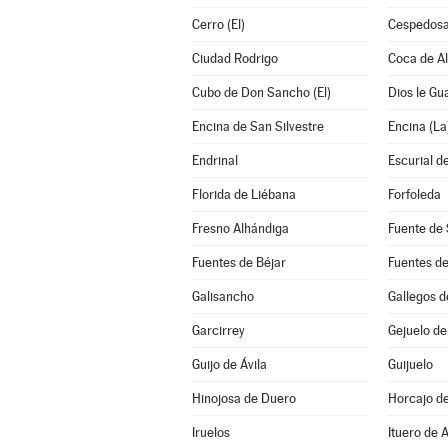
Cerro (El)
Cespedosa
Ciudad Rodrigo
Coca de A
Cubo de Don Sancho (El)
Dios le Gu
Encina de San Silvestre
Encina (La
Endrinal
Escurial de
Florida de Liébana
Forfoleda
Fresno Alhándiga
Fuente de 
Fuentes de Béjar
Fuentes d
Galisancho
Gallegos 
Garcirrey
Gejuelo de
Guijo de Ávila
Guijuelo
Hinojosa de Duero
Horcajo d
Iruelos
Ituero de 