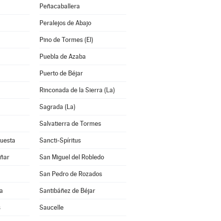
Peñacaballera
Peralejos de Abajo
Pino de Tormes (El)
Puebla de Azaba
Puerto de Béjar
Rinconada de la Sierra (La)
Sagrada (La)
Salvatierra de Tormes
Cuesta
Sancti-Spíritus
añar
San Miguel del Robledo
San Pedro de Rozados
a
Santibáñez de Béjar
s
Saucelle