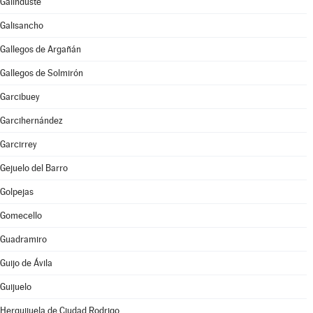
Galinduste
Galisancho
Gallegos de Argañán
Gallegos de Solmirón
Garcibuey
Garcihernández
Garcirrey
Gejuelo del Barro
Golpejas
Gomecello
Guadramiro
Guijo de Ávila
Guijuelo
Herguijuela de Ciudad Rodrigo