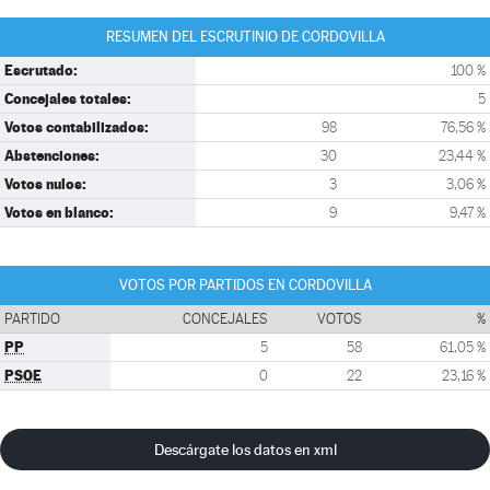
RESUMEN DEL ESCRUTINIO DE CORDOVILLA
Escrutado:
100 %
Concejales totales:
5
Votos contabilizados:
98
76,56 %
Abstenciones:
30
23,44 %
Votos nulos:
3
3,06 %
Votos en blanco:
9
9,47 %
VOTOS POR PARTIDOS EN CORDOVILLA
PARTIDO
CONCEJALES
VOTOS
%
PP
5
58
61,05 %
PSOE
0
22
23,16 %
Descárgate los datos en xml