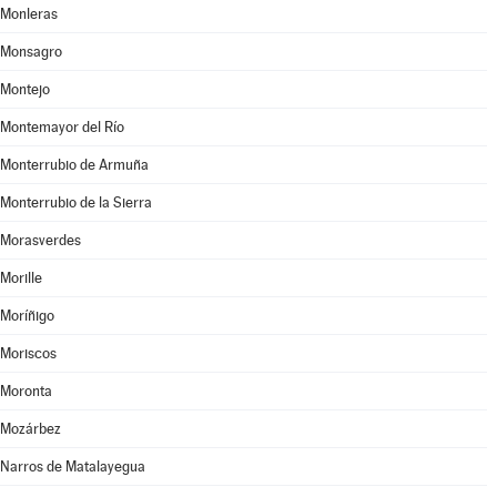
Monleras
Monsagro
Montejo
Montemayor del Río
Monterrubio de Armuña
Monterrubio de la Sierra
Morasverdes
Morille
Moríñigo
Moriscos
Moronta
Mozárbez
Narros de Matalayegua