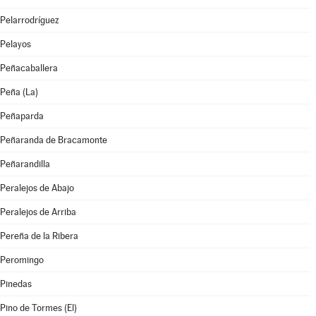
Pelarrodríguez
Pelayos
Peñacaballera
Peña (La)
Peñaparda
Peñaranda de Bracamonte
Peñarandilla
Peralejos de Abajo
Peralejos de Arriba
Pereña de la Ribera
Peromingo
Pinedas
Pino de Tormes (El)