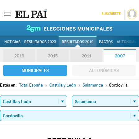
SUSCRÍBETE
26M | Elec
NOTICIAS
RESULTADOS 2023
RESULTADOS 2019
PACTOS
AUTONÓMIC
2019
2015
2011
2007
MUNICIPALES
AUTONÓMICAS
Estás en:
Total España
»
Castilla y León
»
Salamanca
»
Cordovilla