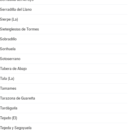
Serradilla del Llano
Sierpe (La)
Sieteiglesias de Tormes
Sobradillo
Sorihuela
Sotoserrano
Tabera de Abajo
Tala (La)
Tamames
Tarazona de Guareña
Tardáguila
Tejado (El)
Tejeda y Segoyuela