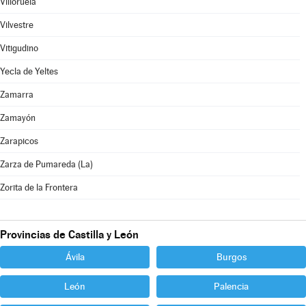
Villoruela
Vilvestre
Vitigudino
Yecla de Yeltes
Zamarra
Zamayón
Zarapicos
Zarza de Pumareda (La)
Zorita de la Frontera
Provincias de Castilla y León
Ávila
Burgos
León
Palencia