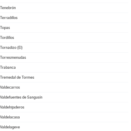
Tenebrón
Terradillos
Topas
Tordillos
Tornadizo (El)
Torresmenudas
Trabanca
Tremedal de Tormes
Valdecarros
Valdefuentes de Sangusín
Valdehijaderos
Valdelacasa
Valdelageve