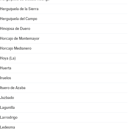
Herguijuela de la Sierra
Herguijuela del Campo
Hinojosa de Duero
Horcajo de Montemayor
Horcajo Medianero
Hoya (La)
Huerta
Iruelos
Ituero de Azaba
Juzbado
Lagunilla
Larrodrigo
Ledesma