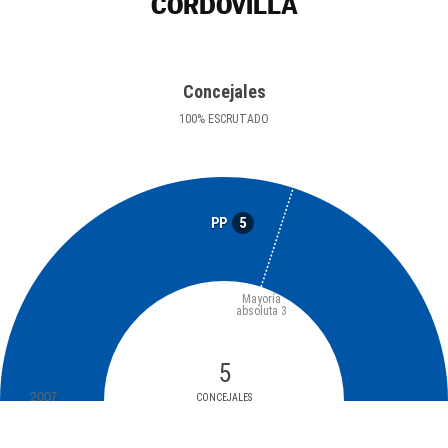
CORDOVILLA
Concejales
100
%
ESCRUTADO
5
PP
Mayoría
absoluta
3
5
2007
CONCEJALES