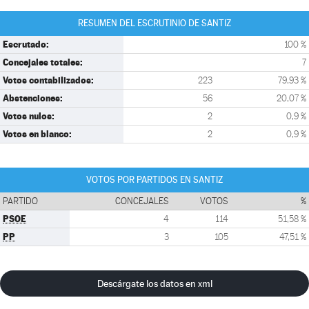
RESUMEN DEL ESCRUTINIO DE SANTIZ
Escrutado:
100 %
Concejales totales:
7
Votos contabilizados:
223
79,93 %
Abstenciones:
56
20,07 %
Votos nulos:
2
0,9 %
Votos en blanco:
2
0,9 %
VOTOS POR PARTIDOS EN SANTIZ
PARTIDO
CONCEJALES
VOTOS
%
PSOE
4
114
51,58 %
PP
3
105
47,51 %
Descárgate los datos en xml