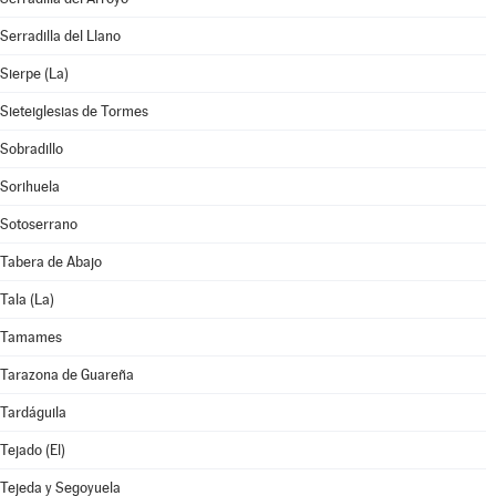
Serradilla del Llano
Sierpe (La)
Sieteiglesias de Tormes
Sobradillo
Sorihuela
Sotoserrano
Tabera de Abajo
Tala (La)
Tamames
Tarazona de Guareña
Tardáguila
Tejado (El)
Tejeda y Segoyuela