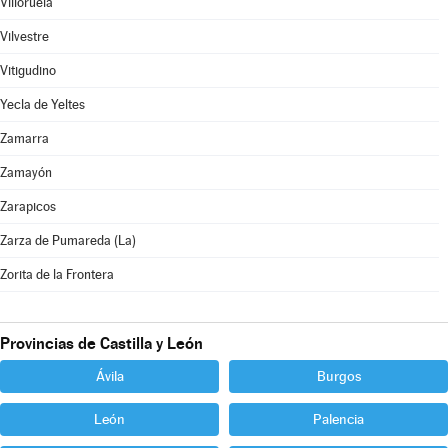
Villoruela
Vilvestre
Vitigudino
Yecla de Yeltes
Zamarra
Zamayón
Zarapicos
Zarza de Pumareda (La)
Zorita de la Frontera
Provincias de Castilla y León
Ávila
Burgos
León
Palencia