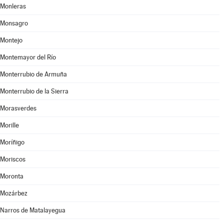
Monleras
Monsagro
Montejo
Montemayor del Río
Monterrubio de Armuña
Monterrubio de la Sierra
Morasverdes
Morille
Moríñigo
Moriscos
Moronta
Mozárbez
Narros de Matalayegua