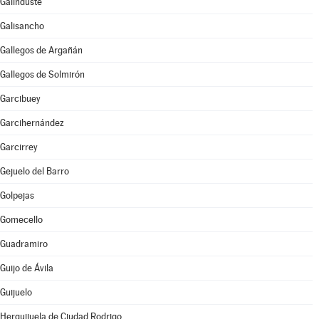
Galinduste
Galisancho
Gallegos de Argañán
Gallegos de Solmirón
Garcibuey
Garcihernández
Garcirrey
Gejuelo del Barro
Golpejas
Gomecello
Guadramiro
Guijo de Ávila
Guijuelo
Herguijuela de Ciudad Rodrigo