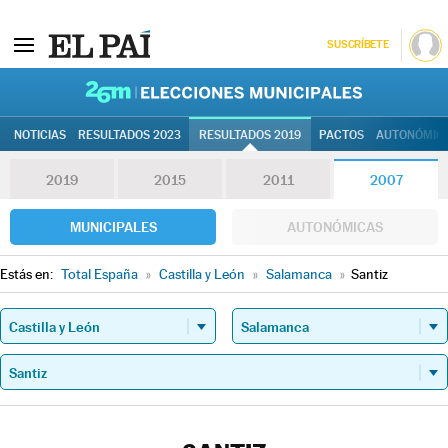
SUSCRÍBETE
26M | Elec
NOTICIAS
RESULTADOS 2023
RESULTADOS 2019
PACTOS
AUTONÓMIC
2019
2015
2011
2007
MUNICIPALES
AUTONÓMICAS
Estás en:
Total España
»
Castilla y León
»
Salamanca
»
Santiz