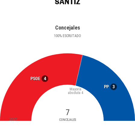
SANTIZ
Concejales
100
%
ESCRUTADO
4
PSOE
3
PP
Mayoría
absoluta
4
7
2007
CONCEJALES