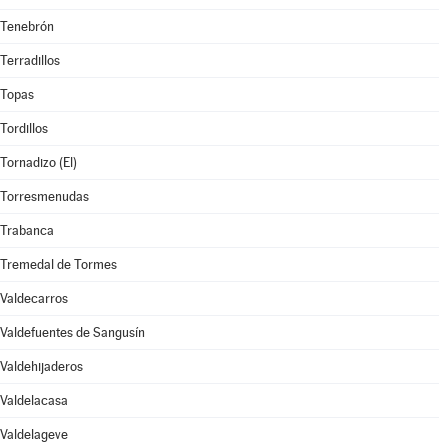
Tenebrón
Terradillos
Topas
Tordillos
Tornadizo (El)
Torresmenudas
Trabanca
Tremedal de Tormes
Valdecarros
Valdefuentes de Sangusín
Valdehijaderos
Valdelacasa
Valdelageve