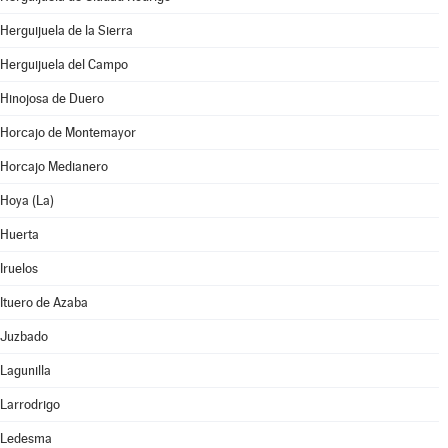
Herguijuela de la Sierra
Herguijuela del Campo
Hinojosa de Duero
Horcajo de Montemayor
Horcajo Medianero
Hoya (La)
Huerta
Iruelos
Ituero de Azaba
Juzbado
Lagunilla
Larrodrigo
Ledesma