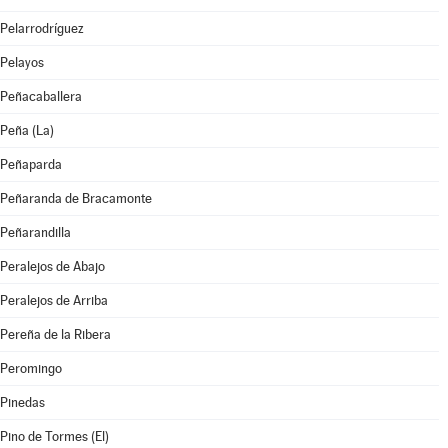
Pelarrodríguez
Pelayos
Peñacaballera
Peña (La)
Peñaparda
Peñaranda de Bracamonte
Peñarandilla
Peralejos de Abajo
Peralejos de Arriba
Pereña de la Ribera
Peromingo
Pinedas
Pino de Tormes (El)