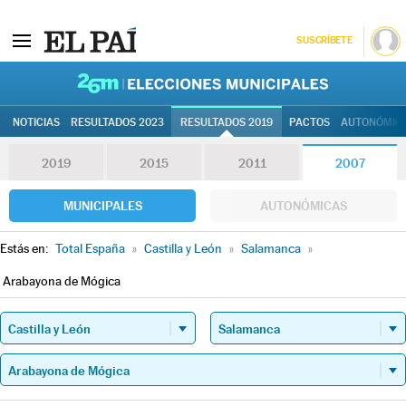
SUSCRÍBETE
26M | Elec
NOTICIAS
RESULTADOS 2023
RESULTADOS 2019
PACTOS
AUTONÓMIC
2019
2015
2011
2007
MUNICIPALES
AUTONÓMICAS
Estás en:
Total España
»
Castilla y León
»
Salamanca
»
Arabayona de Mógica