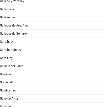
Galindo y Perahuy
Galinduste
Galisancho
Gallegos de Argañán
Gallegos de Solmirón
Garcibuey
Garcihernández
Garcirrey
Gejuelo del Barro
Golpejas
Gomecello
Guadramiro
Guijo de Ávila
Guijuelo