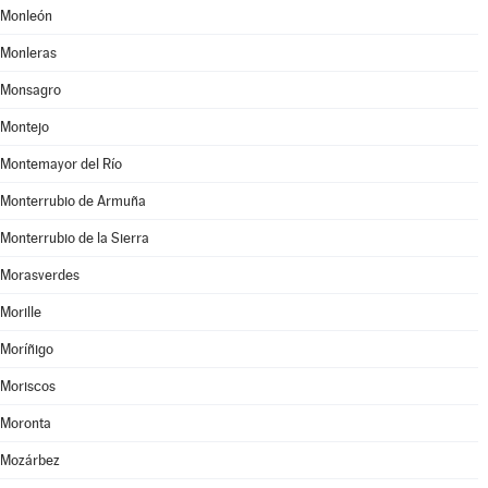
Monleón
Monleras
Monsagro
Montejo
Montemayor del Río
Monterrubio de Armuña
Monterrubio de la Sierra
Morasverdes
Morille
Moríñigo
Moriscos
Moronta
Mozárbez