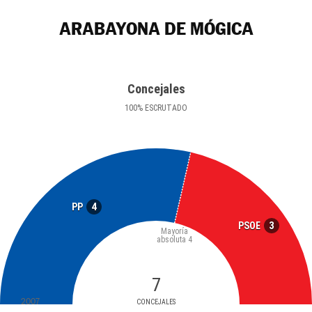
ARABAYONA DE MÓGICA
Concejales
100
%
ESCRUTADO
4
PP
3
PSOE
Mayoría
absoluta
4
7
2007
CONCEJALES