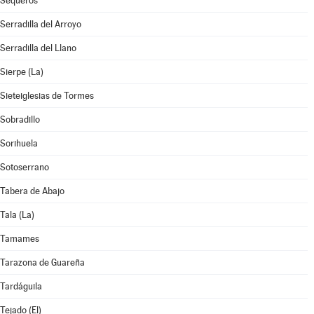
Sequeros
Serradilla del Arroyo
Serradilla del Llano
Sierpe (La)
Sieteiglesias de Tormes
Sobradillo
Sorihuela
Sotoserrano
Tabera de Abajo
Tala (La)
Tamames
Tarazona de Guareña
Tardáguila
Tejado (El)