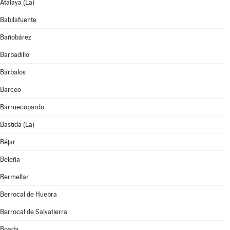
Atalaya (La)
Babilafuente
Bañobárez
Barbadillo
Barbalos
Barceo
Barruecopardo
Bastida (La)
Béjar
Beleña
Bermellar
Berrocal de Huebra
Berrocal de Salvatierra
Boada