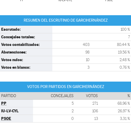
PP
IU-LV-CYL
PSOE
RESUMEN DEL ESCRUTINIO DE GARCIHERNÁNDEZ
Escrutado:
100 %
Concejales totales:
7
Votos contabilizados:
403
80,44 %
Abstenciones:
98
19,56 %
Votos nulos:
10
2,48 %
Votos en blanco:
3
0,76 %
VOTOS POR PARTIDOS EN GARCIHERNÁNDEZ
PARTIDO
CONCEJALES
VOTOS
%
PP
5
271
68,96 %
IU-LV-CYL
2
106
26,97 %
PSOE
0
13
3,31 %