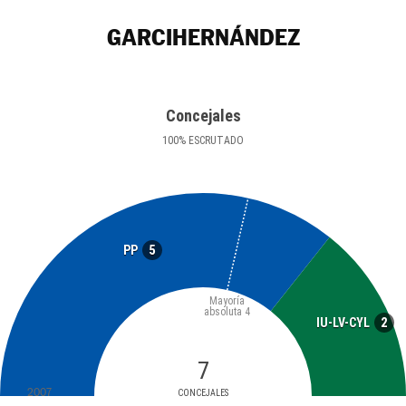
GARCIHERNÁNDEZ
Concejales
100
%
ESCRUTADO
5
PP
Mayoría
absoluta
4
2
IU-LV-CYL
7
2007
CONCEJALES