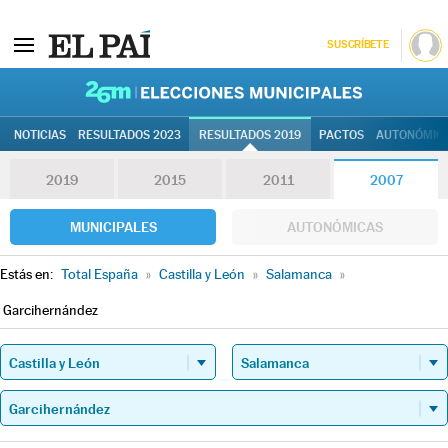
SUSCRÍBETE
26M | Elec
NOTICIAS
RESULTADOS 2023
RESULTADOS 2019
PACTOS
AUTONÓMIC
2019
2015
2011
2007
MUNICIPALES
AUTONÓMICAS
Estás en:
Total España
»
Castilla y León
»
Salamanca
»
Garcihernández