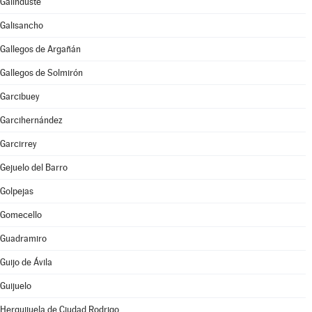
Galinduste
Galisancho
Gallegos de Argañán
Gallegos de Solmirón
Garcibuey
Garcihernández
Garcirrey
Gejuelo del Barro
Golpejas
Gomecello
Guadramiro
Guijo de Ávila
Guijuelo
Herguijuela de Ciudad Rodrigo