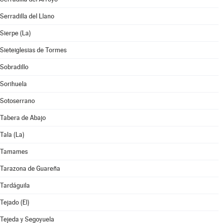
Serradilla del Llano
Sierpe (La)
Sieteiglesias de Tormes
Sobradillo
Sorihuela
Sotoserrano
Tabera de Abajo
Tala (La)
Tamames
Tarazona de Guareña
Tardáguila
Tejado (El)
Tejeda y Segoyuela