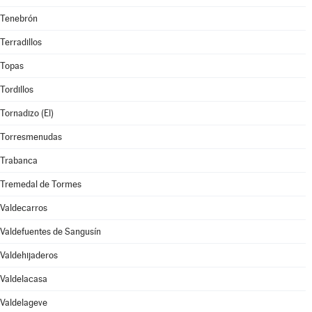
Tenebrón
Terradillos
Topas
Tordillos
Tornadizo (El)
Torresmenudas
Trabanca
Tremedal de Tormes
Valdecarros
Valdefuentes de Sangusín
Valdehijaderos
Valdelacasa
Valdelageve