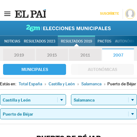
SUSCRÍBETE
26M | Elec
NOTICIAS
RESULTADOS 2023
RESULTADOS 2019
PACTOS
AUTONÓMIC
2019
2015
2011
2007
MUNICIPALES
AUTONÓMICAS
Estás en:
Total España
»
Castilla y León
»
Salamanca
»
Puerto de Béjar