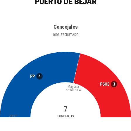
PUERTO DE BÉJAR
Concejales
100
%
ESCRUTADO
4
PP
3
PSOE
Mayoría
absoluta
4
7
2007
CONCEJALES