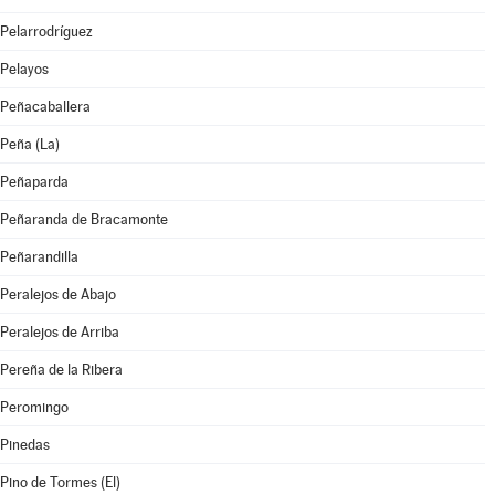
Pelarrodríguez
Pelayos
Peñacaballera
Peña (La)
Peñaparda
Peñaranda de Bracamonte
Peñarandilla
Peralejos de Abajo
Peralejos de Arriba
Pereña de la Ribera
Peromingo
Pinedas
Pino de Tormes (El)