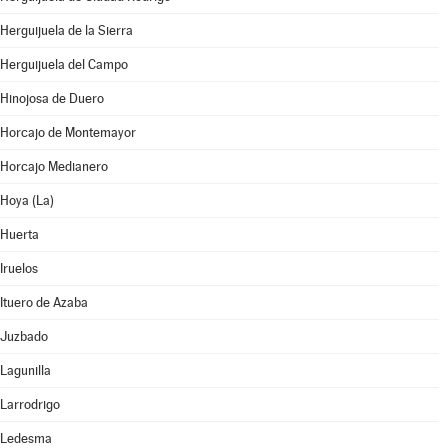
Herguijuela de la Sierra
Herguijuela del Campo
Hinojosa de Duero
Horcajo de Montemayor
Horcajo Medianero
Hoya (La)
Huerta
Iruelos
Ituero de Azaba
Juzbado
Lagunilla
Larrodrigo
Ledesma