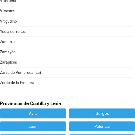
Villoruela
Vilvestre
Vitigudino
Yecla de Yeltes
Zamarra
Zamayón
Zarapicos
Zarza de Pumareda (La)
Zorita de la Frontera
Provincias de Castilla y León
Ávila
Burgos
León
Palencia