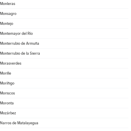
Monleras
Monsagro
Montejo
Montemayor del Río
Monterrubio de Armuña
Monterrubio de la Sierra
Morasverdes
Morille
Moríñigo
Moriscos
Moronta
Mozárbez
Narros de Matalayegua