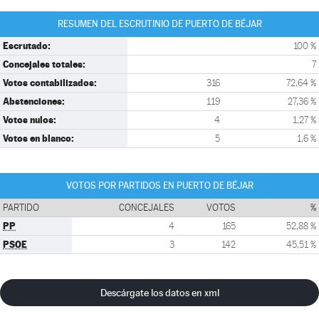
RESUMEN DEL ESCRUTINIO DE PUERTO DE BÉJAR
Escrutado:
100 %
Concejales totales:
7
Votos contabilizados:
316
72,64 %
Abstenciones:
119
27,36 %
Votos nulos:
4
1,27 %
Votos en blanco:
5
1,6 %
VOTOS POR PARTIDOS EN PUERTO DE BÉJAR
PARTIDO
CONCEJALES
VOTOS
%
PP
4
165
52,88 %
PSOE
3
142
45,51 %
Descárgate los datos en xml