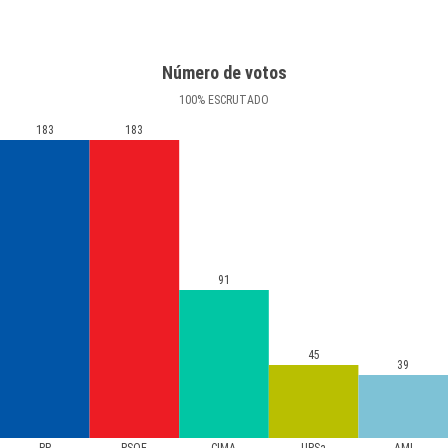
Número de votos
100
%
ESCRUTADO
183
183
91
45
39