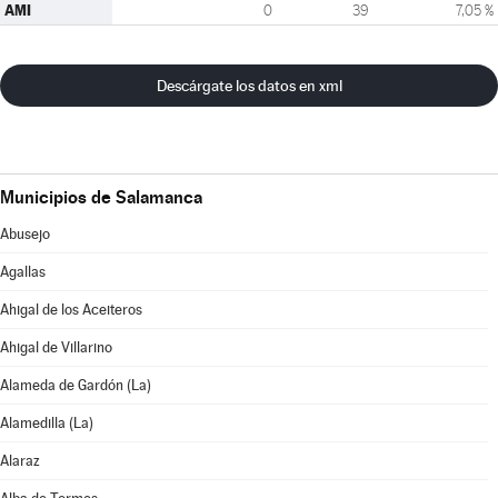
AMI
0
39
7,05 %
Descárgate los datos en xml
Municipios de Salamanca
Abusejo
Agallas
Ahigal de los Aceiteros
Ahigal de Villarino
Alameda de Gardón (La)
Alamedilla (La)
Alaraz