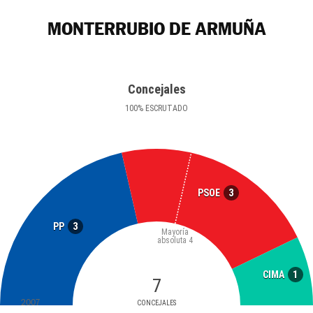
MONTERRUBIO DE ARMUÑA
Concejales
100
%
ESCRUTADO
3
PSOE
3
PP
Mayoría
absoluta
4
1
CIMA
7
2007
CONCEJALES