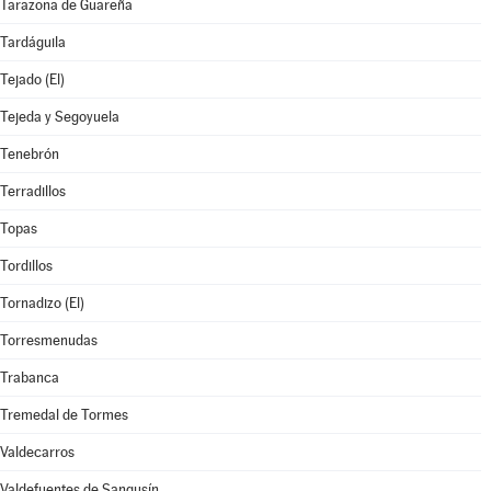
Tarazona de Guareña
Tardáguila
Tejado (El)
Tejeda y Segoyuela
Tenebrón
Terradillos
Topas
Tordillos
Tornadizo (El)
Torresmenudas
Trabanca
Tremedal de Tormes
Valdecarros
Valdefuentes de Sangusín