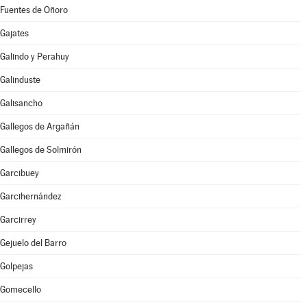
Fuentes de Oñoro
Gajates
Galindo y Perahuy
Galinduste
Galisancho
Gallegos de Argañán
Gallegos de Solmirón
Garcibuey
Garcihernández
Garcirrey
Gejuelo del Barro
Golpejas
Gomecello