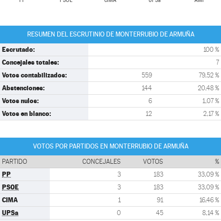
PP
PSOE
CIMA
UPSa
AMI
RESUMEN DEL ESCRUTINIO DE MONTERRUBIO DE ARMUÑA
Escrutado:
100 %
Concejales totales:
7
Votos contabilizados:
559
79,52 %
Abstenciones:
144
20,48 %
Votos nulos:
6
1,07 %
Votos en blanco:
12
2,17 %
VOTOS POR PARTIDOS EN MONTERRUBIO DE ARMUÑA
PARTIDO
CONCEJALES
VOTOS
%
PP
3
183
33,09 %
PSOE
3
183
33,09 %
CIMA
1
91
16,46 %
UPSa
0
45
8,14 %