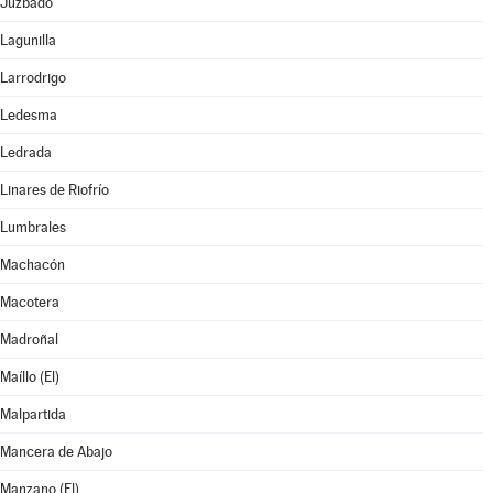
Juzbado
Lagunilla
Larrodrigo
Ledesma
Ledrada
Linares de Riofrío
Lumbrales
Machacón
Macotera
Madroñal
Maíllo (El)
Malpartida
Mancera de Abajo
Manzano (El)