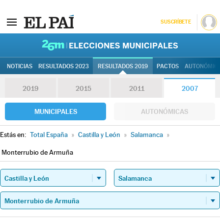
SUSCRÍBETE
26M | Elec
NOTICIAS
RESULTADOS 2023
RESULTADOS 2019
PACTOS
AUTONÓMIC
2019
2015
2011
2007
MUNICIPALES
AUTONÓMICAS
Estás en:
Total España
»
Castilla y León
»
Salamanca
»
Monterrubio de Armuña