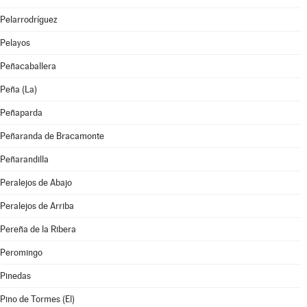
Pelarrodríguez
Pelayos
Peñacaballera
Peña (La)
Peñaparda
Peñaranda de Bracamonte
Peñarandilla
Peralejos de Abajo
Peralejos de Arriba
Pereña de la Ribera
Peromingo
Pinedas
Pino de Tormes (El)