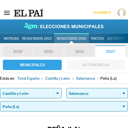
SUSCRÍBETE
26M | Elec
NOTICIAS
RESULTADOS 2023
RESULTADOS 2019
PACTOS
AUTONÓMIC
2019
2015
2011
2007
MUNICIPALES
AUTONÓMICAS
Estás en:
Total España
»
Castilla y León
»
Salamanca
»
Peña (La)