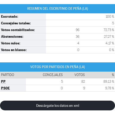
RESUMEN DEL ESCRUTINIO DE PEÑA (LA)
Escrutado:
100 %
Concejales totales:
5
Votos contabilizados:
96
72,73 %
Abstenciones:
36
27,27 %
Votos nulos:
4
4,17 %
Votos en blanco:
0
0 %
VOTOS POR PARTIDOS EN PEÑA (LA)
PARTIDO
CONCEJALES
VOTOS
%
PP
5
82
89,13 %
PSOE
0
9
9,78 %
Descárgate los datos en xml