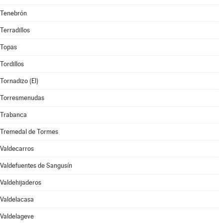
Tenebrón
Terradillos
Topas
Tordillos
Tornadizo (El)
Torresmenudas
Trabanca
Tremedal de Tormes
Valdecarros
Valdefuentes de Sangusín
Valdehijaderos
Valdelacasa
Valdelageve