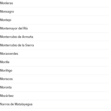
Monleras
Monsagro
Montejo
Montemayor del Río
Monterrubio de Armuña
Monterrubio de la Sierra
Morasverdes
Morille
Moríñigo
Moriscos
Moronta
Mozárbez
Narros de Matalayegua