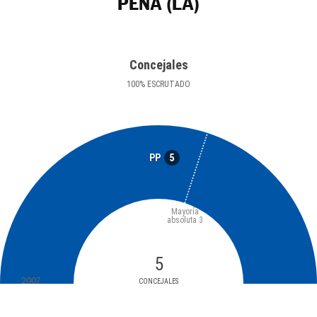
PEÑA (LA)
Concejales
100
%
ESCRUTADO
5
PP
Mayoría
absoluta
3
5
2007
CONCEJALES