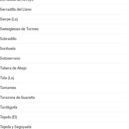
Serradilla del Llano
Sierpe (La)
Sieteiglesias de Tormes
Sobradillo
Sorihuela
Sotoserrano
Tabera de Abajo
Tala (La)
Tamames
Tarazona de Guareña
Tardáguila
Tejado (El)
Tejeda y Segoyuela