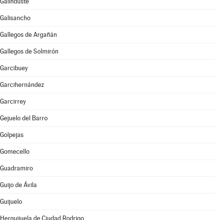
Galinduste
Galisancho
Gallegos de Argañán
Gallegos de Solmirón
Garcibuey
Garcihernández
Garcirrey
Gejuelo del Barro
Golpejas
Gomecello
Guadramiro
Guijo de Ávila
Guijuelo
Herguijuela de Ciudad Rodrigo