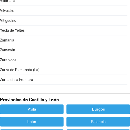
Villoruela
Vilvestre
Vitigudino
Yecla de Yeltes
Zamarra
Zamayón
Zarapicos
Zarza de Pumareda (La)
Zorita de la Frontera
Provincias de Castilla y León
Ávila
Burgos
León
Palencia