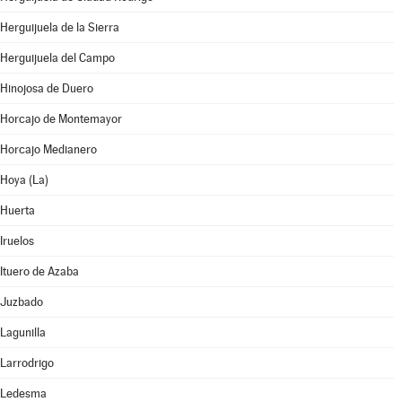
Herguijuela de la Sierra
Herguijuela del Campo
Hinojosa de Duero
Horcajo de Montemayor
Horcajo Medianero
Hoya (La)
Huerta
Iruelos
Ituero de Azaba
Juzbado
Lagunilla
Larrodrigo
Ledesma