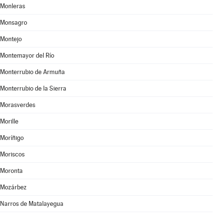
Monleras
Monsagro
Montejo
Montemayor del Río
Monterrubio de Armuña
Monterrubio de la Sierra
Morasverdes
Morille
Moríñigo
Moriscos
Moronta
Mozárbez
Narros de Matalayegua