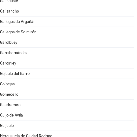
Galinduste
Galisancho
Gallegos de Argañán
Gallegos de Solmirón
Garcibuey
Garcihernández
Garcirrey
Gejuelo del Barro
Golpejas
Gomecello
Guadramiro
Guijo de Ávila
Guijuelo
Herguijuela de Ciudad Rodrigo