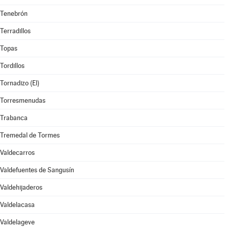
Tenebrón
Terradillos
Topas
Tordillos
Tornadizo (El)
Torresmenudas
Trabanca
Tremedal de Tormes
Valdecarros
Valdefuentes de Sangusín
Valdehijaderos
Valdelacasa
Valdelageve