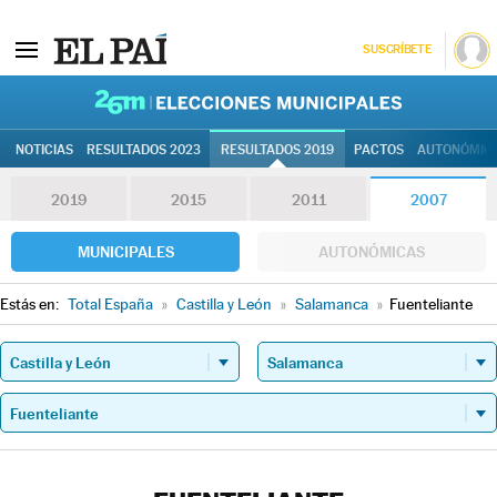
SUSCRÍBETE
26M | Elec
NOTICIAS
RESULTADOS 2023
RESULTADOS 2019
PACTOS
AUTONÓMIC
2019
2015
2011
2007
MUNICIPALES
AUTONÓMICAS
Estás en:
Total España
»
Castilla y León
»
Salamanca
»
Fuenteliante