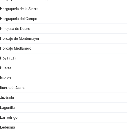
Herguijuela de la Sierra
Herguijuela del Campo
Hinojosa de Duero
Horcajo de Montemayor
Horcajo Medianero
Hoya (La)
Huerta
Iruelos
Ituero de Azaba
Juzbado
Lagunilla
Larrodrigo
Ledesma