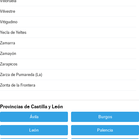
Villoruela
Vilvestre
Vitigudino
Yecla de Yeltes
Zamarra
Zamayón
Zarapicos
Zarza de Pumareda (La)
Zorita de la Frontera
Provincias de Castilla y León
Ávila
Burgos
León
Palencia