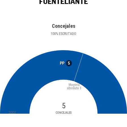
FUENTELIANTE
Concejales
100
%
ESCRUTADO
5
PP
Mayoría
absoluta
3
5
2007
CONCEJALES