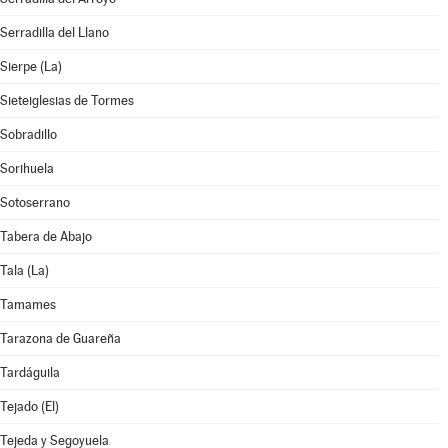
Serradilla del Llano
Sierpe (La)
Sieteiglesias de Tormes
Sobradillo
Sorihuela
Sotoserrano
Tabera de Abajo
Tala (La)
Tamames
Tarazona de Guareña
Tardáguila
Tejado (El)
Tejeda y Segoyuela