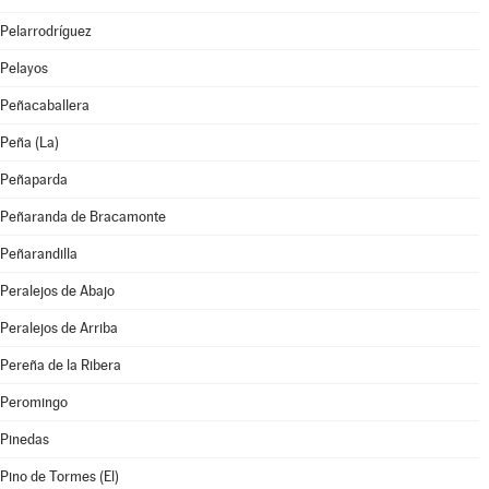
Pelarrodríguez
Pelayos
Peñacaballera
Peña (La)
Peñaparda
Peñaranda de Bracamonte
Peñarandilla
Peralejos de Abajo
Peralejos de Arriba
Pereña de la Ribera
Peromingo
Pinedas
Pino de Tormes (El)