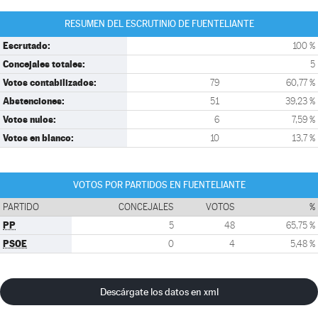
RESUMEN DEL ESCRUTINIO DE FUENTELIANTE
Escrutado:
100 %
Concejales totales:
5
Votos contabilizados:
79
60,77 %
Abstenciones:
51
39,23 %
Votos nulos:
6
7,59 %
Votos en blanco:
10
13,7 %
VOTOS POR PARTIDOS EN FUENTELIANTE
PARTIDO
CONCEJALES
VOTOS
%
PP
5
48
65,75 %
PSOE
0
4
5,48 %
Descárgate los datos en xml