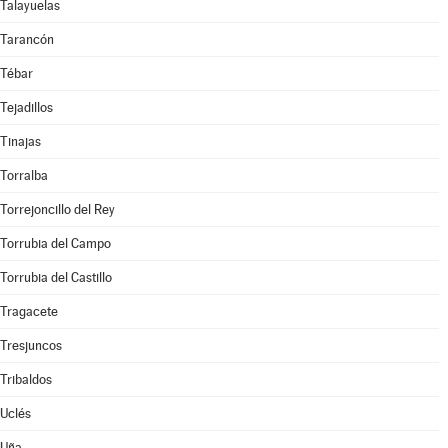
Talayuelas
Tarancón
Tébar
Tejadillos
Tinajas
Torralba
Torrejoncillo del Rey
Torrubia del Campo
Torrubia del Castillo
Tragacete
Tresjuncos
Tribaldos
Uclés
Uña