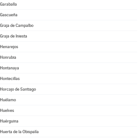
Garaballa
Gascueña
Graja de Campalbo
Graja de Iniesta
Henarejos
Honrubia
Hontanaya
Hontecillas
Horcajo de Santiago
Huélamo
Huelves
Huérguina
Huerta de la Obispalía