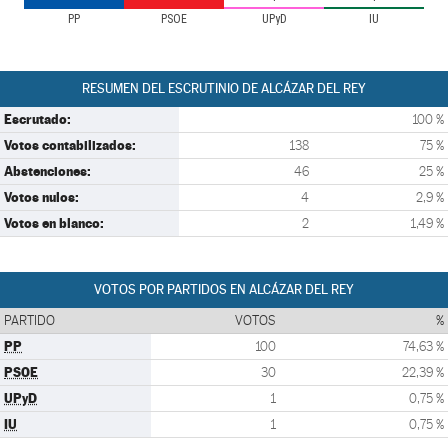
PP
PSOE
UPyD
IU
RESUMEN DEL ESCRUTINIO DE ALCÁZAR DEL REY
Escrutado:
100 %
Votos contabilizados:
138
75 %
Abstenciones:
46
25 %
Votos nulos:
4
2,9 %
Votos en blanco:
2
1,49 %
VOTOS POR PARTIDOS EN ALCÁZAR DEL REY
PARTIDO
VOTOS
%
PP
100
74,63 %
PSOE
30
22,39 %
UPyD
1
0,75 %
IU
1
0,75 %