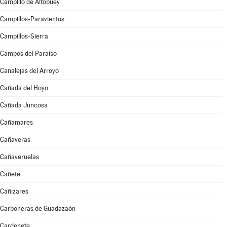
Campillo de Altobuey
Campillos-Paravientos
Campillos-Sierra
Campos del Paraíso
Canalejas del Arroyo
Cañada del Hoyo
Cañada Juncosa
Cañamares
Cañaveras
Cañaveruelas
Cañete
Cañizares
Carboneras de Guadazaón
Cardenete