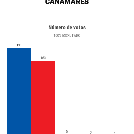
CAÑAMARES
Número de votos
100
%
ESCRUTADO
191
163
5
2
1