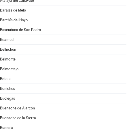
Atalaya del Cañavate
Barajas de Melo
Barchín del Hoyo
Bascuñana de San Pedro
Beamud
Belinchón
Belmonte
Belmontejo
Beteta
Boniches
Buciegas
Buenache de Alarcón
Buenache de la Sierra
Buendía