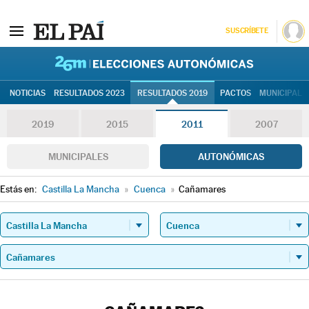
SUSCRÍBETE
26M | Elec
NOTICIAS
RESULTADOS 2023
RESULTADOS 2019
PACTOS
MUNICIPALE
2019
2015
2011
2007
MUNICIPALES
AUTONÓMICAS
Estás en:
Castilla La Mancha
»
Cuenca
»
Cañamares