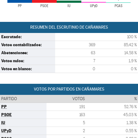
PP
PSOE
IU
UPyD
PCAS
RESUMEN DEL ESCRUTINIO DE CAÑAMARES
Escrutado:
100 %
Votos contabilizados:
369
85,42 %
Abstenciones:
63
14,58 %
Votos nulos:
7
1,9 %
Votos en blanco:
0
0 %
VOTOS POR PARTIDOS EN CAÑAMARES
PARTIDO
VOTOS
%
PP
191
52,76 %
PSOE
163
45,03 %
IU
5
1,38 %
UPyD
2
0,55 %