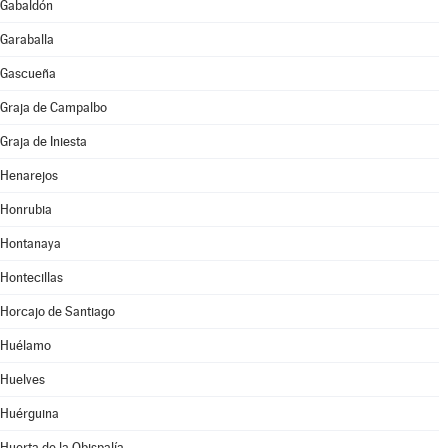
Gabaldón
Garaballa
Gascueña
Graja de Campalbo
Graja de Iniesta
Henarejos
Honrubia
Hontanaya
Hontecillas
Horcajo de Santiago
Huélamo
Huelves
Huérguina
Huerta de la Obispalía